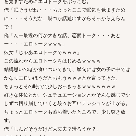
を覚ますためにエロトークをぶっこむ。
俺「眠そうだね・・・ちょっとここで眠気を覚ますため
に・・・そうだな、幾つか話題出すからそっからえらん
で！
俺「んー最近の何か大きな話、恋愛トーク・・・あと
ー・・・エロトークｗｗｗ」
彼女「じゃあエロトークでｗｗｗ」
この流れからエロトークをはじめるｗｗｗｗ
結構思いのほか食いついてきて、挙句には女の子の中では
かなりエロいほうだとおもうｗｗｗとか言ってきた。
ちょっとその時点で少しおっきっきｗｗｗｗｗｗｗ
好きな体位とか、シュチュエーションとかそんな感じで少
しずつ切り崩していくと段々お互いテンションが上がる。
ちょっとエロトークも落ち着いたところで、少し突き放
す。
俺「しんどそうだけど大丈夫？帰ろうか？」