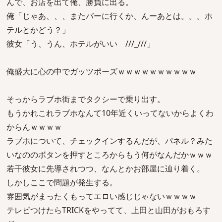
んで、お店を出て俺、勝負に出る。
俺「じゃあ、、、またバーに行くか、んーあとは。。。ホ
テルとかどう？」
彼女「う、うん、ホテルがいい ///_///」
俺盛大に心の中でガッツポーズｗｗｗｗｗｗｗｗｗｗ
そっからラブホ街までタクシーで乗り出す。
もうかれこれラブホなんて10年近くいってないからよくわ
からんｗｗｗｗ
ラブホについて、チェックインするんだが、パネル？みた
いなののボタンを押すところからもう何がなんだかｗｗｗ
若干彼女に先導されつつ、なんとかお部屋に辿り着く。
しかしここで問題が発生する。
雰囲気がまったくもってエロい感じじゃないｗｗｗｗ
テレビつけたらTRICKをやってて、上田と山田がおもろす