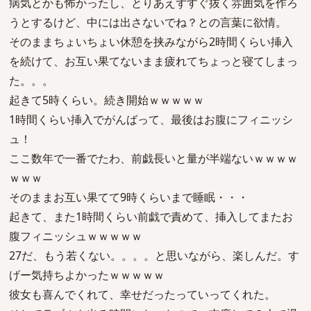
病気とかも怖かったし、とりあえずすぐ抜く雰囲気を作ろ
うとするけど、中には出さないでね？との言葉に欲情。
そのままちょいちょい休憩を挟みながら2時間くらい挿入
を続けて、お互い果てないまま疲れてちょっと寝てしまっ
た。。。
起きて5時くらい。続き開始ｗｗｗｗｗ
1時間くらい挿入でがんばって、最後はお腹にフィニッシ
ュ！
ここ数年で一番でたわ、前戯長いと量が半端ないｗｗｗｗ
ｗｗｗ
そのままお互い果てて9時くらいまで睡眠・・・
起きて、また1時間くらい前戯で責めて、挿入してまたお
腹フィニッシュｗｗｗｗｗ
27だ、もう若くない。。。。と思いながら、楽しんだ。す
げー気持ちよかったｗｗｗｗｗ
彼女も喜んでくれて、幸せだったっていってくれた。