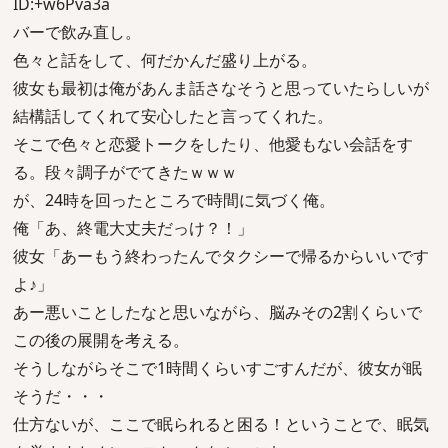
ID:+w6Pva3a
バーで飲み直し。
色々と話をして、何だかんだ盛り上がる。
彼女も最初は俺があんま話さなそうと思っていたらしいが
結構話してくれて安心したと言ってくれた。
そこで色々と恋愛トークをしたり、他愛もない会話をす
る。段々調子がでてきたｗｗｗ
が、24時を回ったところで時間に気づく俺。
俺「あ、終電大丈夫だっけ？！」
彼女「あーもう終わったんでタクシーで帰るからいいです
よ♪」
あー悪いことしたなと思いながら、脳みその2割くらいで
この後の展開を考える。
そうしながらそこで1時間くらいすごすんだが、彼女が眠
そうだ・・・
仕方ないが、ここで眠られると困る！ということで、眠気