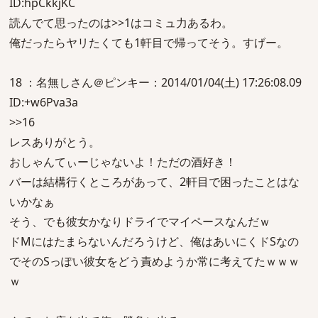
ID:hpCkkjKC
読んでて思ったのは>>1はコミュ力あるわ。
俺だったらヤリたくても1軒目で帰ってそう。すげー。
18 ：名無しさん＠ピンキー：2014/01/04(土) 17:26:08.09
ID:+w6Pva3a
>>16
レスありがとう。
おしゃんてぃーじゃないよ！ただの酒好き！
バーは結構行くところがあって、2軒目で困ったことはな
いかなぁ
そう、でも彼女かなりドライでマイペースなんだｗ
ドMにはたまらないんだろうけど、俺はあいにくドSなの
でそのSっぽい彼女をどう責めようか常に考えてたｗｗｗ
ｗ