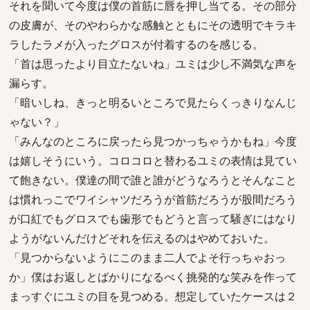
それを聞いて今度は僕の首筋に唇を押し当てる。その部分
の皮膚が、そのやわらかな感触とともにその透明でキラキ
ラしたラメが入ったグロスが付着するのを感じる。
「首は思ったより目立たないね」ユミは少し不満気な声を
漏らす。
「暗いしね、きっと明るいところで見たらくっきりなんじ
ゃない？」
「みんなのところに戻ったら見つかっちゃうかもね」今度
は嬉しそうにいう。コロコロと替わるユミの表情は見てい
て飽きない。僕達の間で誰と誰がどうなろうとそんなこと
は慣れっこでワイシャツだろうが首筋だろうが股間だろう
が口紅でもグロスでも歯形でもどうと言って騒ぎにはなり
ようがないんだけどそれを伝えるのはやめておいた。
「見つからないようにこのまま二人でよそ行っちゃおっ
か」僕はお返しとばかりになるべく挑発的な笑みを作って
まっすぐにユミの目を見つめる。想定していたケースは２