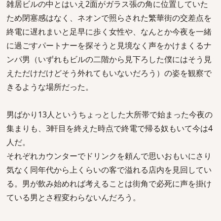
雑居ビルの中とはいえ2面がガラス張の角に位置していた
ため閉塞感はなく、ネオンで照らされた繁華街の交差点を
終電に遅れまいと足早に歩く女性や、なんとか今夜を一緒
に過ごすパートナーを探そうと見境なく声をかけまくるナ
ンパ男（いずれもビルの二階から見下ろした僕にはそう見
えただけだけどそう外れてもいないだろう）の姿を観察で
きるような場所だった。
男ばかり13人というちょっとした大所帯で始まった今夜の
集まりも、3軒目を終えた時点で終電で帰る奴もいて今は4
人だ。
それぞれカウンターでドリンクを頼んで思いおもいにさり
気なく同年代から上くらいの客で溢れる店内を見回してい
る。男が飲み始めれば考えることは街角で必死に声を掛け
ている男とさ程変わらないんだろう。