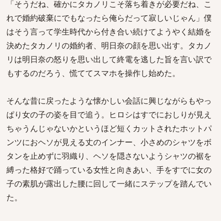
「そうだね、確かにタカノリこそ落ち着きが必要だね、こ
れで婚約破棄にでもなったら俺らだって寂しいじゃん」僕
はそう言って学生時代から付き合い続けてようやく結婚を
決めたタカノリの婚約者、明日奈の顔を思い出す。タカノ
リは明日奈の怒りを思い出して終電を逃した旨を言い訳で
もするのだろう、慌ててスマホを操作し始めた。
そんな昔に戻ったような懐かしい会話に興じながらもやっ
ぱり女の子の姿を目で追う。ヒロシはすでにおしりが見え
ちゃうんじゃないかというほど短くカットされたホットパ
ンツにおヘソが見える丈のインナー、小さめのシャツをボ
タンを止めずに羽織り、ヘソを隠さないようシャツの裾を
縛った格好で踊っている女性と向きあい、手をすでに女の
子の素肌が露出した腰に回して一緒にステップを踏んでい
た。