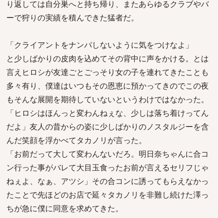
り返しては自分巣へと持ち帰り、またあらゆるクラブやバ
ーで狩りの実績を積んできた猛者だ。
「クライアントをナンパしないように気をつけなよ」
と少しばかりの皮肉を込めてその背中に声をかける。とは
言えヒロシが友達ごとごっそり女の子を連れてきたことも
多々有り、僕達はいつもその恩恵に預かってきのでこの夜
もそんな展開を期待していないというわけではなかった。
「ヒロシはほんっと変わんねぇな、少しは落ち着けってん
だよ」友人の昔からの姿に少しばかりのノスタルジーを含
んだ笑顔を浮かべてタカノリが言った。
「お前だって大して変わんないだろ。明日奈ちゃんに合コ
ン行った事がバレて大目玉食ったお前が言えるセリフじゃ
ねぇよ、なぁ、アツシ」その合コンに誘ってもらえなかっ
たことで先ほどのお店で延々タカノリを非難し続けた澤っ
ちが急に僕に同意を求めてきた。