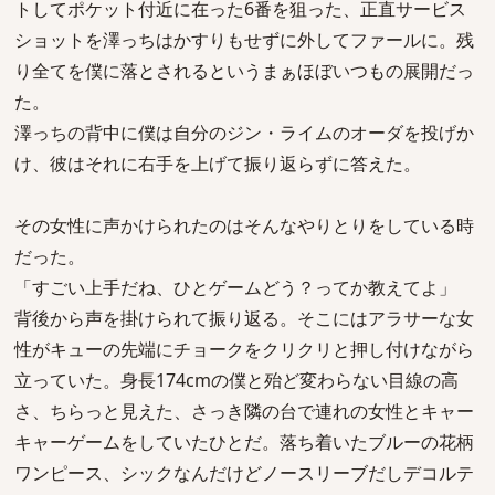
トしてポケット付近に在った6番を狙った、正直サービス
ショットを澤っちはかすりもせずに外してファールに。残
り全てを僕に落とされるというまぁほぼいつもの展開だっ
た。
澤っちの背中に僕は自分のジン・ライムのオーダを投げか
け、彼はそれに右手を上げて振り返らずに答えた。
その女性に声かけられたのはそんなやりとりをしている時
だった。
「すごい上手だね、ひとゲームどう？ってか教えてよ」
背後から声を掛けられて振り返る。そこにはアラサーな女
性がキューの先端にチョークをクリクリと押し付けながら
立っていた。身長174cmの僕と殆ど変わらない目線の高
さ、ちらっと見えた、さっき隣の台で連れの女性とキャー
キャーゲームをしていたひとだ。落ち着いたブルーの花柄
ワンピース、シックなんだけどノースリーブだしデコルテ