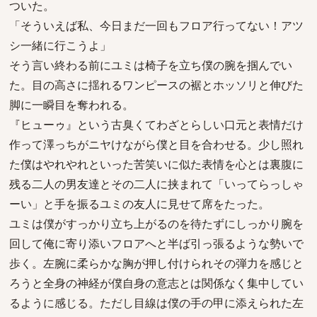
ついた。
「そういえば私、今日まだ一回もフロア行ってない！アツ
シ一緒に行こうよ」
そう言い終わる前にユミは椅子を立ち僕の腕を掴んでい
た。目の高さに揺れるワンピースの裾とホッソリと伸びた
脚に一瞬目を奪われる。
『ヒューゥ』という古臭くてわざとらしい口元と表情だけ
作って澤っちがニヤけながら僕と目を合わせる。少し照れ
た僕はやれやれといった苦笑いに似た表情を心とは裏腹に
残る二人の男友達とその二人に挟まれて「いってらっしゃ
ーい」と手を振るユミの友人に見せて席をたった。
ユミは僕がすっかり立ち上がるのを待たずにしっかり腕を
回して俺に寄り添いフロアへと半ば引っ張るような勢いで
歩く。左腕に柔らかな胸が押し付けられその弾力を感じと
ろうと全身の神経が僕自身の意志とは関係なく集中してい
るように感じる。ただし目線は僕の手の甲に添えられた左