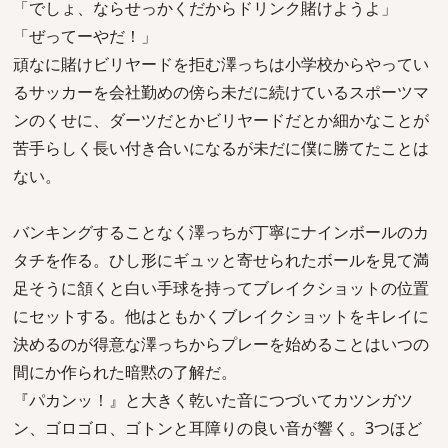
「でしょ、ならせっかくだからドリンク賭けようよ」
「ぜってーやだ！」
頑なに賭けビリヤードを拒む澤っちは小学校からやってい
るサッカーを会社勤めの傍ら未だに続けているスポーツマ
ンのくせに、ダーツだとかビリヤードだとか細かなことが
苦手らしく長い付き合いになるが未だに僕に勝てたことは
ない。
バンキングすることなく澤っちが丁寧にナインボールのカ
タチを作る。ひし形にギュッと寄せられたボールを見て満
足そうに頷くと白い手球を持ってブレイクショットの位置
にセットする。他はともかくブレイクショットをキレイに
決めるのが得意な澤っちからプレーを始めることはいつの
間にか作られた暗黙の了解だ。
『パカンッ！』と大きく乾いた音につづいてカツンガツ
ン、ゴロゴロ、ゴトンと耳障りの良い音が響く。3つほど