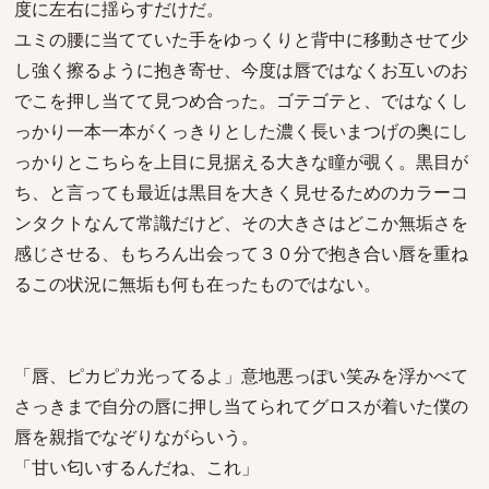
度に左右に揺らすだけだ。
ユミの腰に当てていた手をゆっくりと背中に移動させて少
し強く擦るように抱き寄せ、今度は唇ではなくお互いのお
でこを押し当てて見つめ合った。ゴテゴテと、ではなくし
っかり一本一本がくっきりとした濃く長いまつげの奥にし
っかりとこちらを上目に見据える大きな瞳が覗く。黒目が
ち、と言っても最近は黒目を大きく見せるためのカラーコ
ンタクトなんて常識だけど、その大きさはどこか無垢さを
感じさせる、もちろん出会って３０分で抱き合い唇を重ね
るこの状況に無垢も何も在ったものではない。
「唇、ピカピカ光ってるよ」意地悪っぽい笑みを浮かべて
さっきまで自分の唇に押し当てられてグロスが着いた僕の
唇を親指でなぞりながらいう。
「甘い匂いするんだね、これ」