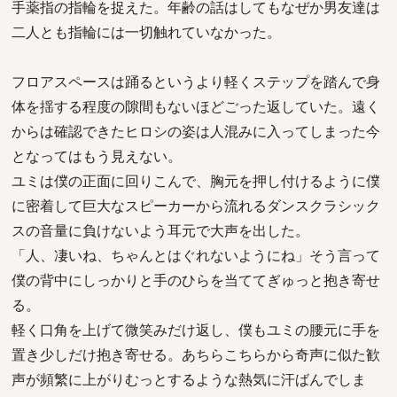
手薬指の指輪を捉えた。年齢の話はしてもなぜか男友達は
二人とも指輪には一切触れていなかった。
フロアスペースは踊るというより軽くステップを踏んで身
体を揺する程度の隙間もないほどごった返していた。遠く
からは確認できたヒロシの姿は人混みに入ってしまった今
となってはもう見えない。
ユミは僕の正面に回りこんで、胸元を押し付けるように僕
に密着して巨大なスピーカーから流れるダンスクラシック
スの音量に負けないよう耳元で大声を出した。
「人、凄いね、ちゃんとはぐれないようにね」そう言って
僕の背中にしっかりと手のひらを当ててぎゅっと抱き寄せ
る。
軽く口角を上げて微笑みだけ返し、僕もユミの腰元に手を
置き少しだけ抱き寄せる。あちらこちらから奇声に似た歓
声が頻繁に上がりむっとするような熱気に汗ばんでしま