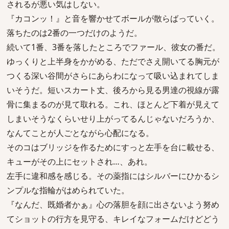
されるが悪い気はしない。
『カコンッ！』と音を響かせてボールが散らばっていく。
落ちたのは2番の一つだけのようだ。
続いて1番、3番を落したところでファール、彼女の番だ。
ゆっくりと上半身をかがめる、ただでさえ開いてる胸元が
つくる深い谷間がさらにあらわになって吸い込まれてしま
いそうだ。短いスカート丈、後ろから見る男達の視線が露
骨に集まるのが見て取れる。これ、ほとんど下着が見えて
しまいそうなくらいせり上がってるんじゃないだろうか、
なんてことが人ごとながら心配になる。
そのコはブリッジを作るためにすっと左手を台に載せる、
キューがその上にセットされ…、あれ。
左手に違和感を感じる。その薬指にはシルバーにひかるシ
ンプルな指輪がはめられていた。
『なんだ、既婚者かぁ』心の落胆を顔に出さないよう努め
てショットの行方を見守る、キレイなフォームだけどどう