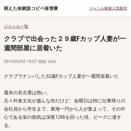
萌えた体験談コピペ保管庫
ジャンル
検索
人気
殿堂
ジャンル一覧
クラブで出会った２９歳Fカップ人妻が一
週間部屋に居着いた
2014/05/02 19:07 登録: icchi
クラブでナンパした32歳Fカップ人妻が一週間居着いた
週末の名古屋は熱い。
元々外食文化が盛んな街だけど、金曜日は特に仕事帰りの
会社員から学生まで、東海一円から人が集まって、その中
心である栄の熱気は深夜12時を回った頃、ピークに達す
る。