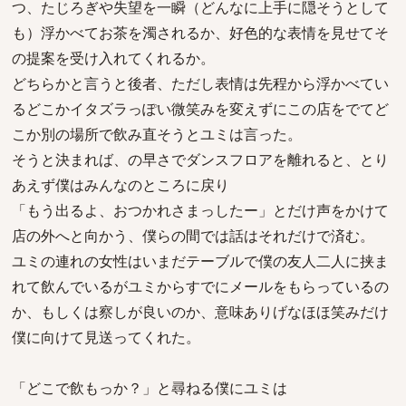
つ、たじろぎや失望を一瞬（どんなに上手に隠そうとして
も）浮かべてお茶を濁されるか、好色的な表情を見せてそ
の提案を受け入れてくれるか。
どちらかと言うと後者、ただし表情は先程から浮かべてい
るどこかイタズラっぽい微笑みを変えずにこの店をでてど
こか別の場所で飲み直そうとユミは言った。
そうと決まれば、の早さでダンスフロアを離れると、とり
あえず僕はみんなのところに戻り
「もう出るよ、おつかれさまっしたー」とだけ声をかけて
店の外へと向かう、僕らの間では話はそれだけで済む。
ユミの連れの女性はいまだテーブルで僕の友人二人に挟ま
れて飲んでいるがユミからすでにメールをもらっているの
か、もしくは察しが良いのか、意味ありげなほほ笑みだけ
僕に向けて見送ってくれた。
「どこで飲もっか？」と尋ねる僕にユミは