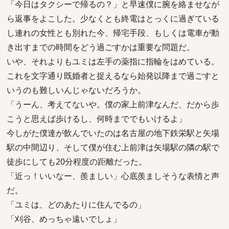
「今日はタクシーで帰るの？」と早速僕に腕を絡ませなが
ら返事をよこした。少なくとも終電はとっくに過ぎている
し連れの女性とも別れた今、帰宅手段、もしくは電車が動
き出すまでの時間をどう過ごすかは重要な問題だ。
いや、それよりもユミは左手の薬指に指輪をはめている。
これを文字通り既婚者と捉えるなら始発以降まで過ごすと
いうのも難しいんじゃないだろうか。
「うーん、考えてないや。僕の家上前津なんだ、だから歩
こうと思えば歩けるし、何時まででもいけるよ」
今しがた僕達が飲んでいたのは名古屋の地下鉄栄駅と矢場
駅の中間辺り、そして僕が住む上前津は矢場駅の隣の駅で
徒歩にしても20分程度の距離だった。
「近っ！いいなー、羨ましい」心底羨ましそうな表情と声
だ。
「ユミは、どのあたりに住んでるの」
「刈谷、めっちゃ遠いでしょ」