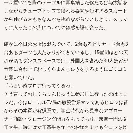
一時置いて窓際のテーブルに再集結した僕たちは与太話を
しながらチューブトップで揺れる谷間や短すぎるスカート
から伸びる太ももなんかを眺めながらひとしきり、久しぶ
りに入ったこの店についての雑感を語り合った。
確かに今日のお店は混んでいて、2台あるビリヤード台も3
台あるダーツも人だかりができているし、15畳間ほどの広
さがあるダンススペースでは、外国人を含めた30人ほどが
音楽に合わせておしくらまんじゅうをするようにゴミゴミ
と蠢いていた。
「ちょい俺フロア行ってくるわ」
そう言っておしくらまんじゅうに参加しに行ったのはヒロ
シだ。今はローカルTV局の敏腕営業マンであるヒロシは昔
からその本質が狩猟系で、学生時代から見事なアプロー
チ・商談・クロージング能力をもっており、東海一円の女
子大生、時には女子高生も年上のお姉さまとも合コンを繰