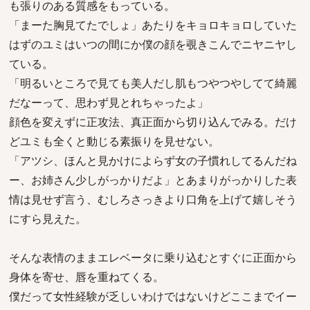
も張りのある質感をもっている。
「まーた胸見てたでしょ」あたりをキョロキョロしていた
はずのユミはいつの間にか僕の顔を覗きこんでニヤニヤし
ている。
「明るいところで見ても美人だし肌もつやつやしてて綺麗
だなーって、思わず見とれちゃったよ」
顔色を変えずに正攻法、真正面から切り込んでみる。だけ
どユミも全くと動じる素振りを見せない。
「アツシ、ほんと見かけによらず女の子慣れしてるんだね
ー、お姉さん少しがっかりだよ」とあまりがっかりした表
情は見せず言う、むしろさっきより口角を上げて嬉しそう
にすら見えた。
そんな表情のままエレベータに乗り込むとすぐに正面から
身体を寄せ、唇を重ねてくる。
僕だって女性経験が乏しいわけではないけどここまでイー