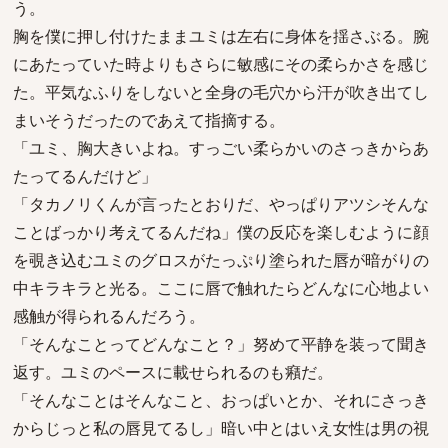
う。
胸を僕に押し付けたままユミは左右に身体を揺さぶる。腕
にあたっていた時よりもさらに敏感にその柔らかさを感じ
た。平気なふりをしないと全身の毛穴から汗が吹き出てし
まいそうだったのであえて指摘する。
「ユミ、胸大きいよね。すっごい柔らかいのさっきからあ
たってるんだけど」
「タカノリくんが言ったとおりだ、やっぱりアツシそんな
ことばっかり考えてるんだね」僕の反応を楽しむように顔
を覗き込むユミのグロスがたっぷり塗られた唇が暗がりの
中キラキラと光る。ここに唇で触れたらどんなに心地よい
感触が得られるんだろう。
「そんなことってどんなこと？」努めて平静を装って聞き
返す。ユミのペースに載せられるのも癪だ。
「そんなことはそんなこと、おっぱいとか、それにさっき
からじっと私の唇見てるし」暗い中とはいえ女性は男の視