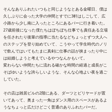
そんなありふれたいつもと同じようなとある金曜日、僕は
久しぶりに会った大学の仲間とすでに3軒はしごして、広
小路から少し南に入ったところにあるバーに行き着いた。
27歳前後になった僕たちはぼちぼち仕事でも責任ある立場
を任されたり後輩の指導に当たるなどちょっとずつ大人へ
のステップを登り始めていて、こうやって学生時代のノリ
で飲んではいてもたまに真剣に仕事の話が挟まったり中に
は結婚しようと考えているやつなんかもいて。
変わらない仲間たちに流れる確かな時間の経過と成長がこ
そばゆいような誇らしいような、そんな心地よい夜を過ご
していた。
その店は雑居ビルの2階にある、ダーツとビリヤードが置
いてあって、奥まった一角はダンス用のスペースがあるよ
うなちょっと広だけどごく普通のありふれたバーだ。