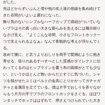
がした。
先ほどからずいぶんと僕や他の友人達の視線を集め続けて
きた谷間がいよいよ露わになった。
飾り気のないシンプルなハーフカップで肩紐がついていな
いブラはその真っ白い大きな膨らみを支えるには幾分頼り
なさげ見え、『よくこんな谷間、小さなフロントホック一
つで支えられるよなぁ』なんて客観的な考えが浮かんでく
る。
改めて腰に、と言うよりおしりを両手で鷲掴むように抱き
寄せる、張りのあるすべすべとした質感がダイレクトに伝
わってくるのはヒップラインを覆う布の面積がとても少な
い、というかほとんど無いからだとすぐに気づいた。シャ
ツを脱がせたユミはベルトの金具にとりかかってガチャガ
チャと金属音を立てている。僕は片手でおしりを弄りなが
らもう片方の手でブラのフロントホックをさぐる。ほぼワ
ンタッチでホックははずれて、押さえつけられていた大き