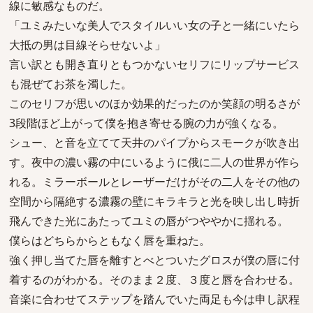
線に敏感なものだ。
「ユミみたいな美人でスタイルいい女の子と一緒にいたら
大抵の男は目線そらせないよ」
言い訳とも開き直りともつかないセリフにリップサービス
も混ぜてお茶を濁した。
このセリフが思いのほか効果的だったのか笑顔の明るさが
3段階ほど上がって僕を抱き寄せる腕の力が強くなる。
シュー、と音を立てて天井のパイプからスモークが吹き出
す。夜中の濃い霧の中にいるように俄に二人の世界が作ら
れる。ミラーボールとレーザーだけがその二人をその他の
空間から隔絶する濃霧の壁にキラキラと光を映し出し時折
飛んできた光にあたってユミの唇がつややかに揺れる。
僕らはどちらからともなく唇を重ねた。
強く押し当てた唇を離すとべとついたグロスが僕の唇に付
着するのがわかる。そのまま２度、３度と唇を合わせる。
音楽に合わせてステップを踏んでいた両足も今は申し訳程