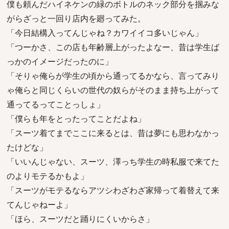
僕も頼んだハイネケンの緑のボトルのネック部分を掴みな
がらざっと一回り店内を廻ってみた。
「今日結構入ってんじゃね？カワイイコ多いじゃん」
「つーかさ、この店も年齢層上がったよなー、昔は学生ば
っかのイメージだったのに」
「そりゃ俺らが学生の頃から通ってるかなら、言ってみり
ゃ俺らと同じくらいの世代の奴らがそのまま持ち上がって
通ってるってことっしょ」
「僕らも年をとったってことだよね」
「スーツ着てまでここに来るとは、昔は夢にも思わなかっ
たけどな」
「いいんじゃない、スーツ、澤っち学生の時私服で来てた
のよりモテるかもよ」
「スーツがモテるならアツシわざわざ家帰って着替えて来
てんじゃねーよ」
「ほら、スーツだと踊りにくいからさ」