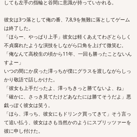
しても左手の指輪と谷間に意識が持っていかれる。
彼女は3つ落として俺の番、7,8,9を無難に落としてゲーム
は終了した。
「ほらー、やっぱり上手」彼女は軽くあえてわざとらしく
不貞腐れたような演技をしながら口角を上げて微笑む。
「俺なんて高校生の頃から11年、一回も勝ったことないん
すよー」
いつの間にか戻った澤っちが僕にグラスを渡しながらしっ
かり敬語で話しかけた。
「彼女も上手だったよ、澤っちきっと勝てないよ、ね」
「確かに、さっき見てたけどあなたには勝てそうだよ」悪
戯っぽく彼女は笑う。
「ほら、澤っち、彼女にもドリンク買ってきて」そう言っ
て追い払う、彼女はさも当然かのようにスプリッツァーを
彼に申し付けた。