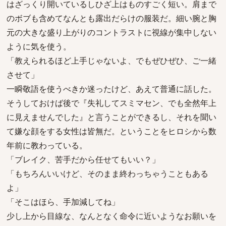
はざっくり開いているしひざ上はものすごく短い。肩まで
のボブも含めてなんとも露出だらけの服装だ。細い腕と胸
元の大きな盛り上がりのコントラストに視線が集中しない
ように気を使う。
「教えられるほど上手じゃないよ、でもぜひぜひ、ご一緒
させて」
一瞬敬語を使うべきか迷ったけど、あえて普通に話した。
そうしておけば後で『失礼してスミマセン、でも全然年上
に見えませんでした』と言うことができるし、それを聞い
て嫌な顔をする女性は皆無だ。ということをヒロシから数
年前に教わっている。
「ブレイク、苦手だから任せてもいい？」
「もちろんいいけど、そのまま終わっちゃうこともある
よ」
「そこはほら、手加減してね」
少し上から目線な、なんとなく命令に近いようなお願いを