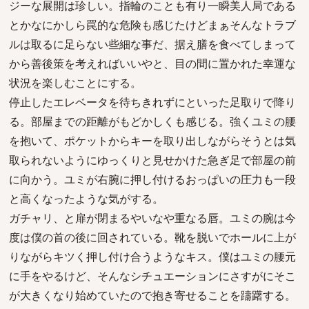
ジーな展開は珍しい。指輪のことも有り一瞬美人局である
とかなにかしら罠的な危険も感じたけどまぁそんなトラブ
ルは取るに足らない些細な事だ、据え膳を食べてしまって
から善後策を考えればいいやと、目の間に置かれた幸運な
状況を楽しむことにする。
停止したエレベータを待ちきれずにといった足取りで降り
る。部屋までの距離がもどかしくも感じる。強くユミの腰
を抱いて、ポケットからキーを取り出しながらそうとは気
取られないようにゆっくりと見せかけた急ぎ足で部屋の前
に向かう。ユミが右腕に押し付けるおっぱいの圧力も一段
と高くなったような気がする。
ガチャリ、と扉が閉まるやいなや重なる唇。ユミの腕は今
度は僕の首の後に回されている。靴を脱いでホールに上が
りながらキツく押し付け合うようなキス。僕はユミの腰元
に手をやるけど、そんなシチュエーションにさすがにそこ
が大きくなり始めていたので抱き寄せることを躊躇する。