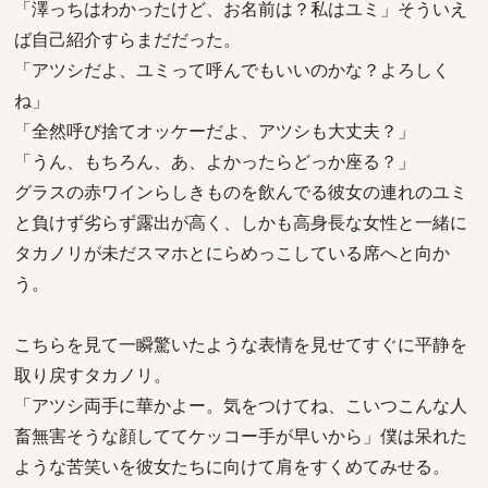
「澤っちはわかったけど、お名前は？私はユミ」そういえ
ば自己紹介すらまだだった。
「アツシだよ、ユミって呼んでもいいのかな？よろしく
ね」
「全然呼び捨てオッケーだよ、アツシも大丈夫？」
「うん、もちろん、あ、よかったらどっか座る？」
グラスの赤ワインらしきものを飲んでる彼女の連れのユミ
と負けず劣らず露出が高く、しかも高身長な女性と一緒に
タカノリが未だスマホとにらめっこしている席へと向か
う。
こちらを見て一瞬驚いたような表情を見せてすぐに平静を
取り戻すタカノリ。
「アツシ両手に華かよー。気をつけてね、こいつこんな人
畜無害そうな顔しててケッコー手が早いから」僕は呆れた
ような苦笑いを彼女たちに向けて肩をすくめてみせる。