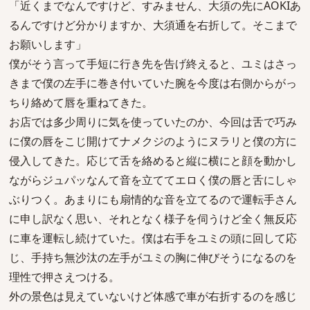
「近くまでなんですけど、すみません、大須の先にAOKIあ
るんですけど分かりますか、大須通を右折して。そこまで
お願いします」
僕がそう言って手短に行き先を告げ終えると、ユミはさっ
きまで僕の左手に巻き付いていた腕を今度は右側からがっ
ちり絡めて唇を重ねてきた。
お店では多少周りに気を使っていたのか、今回は舌で巧み
に僕の唇をこじ開けてナメクジのようにヌラリと僕の方に
侵入してきた。応じて舌を絡めると縦に横にと顔を動かし
ながらジュパッなんて音を立ててエロく僕の唇と舌にしゃ
ぶりつく。あまりにも扇情的な音を立てるので運転手さん
に申し訳なく思い、それとなく様子を伺うけど全く無反応
に車を運転し続けていた。僕は右手をユミの頭に回して応
じ、手持ち無沙汰の左手がユミの胸に伸びそうになるのを
理性で押さえつける。
外の景色は見えていないけど体感で車が右折するのを感じ