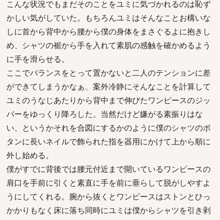
こんな状況でもまだそのことをユミに気づかれるのは恥ず
かしい気がしていた。もちろんユミはそんなことお構いな
しに首から背中から腰から僕の身体をまさぐるよに抱きし
め、シャツの裾から手を入れて素肌の感触を確かめるよう
に手を滑らせる。
ここでバランスをとって置かないと二人のテンションに差
ができてしまうかなぁ、案外冷静にそんなことを計算して
ユミのうなじあたりから背中まで伸びたワンピースのジッ
パーをゆっくり降ろした。当然だけど嫌がる素振りはな
い、というかそれを合図にするかのように僕のシャツのボ
タンに長いネイルで飾られた指を器用にかけて上から順に
外し始める。
僕がすでに背後では腰元付近まで開いているワンピースの
肩口を手前に引くと素直に手を前に垂らして脱がしやすよ
うにしてくれる。腕から抜くとワンピースはストンとひっ
かかりもなく床に落ち同時にユミは僕からシャツを引き剥