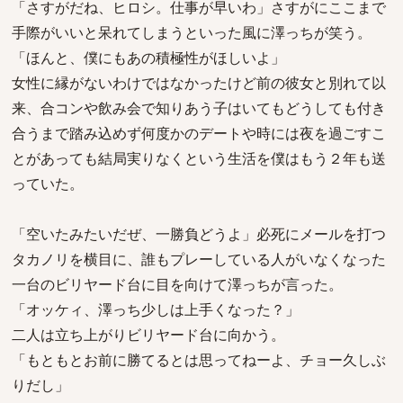
「さすがだね、ヒロシ。仕事が早いわ」さすがにここまで
手際がいいと呆れてしまうといった風に澤っちが笑う。
「ほんと、僕にもあの積極性がほしいよ」
女性に縁がないわけではなかったけど前の彼女と別れて以
来、合コンや飲み会で知りあう子はいてもどうしても付き
合うまで踏み込めず何度かのデートや時には夜を過ごすこ
とがあっても結局実りなくという生活を僕はもう２年も送
っていた。
「空いたみたいだぜ、一勝負どうよ」必死にメールを打つ
タカノリを横目に、誰もプレーしている人がいなくなった
一台のビリヤード台に目を向けて澤っちが言った。
「オッケィ、澤っち少しは上手くなった？」
二人は立ち上がりビリヤード台に向かう。
「もともとお前に勝てるとは思ってねーよ、チョー久しぶ
りだし」