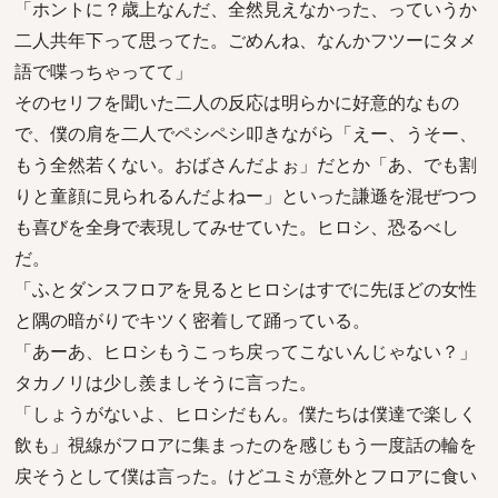
「ホントに？歳上なんだ、全然見えなかった、っていうか
二人共年下って思ってた。ごめんね、なんかフツーにタメ
語で喋っちゃってて」
そのセリフを聞いた二人の反応は明らかに好意的なもの
で、僕の肩を二人でペシペシ叩きながら「えー、うそー、
もう全然若くない。おばさんだよぉ」だとか「あ、でも割
りと童顔に見られるんだよねー」といった謙遜を混ぜつつ
も喜びを全身で表現してみせていた。ヒロシ、恐るべし
だ。
「ふとダンスフロアを見るとヒロシはすでに先ほどの女性
と隅の暗がりでキツく密着して踊っている。
「あーあ、ヒロシもうこっち戻ってこないんじゃない？」
タカノリは少し羨ましそうに言った。
「しょうがないよ、ヒロシだもん。僕たちは僕達で楽しく
飲も」視線がフロアに集まったのを感じもう一度話の輪を
戻そうとして僕は言った。けどユミが意外とフロアに食い