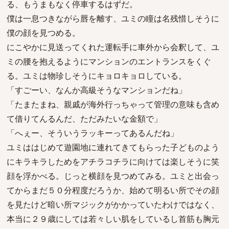
る、もうまもなく停車するはずだ。
僕は一息つきながら唇を離す、ユミの瞳は名残惜しそうに
僕の顔を見つめる。
にこやかに見送ってくれた運転手に車外から会釈して、ユ
ミの腰を抱えるようにマンションのエントランスをくぐ
る。ユミは物珍しそうにキョロキョロしている。
「すごーい、なんか高級そうなマンションだね」
「たまたまね、親戚が海外行っちゃって管理の意味も含め
て借りてんるんだ、ただみたいな金額で」
「へぇー、そういうラッキーってあるんだね」
ユミははじめて遊園地に連れてきてもらった子どものよう
にキラキラしためをアチラコチラに向けては楽しそうに笑
顔を浮かべる。じっと横顔を見つめてみる。ユミと出会っ
てからまだ５０分程度だろうか、始めて明るい所でその顔
を見たけど暗い所マジックがかかっていたわけではなく、
本当に２９歳にしては若々しい肌をしているし首筋も胸元