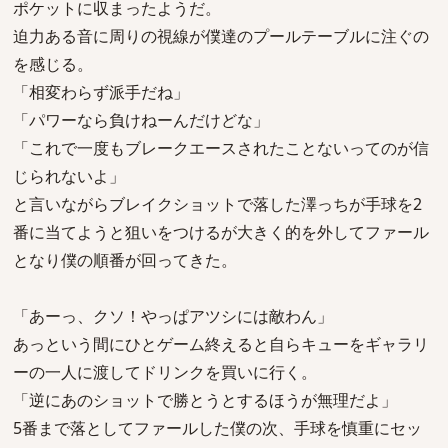
ポケットに収まったようだ。
迫力ある音に周りの視線が僕達のプールテーブルに注ぐの
を感じる。
「相変わらず派手だね」
「パワーなら負けねーんだけどな」
「これで一度もブレークエースされたことないってのが信
じられないよ」
と言いながらブレイクショットで落した澤っちが手球を2
番に当てようと狙いをつけるが大きく的を外してファール
となり僕の順番が回ってきた。
「あーっ、クソ！やっぱアツシには敵わん」
あっという間にひとゲーム終えると自らキューをギャラリ
ーの一人に渡してドリンクを買いに行く。
「逆にあのショットで勝とうとするほうが無理だよ」
5番まで落としてファールした僕の次、手球を慎重にセッ