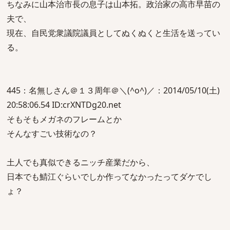
ちなみに山本治市長の息子は山本拓。政治家の高市早苗の
夫で、
現在、自民党衆議院議員としてぬくぬくと生活を送ってい
る。
445：名無しさん＠１３周年＠＼(^o^)／：2014/05/10(土)
20:58:06.54 ID:crXNTDg20.net
そもそもメガネのフレームとか
そんなすごい技術なの？
土人でも真似できるニッチ産業だから、
日本でも鯖江ぐらいでしか作ってなかったってダケでし
ょ？