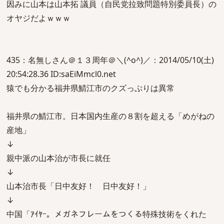
因みに山本は山本拓 議員（自民党拉致問題特別委員長）の
オヤジだよｗｗｗ
435：名無しさん＠１３周年＠＼(^o^)／：2014/05/10(土)
20:54:28.36 ID:saEiMmcl0.net
猿でも分かる福井県鯖江市のクズっぷりは異常
福井県の鯖江市。日本国内生産の８割を超える「めがねの
産地」
↓
親中派の山本治が市長に就任
↓
山本治市長「日中友好！ 日中友好！」
↓
中国「ｱｲﾔｰ。メガネフレームをつくる特殊技術をくれた