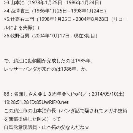
>3.山本治（1978年1月25日 - 1986年1月24日）
>4.西澤省三（1986年1月25日 - 1998年1月24日）
>5.辻嘉右エ門（1998年1月25日 - 2004年8月28日（リコー
ルによる失職））
>6.牧野百男（2004年10月17日 - 現在3期目）
で、鯖江に動物園が完成したのは1985年。
レッサーパンダが来たのは1986年、か。
88：名無しさん＠１３周年＠＼(^o^)／：2014/05/10(土)
19:28:51.28 ID:85UwRlF/0.net
この鯖江市の山本治市長（パンダ話で騙されてメガネ技術
を無償提供した阿呆）って
自民党衆院議員・山本拓の父なんだねｗ