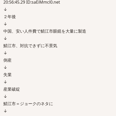
20:56:45.29 ID:saEiMmcl0.net
↓
２年後
↓
中国、安い人件費で鯖江市眼鏡を大量に製造
↓
鯖江市、対抗できずに不景気
↓
倒産
↓
失業
↓
産業破綻
↓
鯖江市＝ジョークのネタに
↓