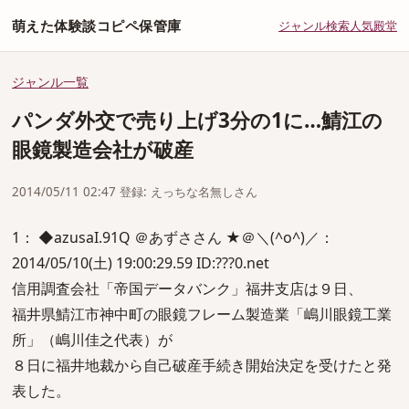
萌えた体験談コピペ保管庫
ジャンル
検索
人気
殿堂
ジャンル一覧
パンダ外交で売り上げ3分の1に…鯖江の
眼鏡製造会社が破産
2014/05/11 02:47 登録: えっちな名無しさん
1： ◆azusaI.91Q ＠あずささん ★＠＼(^o^)／：
2014/05/10(土) 19:00:29.59 ID:???0.net
信用調査会社「帝国データバンク」福井支店は９日、
福井県鯖江市神中町の眼鏡フレーム製造業「嶋川眼鏡工業
所」（嶋川佳之代表）が
８日に福井地裁から自己破産手続き開始決定を受けたと発
表した。