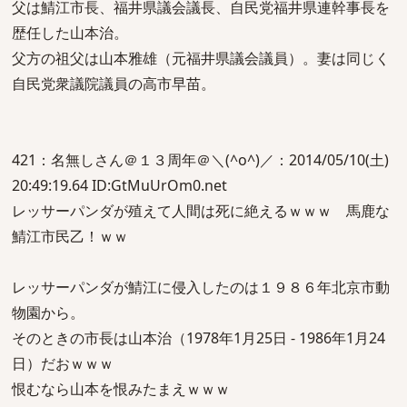
父は鯖江市長、福井県議会議長、自民党福井県連幹事長を
歴任した山本治。
父方の祖父は山本雅雄（元福井県議会議員）。妻は同じく
自民党衆議院議員の高市早苗。
421：名無しさん＠１３周年＠＼(^o^)／：2014/05/10(土)
20:49:19.64 ID:GtMuUrOm0.net
レッサーパンダが殖えて人間は死に絶えるｗｗｗ 馬鹿な
鯖江市民乙！ｗｗ
レッサーパンダが鯖江に侵入したのは１９８６年北京市動
物園から。
そのときの市長は山本治（1978年1月25日 - 1986年1月24
日）だおｗｗｗ
恨むなら山本を恨みたまえｗｗｗ