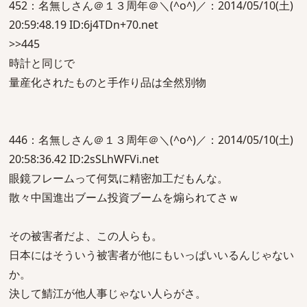
452：名無しさん＠１３周年＠＼(^o^)／：2014/05/10(土)
20:59:48.19 ID:6j4TDn+70.net
>>445
時計と同じで
量産化されたものと手作り品は全然別物
446：名無しさん＠１３周年＠＼(^o^)／：2014/05/10(土)
20:58:36.42 ID:2sSLhWFVi.net
眼鏡フレームって何気に精密加工だもんな。
散々中国進出ブーム投資ブームを煽られてさｗ
その被害者だよ、この人らも。
日本にはそういう被害者が他にもいっぱいいるんじゃない
か。
決して鯖江が他人事じゃない人らがさ。