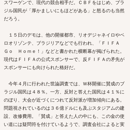
スワーゲンで、現代の競合相手だ。ＣＢＦをはじめ、ブラ
ジル国民が「厚かましいにもほどがある」と怒るのも当然
だろう。
１５日のデモは、他の開催都市、リオデジャネイロやベ
ロオリゾンテ、ブラジリアなどでも行われ、「ＦＩＦＡ
Ｇｏ Ｈｏｍｅ！」などと書かれた横断幕が掲げられた。
現代はＦＩＦＡの公式スポンサーで、反ＦＩＦＡの矛先が
スポンサーにも向けられた格好だ。
今年４月に行われた世論調査では、Ｗ杯開催に賛成のブ
ラジル国民は４８％。一方、反対と答えた国民は４１％に
のぼり、大会が近づくにつれて反対派が増加傾向にある。
問題視されているのは３６億ドルにも及ぶスタジアムの建
設、改修費用。「賛成」と答えた人の中にも、この金の使
い道には疑問符を付けているようで、調査会社によると実