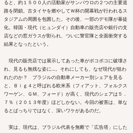
ると、約１５００人の活動家がサンパウロの２つの主要道
路を閉鎖。古タイヤを燃やしてＷ杯の開幕戦が行われるス
タジアムの周囲を包囲した。その後、一部のデモ隊が暴徒
化。韓国・現代（ヒュンダイ）自動車の販売店や銀行の支
店などの窓ガラスが割られ、ついに警官隊と全面衝突する
結果となったという。
現代の販売店では展示してあった車がボコボコに破壊さ
れ、見るも無残な姿に…。それにしても、なぜ現代が狙わ
れたのか？ ブラジルの自動車メーカー別シェアを見る
と、Ｂｉｇ４と呼ばれる欧米系（フィアット、フォルクス
ワーゲン、ＧＭ、フォード）が高く、現代のシェアは５．
７％（２０１３年度）ほどしかない。今回の被害は、単な
るとばっちりではなく、深いワケがあるのだ。
実は、現代は、ブラジル代表を無断で「広告塔」にした