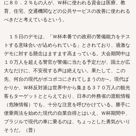
に８０．２％もの人が、Ｗ杯に使われる資金は医療、教
育、住宅、交通機関などの公共サービスの改善に使われる
べきだと考えているという。
１５日のデモは、「Ｗ杯本番での政府の警備能力をテス
トする意味合いが込められている」とされており、過激な
デモに対する懸念はますます高まっている。大会期間中は
１０万人を超える警官が警備に当たる予定だが、国土が広
大なだけに、不安視する声は絶えない。果たして、この
先、何台の現代がボコボコにされてしまうのか−。現代ば
かりか、Ｗ杯反対派は世界中から集まる３７０万人の観光
客もターゲットととらえており、日本の外務省の渡航情報
（危険情報）でも、十分な注意を呼びかけている。勝手に
便乗商法を始めた現代の自業自得とはいえ、Ｗ杯期間中、
ブラジルで現代の車に乗るのは、ちょっとした勇気がいり
そうだ。（普）