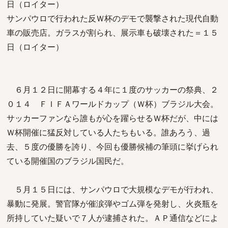
日（ロイター）
サンパウロで行われた反Ｗ杯のデモで襲撃された現代自動
車の販売店。ガラスが割られ、展示車も破壊された＝１５
日（ロイター）
６月１２日に開幕する４年に１度のサッカーの祭典、２
０１４ ＦＩＦＡワールドカップ（Ｗ杯）ブラジル大会。
サッカーファンなら誰もが心を躍らせるＷ杯だが、中には
Ｗ杯開催に猛反対している人たちもいる。誰あろう、過
去、５度の優勝を誇り、今回も優勝候補の筆頭に挙げられ
ている開催国のブラジル国民だ。
５月１５日には、サンパウロで大規模なデモが行われ、
暴動に発展。警官隊が催涙弾やゴム弾を発射し、火炎瓶を
所持していた疑いで７人が逮捕された。ＡＰ通信などによ