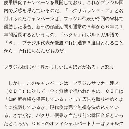
便乗販促キャンペーンを展開しており、これがブラジル国
内で反感を呼んでいるのだ。「ヘクサガランティア」と名
付けられたキャンペーンは、ブラジル代表が今回のＷ杯で
優勝した場合、新車の保証期間を通常の５年から６年に１
年間延長するというもの。「ヘクサ」はポルトガル語で
「６」。ブラジル代表が優勝すれば通算６度目となること
から、それにちなんだものだ。
ブラジル国民が「厚かましいにもほどがある」と怒り
しかし、このキャンペーンは、ブラジルサッカー連盟
（ＣＢＦ）に対して、全く無断で行われたもの。ＣＢＦは
「知的所有権を侵害している」として広告を取りやめるよ
うに抗議しているが、現代側は完全無視を決め込んでい
る。さすがは、パクリ、便乗が当たり前の韓国企業といっ
たところか。ＣＢＦのオフィシャルパートナーはフォルク