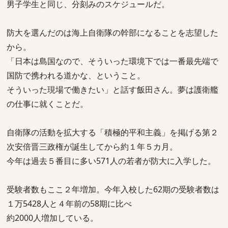
男子学生と同じ、分刻みのスケジュールだ。
防大を選んだのは海上自衛隊の幹部になることを志望した
から。
「日本は島国なので、そういった環境下では一番最先端で
国防で携われる道かな、ということ。
そういった現場で働きたい」と話す飯田さん。夢は護衛艦
の仕事に就くことだ。
自衛隊の活動を拡大する「積極的平和主義」を掲げる第２
次安倍晋三政権が誕生してから約１年５カ月。
今年は過去５番目に多い571人の若者が防大に入学した。
受験者数もここ２年増加。今年入校した62期の受験者数は
１万5428人と４年前の58期に比べ
約2000人増加している。