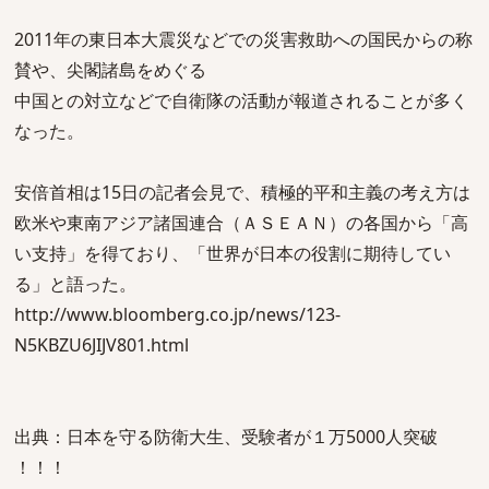
2011年の東日本大震災などでの災害救助への国民からの称
賛や、尖閣諸島をめぐる
中国との対立などで自衛隊の活動が報道されることが多く
なった。
安倍首相は15日の記者会見で、積極的平和主義の考え方は
欧米や東南アジア諸国連合（ＡＳＥＡＮ）の各国から「高
い支持」を得ており、「世界が日本の役割に期待してい
る」と語った。
http://www.bloomberg.co.jp/news/123-
N5KBZU6JIJV801.html
出典：日本を守る防衛大生、受験者が１万5000人突破
！！！