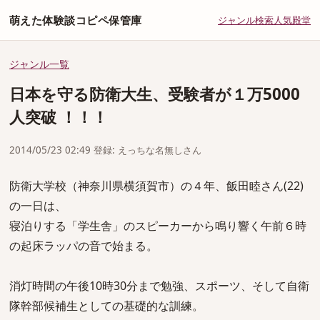
萌えた体験談コピペ保管庫
ジャンル
検索
人気
殿堂
ジャンル一覧
日本を守る防衛大生、受験者が１万5000
人突破 ！！！
2014/05/23 02:49 登録: えっちな名無しさん
防衛大学校（神奈川県横須賀市）の４年、飯田睦さん(22)
の一日は、
寝泊りする「学生舎」のスピーカーから鳴り響く午前６時
の起床ラッパの音で始まる。
消灯時間の午後10時30分まで勉強、スポーツ、そして自衛
隊幹部候補生としての基礎的な訓練。