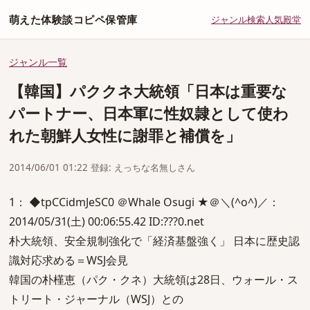
萌えた体験談コピペ保管庫
ジャンル
検索
人気
殿堂
ジャンル一覧
【韓国】パククネ大統領「日本は重要な
パートナー、日本軍に性奴隷として使わ
れた朝鮮人女性に謝罪と補償を」
2014/06/01 01:22 登録: えっちな名無しさん
1： ◆tpCCidmJeSC0 ＠Whale Osugi ★＠＼(^o^)／：
2014/05/31(土) 00:06:55.42 ID:???0.net
朴大統領、安全規制強化で「経済基盤強く」 日本に歴史認
識対応求める＝WSJ会見
韓国の朴槿恵（パク・クネ）大統領は28日、ウォール・ス
トリート・ジャーナル（WSJ）との