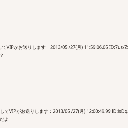
お送りします：2013/05 /27(月) 11:59:06.05 ID:7us/Z
？
がお送りします：2013/05 /27(月) 12:00:49.99 ID:isDq
だよ