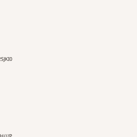
JKI0
///P