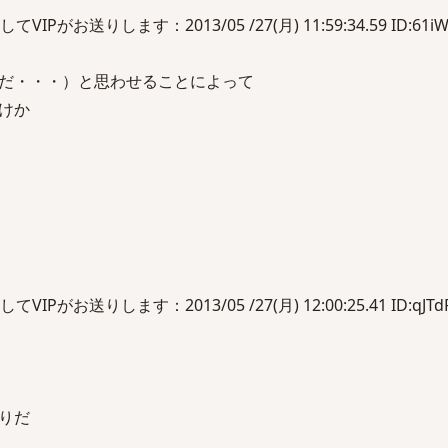
がお送りします：2013/05 /27(月) 11:59:34.59 ID:61iW
だ・・・）と思わせることによって
けか
がお送りします：2013/05 /27(月) 12:00:25.41 ID:qJTd
りだ