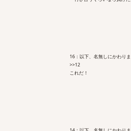
16：以下、名無しにかわりましてVIP
>>12
これだ！
14：以下、名無しにかわりましてVIP