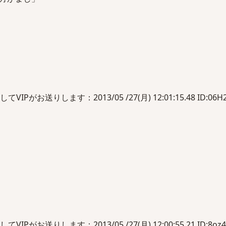
がお送りします：2013/05 /27(月) 12:01:15.48 ID:06H2S
がお送りします：2013/05 /27(月) 12:00:55.21 ID:8oz4H