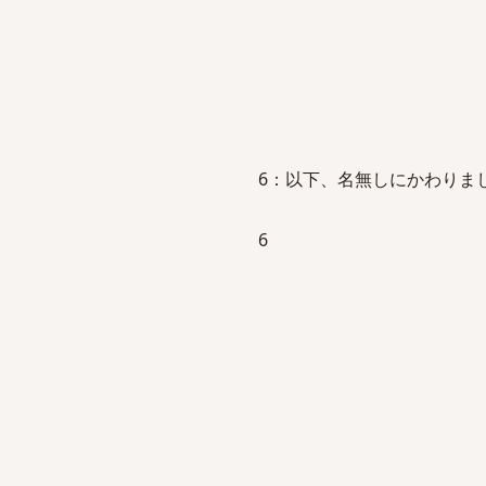
6：以下、名無しにかわりましてVIPが
6