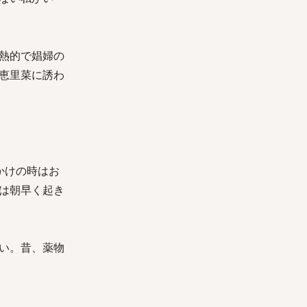
熱的で娼婦の
恵里菜に誘わ
かけの時はお
は朝早く起き
い。昔、薬物