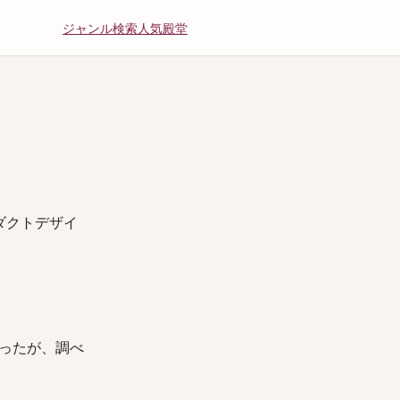
ジャンル
検索
人気
殿堂
ダクトデザイ
思ったが、調べ