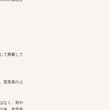
して興奮して
、恵里菜の上
はなく、頬や
以来、恵里菜