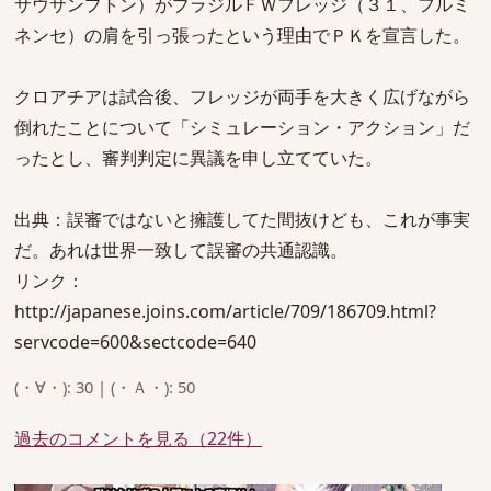
サウサンプトン）がブラジルＦＷフレッジ（３１、フルミ
ネンセ）の肩を引っ張ったという理由でＰＫを宣言した。
クロアチアは試合後、フレッジが両手を大きく広げながら
倒れたことについて「シミュレーション・アクション」だ
ったとし、審判判定に異議を申し立てていた。
出典：誤審ではないと擁護してた間抜けども、これが事実
だ。あれは世界一致して誤審の共通認識。
リンク：
http://japanese.joins.com/article/709/186709.html?
servcode=600&sectcode=640
(・∀・): 30 | (・Ａ・): 50
過去のコメントを見る（22件）