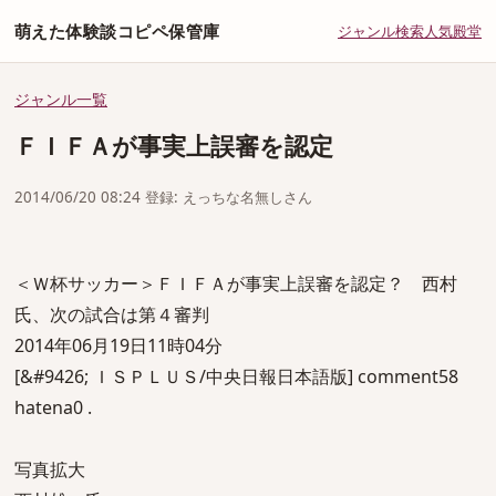
萌えた体験談コピペ保管庫
ジャンル
検索
人気
殿堂
ジャンル一覧
ＦＩＦＡが事実上誤審を認定
2014/06/20 08:24 登録: えっちな名無しさん
＜Ｗ杯サッカー＞ＦＩＦＡが事実上誤審を認定？ 西村
氏、次の試合は第４審判
2014年06月19日11時04分
[&#9426; ＩＳＰＬＵＳ/中央日報日本語版] comment58
hatena0 .
写真拡大