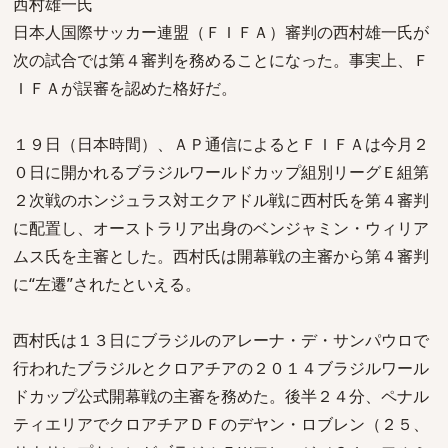
西村雄一氏
日本人国際サッカー連盟（ＦＩＦＡ）審判の西村雄一氏が
次の試合では第４審判を務めることになった。事実上、Ｆ
ＩＦＡが誤審を認めた格好だ。
１９日（日本時間）、ＡＰ通信によるとＦＩＦＡは今月２
０日に開かれるブラジルワールドカップ組別リーグＥ組第
２次戦のホンジュラス対エクアドル戦に西村氏を第４審判
に配置し、オーストラリア出身のベンジャミン・ウィリア
ムス氏を主審とした。西村氏は開幕戦の主審から第４審判
に“左遷”されたといえる。
西村氏は１３日にブラジルのアレーナ・デ・サンパウロで
行われたブラジルとクロアチアの２０１４ブラジルワール
ドカップ公式開幕戦の主審を務めた。後半２４分、ペナル
ティエリアでクロアチアＤＦのデヤン・ロブレン（２５、