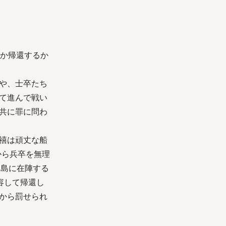
るか帰還するか
や、士卒たち
て進んで戦い
共に罪に問わ
禧は頑丈な船
から兵卒を無理
戸島に在陣する
容して帰還し
から罰せられ