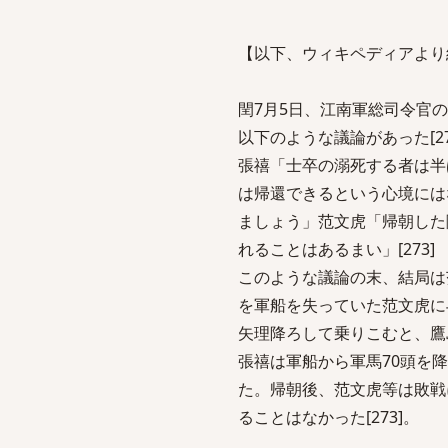
【以下、ウィキペディアより
閏7月5日、江南軍総司令官
以下のような議論があった[27
張禧「士卒の溺死する者は半
は帰還できるという心境には
ましょう」范文虎「帰朝した
れることはあるまい」[273]
このような議論の末、結局は
を軍船を失っていた范文虎に
矢理降ろして乗りこむと、鷹島
張禧は軍船から軍馬70頭を降
た。帰朝後、范文虎等は敗戦
ることはなかった[273]。