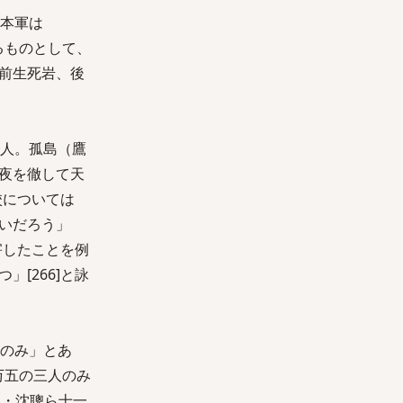
日本軍は
語るものとして、
前生死岩、後
南人。孤島（鷹
夜を徹して天
校については
いだろう」
害したことを例
[266]と詠
人のみ」とあ
万五の三人のみ
把・沈聰ら十一