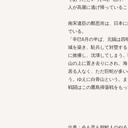
人が高麗に逃げ帰っていること
南宋遺臣の鄭思肖は、日本に
でいる。
「辛巳6月の半ば、元賊は四
城を築き、駐兵して対塁する
に掀播し、沈壊してしまう。
山の上に置き去りにされ、海
居る人なく、ただ巨蛇が多い
う。ゆえに白骨山という。また
戦闘はこの鷹島掃蕩戦をもっ
出典：今も昔も朝鮮人のやる