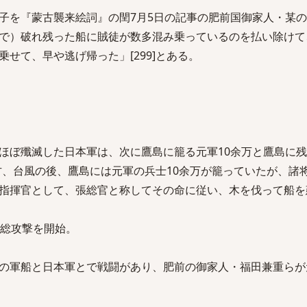
子を『蒙古襲来絵詞』の閏7月5日の記事の肥前国御家人・某
で）破れ残った船に賊徒が数多混み乗っているのを払い除けて
せて、早や逃げ帰った」[299]とある。
ほぼ殲滅した日本軍は、次に鷹島に籠る元軍10余万と鷹島に
一方、台風の後、鷹島には元軍の兵士10余万が籠っていたが、諸
指揮官として、張総官と称してその命に従い、木を伐って船を
の総攻撃を開始。
の軍船と日本軍とで戦闘があり、肥前の御家人・福田兼重らが