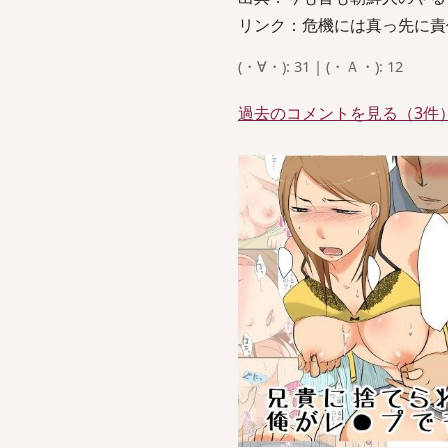
リンク：危機には真っ先に責
(・∀・): 31 | (・Ａ・): 12
過去のコメントを見る（3件