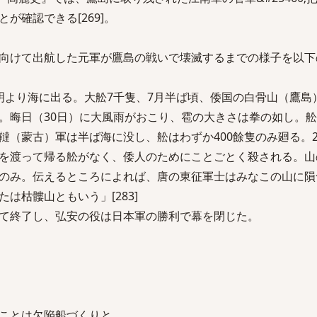
が確認できる[269]。
向けて出航した元軍が鷹島の戦いで壊滅するまでの様子を以下
明より海に出る。大舩7千隻、7月半ば頃、倭国の白骨山（鷹島
。晦日（30日）に大風雨がおこり、雹の大きさは拳の如し。
韃（蒙古）軍は半ば海に没し、舩はわずか400餘隻のみ廻る。2
を渡って帰る舩がなく、倭人のためにことごとく殺される。山
のみ。伝えるところによれば、唐の東征軍士はみなこの山に隕
は枯髏山ともいう」[283]
て終了し、弘安の役は日本軍の勝利で幕を閉じた。
ことは欠陥船づくりと