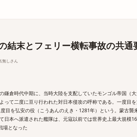
庫
の結末とフェリー横転事故の共通
ちな名無しさん
の鎌倉時代中期に、当時大陸を支配していたモンゴル帝国（大
よって二度に亘り行われた対日本侵攻の呼称である。一度目を
二度目を弘安の役（こうあんのえき・1281年）という。蒙古襲
て日本へ派遣された艦隊は、元寇以前では世界史上最大規模1
が戦場となった