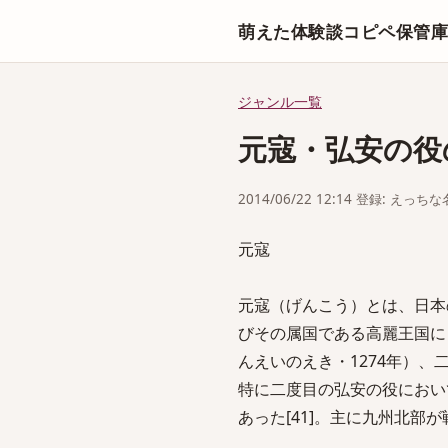
萌えた体験談コピペ保管
ジャンル一覧
元寇・弘安の役
2014/06/22 12:14 登録: えっ
元寇
元寇（げんこう）とは、日本
びその属国である高麗王国に
んえいのえき・1274年）、
特に二度目の弘安の役におい
あった[41]。主に九州北部