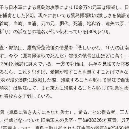
子ら日本軍による鷹島総攻撃により10余万の元軍は壊滅し、
元の兵士を捕虜とした[40]。現在においても鷹島掃蕩戦の激しさを物
首崎、血崎、血浦、刀の元、胴代、死浦、地獄谷、遠矢の原、
）の浜などの地名が代々伝わっている[309][310]。
直・郭預は、鷹島掃蕩戦後の情景を「悲しいかな、10万の江
す。今や（鷹島掃蕩戦で死んだ）怨恨の骸骨は山ほどに高く、
[266]と漢詩に詠んでいる。一方で郭預は、兵卒を見捨てた将
るなら、これを思えば、憂鬱が増すことを無くすことはできな
楚の項羽が漢の劉邦に敗戦した際、帰還することを恥じて烏江で自
項羽）は鳥江にて、また東方に帰還することを恥じて功業を捨つ」
た将校らを非難している。
の衆（鷹島に置き去りにされた兵士）、還ることの得る者、三
捕虜となっていた旧南宋人の兵卒・于&#38326;と莫青、呉
、『高麗史』では、鷹島に取り残された江南軍の管軍&#25460;