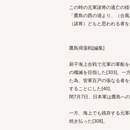
この時の元軍諸将の逃亡の様
「鷹島の西の浦より、（台風
（諸将）どもと思われる者を乗
鷹島掃蕩戦[編集]
厨子海上合戦で元軍の軍船を
の殲滅を目指した[303]。
た為、管軍百戸の張なる者を
することにした[40]。
閏7月7日、日本軍は鷹島へ
一方、海上でも残存する元軍
焼き払った[308]。