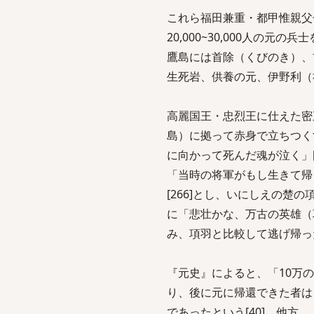
これら福田兼重・都甲惟親父
20,000~30,000人の
鷹島には首除（くびのき）、
生死岩、供養の元、伊野利（祈り
高麗国王・忠烈王に仕えた密
島）に拠って赤身で立ちつく
に向かって死んだ魂が泣く」
「当時の将軍がもし生きて帰
[266]とし、いにしえの
に「悲壮かな、万古の英雄（
み、項羽と比較して逃げ帰っ
『元史』によると、「10万
り、後に元に帰還できた者は、
であったという[40]。他方