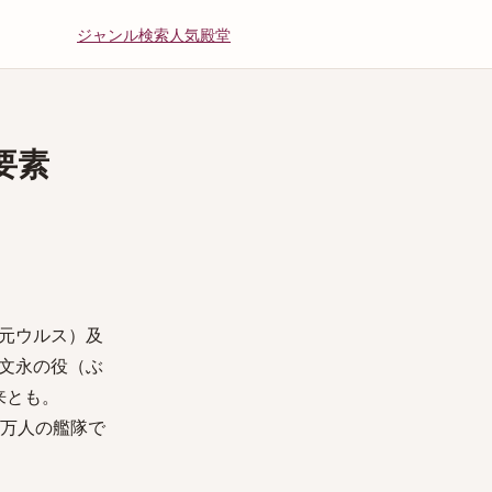
ジャンル
検索
人気
殿堂
要素
元ウルス）及
文永の役（ぶ
来とも。
6万人の艦隊で