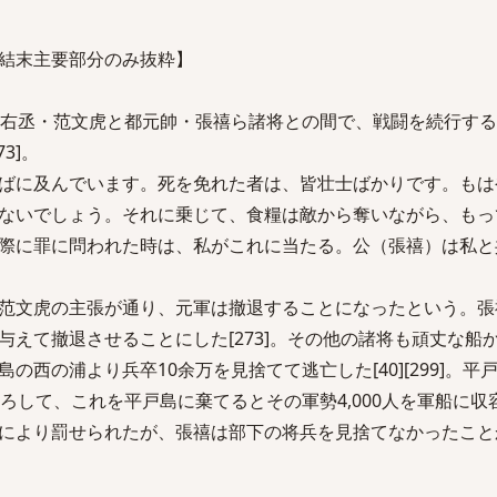
結末主要部分のみ抜粋】
の右丞・范文虎と都元帥・張禧ら諸将との間で、戦闘を続行す
3]。
ばに及んでいます。死を免れた者は、皆壮士ばかりです。もは
ないでしょう。それに乗じて、食糧は敵から奪いながら、もっ
際に罪に問われた時は、私がこれに当たる。公（張禧）は私と
范文虎の主張が通り、元軍は撤退することになったという。張
与えて撤退させることにした[273]。その他の諸将も頑丈な船
の西の浦より兵卒10余万を見捨てて逃亡した[40][299]。平
ろして、これを平戸島に棄てるとその軍勢4,000人を軍船に収
により罰せられたが、張禧は部下の将兵を見捨てなかったこと