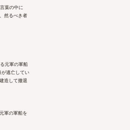
の言葉の中に
、然るべき者
残る元軍の軍船
将が逃亡してい
建造して撤退
元軍の軍船を