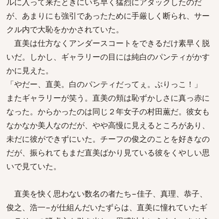
ルに入って来たときにいち早く猛烈にアタックしたのだ
が、あまりにも強引であったために手厳しく断られ、サー
クル内で大恥をかかされていた。
直美は仕方なくアンダースコートをできるだけ素早く脱
いだ。しかし、ギャラリーの目には純白のパンティがかす
かに見えた。
「やだー、直美。白のパンティだってぇ。ぶりっこ！」
またギャラリーが笑う。直美の頬は恥ずかしさに真っ赤に
なった。からかったのは同じ２年女子の村田薫だ。彼女も
なかなか美人なのだが、やや高慢に見えるところがあり、
未だに彼ができずにいた。チーフの俊之のことを好きなの
だが、振られてもまだ直美ばかり見ている彼をくやしい思
いで見ていた。
直美を快く思わない数名の者たち−佳子、真理、恭子、
俊之、浩一−が仕組んだいたずらは、直美に憧れていたギ