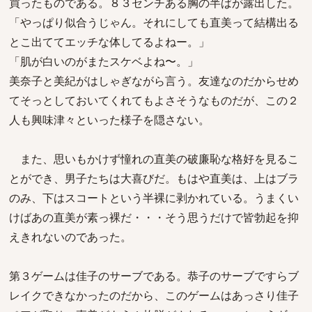
買ったものである。８３センチある胸の半ばが露出した。
「やっぱり似合うじゃん。それにしても直美って結構出る
とこ出ててエッチな体してるよねー。」
「肌が白いのがまたスケベよね〜。」
美奈子と美紀がはしゃぎながら言う。友達なのだからせめ
てそっとしておいてくれてもよさそうなものだが、この２
人も興味津々といった様子を隠さない。
また、思いもかけず憧れの直美の破廉恥な格好を見るこ
とができ、男子たちは大喜びだ。もはや直美は、上はブラ
のみ、下はスコートという半裸に剥かれている。うまくい
けばあの直美が素っ裸だ・・・そう思うだけで皆勃起を抑
えきれないのであった。
第３ゲームは佳子のサーブである。恭子のサーブですらブ
レイクできなかったのだから、このゲームはあっさり佳子