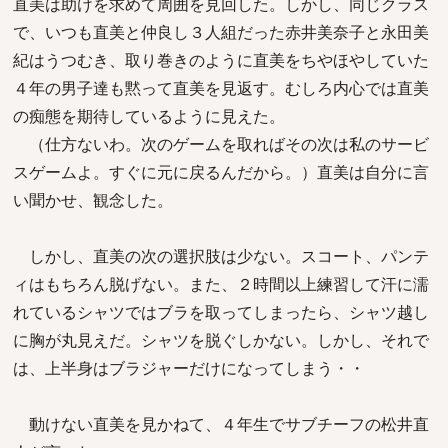
直美は助けを求めて周囲を見回した。しかし、同じクラス
で、いつも直美と仲良し３人組だった赤井美奈子と永田美
紀はうつむき、取り巻きのように直美をちやほやしていた
４年の男子達も黙って直美を見返す。むしろ内心では直美
の痴態を期待しているように見えた。
（仕方ないわ。次のゲームを取ればその次は私のサービ
スゲームよ。すぐに元に戻るんだから。）直美は自分に言
い聞かせ、観念した。
しかし、直美の次の選択肢は少ない。スコート、パンテ
ィはもちろん脱げない。また、２時間以上練習して汗に濡
れているシャツではブラを取ってしまったら、シャツ越し
に胸が丸見えだ。シャツを脱ぐしかない。しかし、それで
は、上半身はブラジャーだけになってしまう・・
動けない直美を見かねて、４年生でサブチーフの松井直