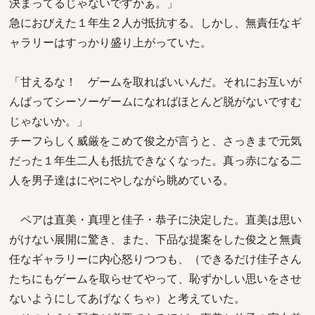
決まってるじゃないですかぁ。」
急におびえた１年生２人が抵抗する。しかし、無責任なギ
ャラリーはすっかり盛り上がっていた。
「甘えるな！ ゲームを取ればいいんだ。それにお互いが
んばってシーソーゲームになればほとんど脱がないですむ
じゃないか。」
チーフらしく威厳をこめて俊之が言うと、さっきまで元気
だった１年生二人も抵抗できなくなった。真っ赤になる二
人を男子達はにやにやしながら眺めている。
ペアは直美・真理と佳子・恭子に決定した。直美は思い
がけない展開に驚き、また、下品な提案をした俊之と無責
任なギャラリーに内心怒りつつも、（できるだけ佳子さん
たちにもゲームを取らせてやって、恥ずかしい思いをさせ
ないようにしてあげなくちゃ）と考えていた。