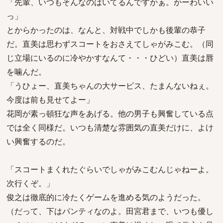
「先輩、いつもそんなのはいてるんですかぁ。かーわいい
っ」
とからかったのは、なんと、対戦中でしかも後輩の恭子
だ。直美は思わずスコートをおさえてしゃがみこむ。（同
じ立場にいるのに冷やかすなんて・・・ひどい）直美は唇
を噛んだ。
「うひょー、直美ちゃんの大サービス、たまんないねぇ。
今度は前も見せてよー」
花岡が素っ頓狂な声をあげる。他の男子も興奮している点
では全く同様だ。いつも清楚な雰囲気の直美だけに、よけ
い興奮するのだ。
「スコートまくれたぐらいでしゃがみこむんじゃねーよ。
次行くぞ。」
俊之は徹底的に冷たくゲームを進める気のようだった。
（だって、下はパンティなのよ。田宮君まで、いつも優し