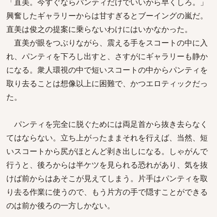
「直美。今すぐならパンティだけでいいから早くしろ。」
興奮したギャラリーからは甘すぎるとブーイングの嵐だ。
直美は俊之の提案に乗らないわけにはいかなかった。
直美が眼をつぶりながら、震える手をスコートの中に入
れ、パンティを下ろし出すと、さすがにギャラリーも静か
になる。衆人環視の中で短いスコートの中からパンティを
取り去ることは想像以上に困難で、かつエロティックだっ
た。
パンティを完全に脱ぐためには両足首から抜き去らなく
てはならない。立ち上がったままそれを行えば、当然、短
いスコートから尻がほとんど剥き出しになる。しゃがんで
行うと、後ろからは半ケツを見られる恐れがあり、気を抜
けば前からはあそこが見えてしまう。片手はパンティを取
り去る作業に使うので、もう片方の手で隠すことができる
のは前か後ろの一方しかない。