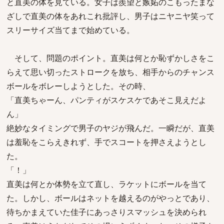
と直美の体を見ている。女子は羨望と嫉妬のこもったまな
ざしで直美の体をあれこれ批評し、男子はニヤニヤ笑って
スリーサイズ当てまで始めている。
そして、問題のポイント。直美は何とか恥ずかしさをこ
らえて思い切ったストロークを放ち、相手からのチャンス
ボールをボレーしようとした。その時、
「直美ちゃーん、パンティがスケスケであそこ見えだよ
ん」
絶妙なタイミングで男子のヤジが飛んだ。一瞬だが、直美
は羞恥をこらえきれず、手でスコートを押さえようとし
た。
「！」
直美は何とか体勢を立て直し、ラケットにボールを当て
た。しかし、ボールはネットを越えるのがやっとであり、
待ちかまえていた佳子にあっさりスマッシュを決められ