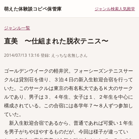
萌えた体験談コピペ保管庫
ジャンル
検索
人気
殿堂
ジャンル一覧
直美 〜仕組まれた脱衣テニス〜
2014/07/13 13:16 登録: えっちな名無しさん
ゴールデンウイークの軽井沢。フォーシーズンテニスサー
クルは貸別荘を借り、３泊４日の新入生歓迎合宿を行って
いた。このサークルは東京の有名私大であるＫ大のサーク
ルであり、男子は３、４年生、女子は１、２年生を中心に
構成されている。この合宿には各学年７〜８人ずつ参加し
ていた。
新入生歓迎合宿であるから、普通であれば可愛い１年生
を男子がちやほやするものだが、今回は様子が違ってい