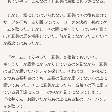
（もういやっ こんなの！）直美は羞恥に真っ赤になる。
しかし、気にしてはいられない。直美はその後も全力で
サーブを打ち、走り回ってはストロークを決め、初めてゲ
ームを取った。しかし、その間にギャラリーはいやと言う
ほど直美の尻を堪能していた。前が見えなかったことだけ
が残念ではあったが。
「ゲーム。よくやった、直美。１枚着てもいいぞ。」
ギャラリーが露骨にがっかりしているのを見ながら、直美
は自分が脱いだパンティを探した。それはコートを挟んで
２つある審判台のうち、主審の俊之が座ってない方の上に
置いてあった。そこに直美が上ったら、当然その下に座っ
ている男子達にスコートの中が丸見えになってしまう。
「松井くん、お願いだからあの上にある私の、パ、パンテ
ィを取って」