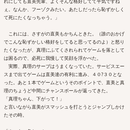
れにしても直美先輩、よくそんな格好してて平気ですね
ぇ。なんか、フーゾクみたい。あたしだったら恥ずかしく
て死にたくなっちゃう。」
これには、さすがの直美もかちんときた。（誰のおかげ
でこんな恥ずかしい格好をしてると思ってるのよ）と怒り
たくなったが、真理にふてくされられてゲームを落として
は困るので、必死に我慢して笑顔を浮かべた。
実際、真理のサーブはうまくなっていた。サービスエー
スまで出てゲームは直美達の有利に進み、４０?３０とな
った。あと１本でゲームというそのポイントで、直美と真
理のちょうど中間にチャンスボールが返ってきた。
「真理ちゃん、下がって！」
と言いながら直美がスマッシュを打とうとジャンプしかけ
たその時。