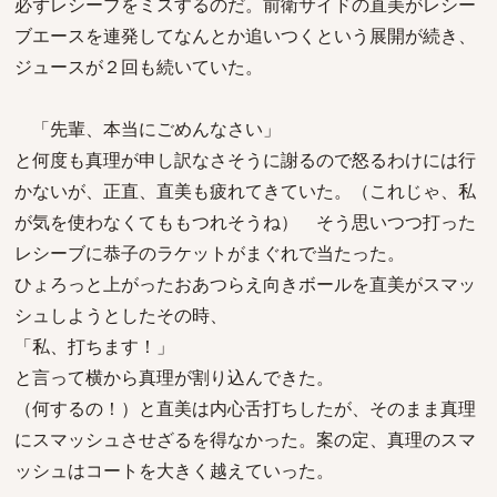
必ずレシーブをミスするのだ。前衛サイドの直美がレシー
ブエースを連発してなんとか追いつくという展開が続き、
ジュースが２回も続いていた。
「先輩、本当にごめんなさい」
と何度も真理が申し訳なさそうに謝るので怒るわけには行
かないが、正直、直美も疲れてきていた。（これじゃ、私
が気を使わなくてももつれそうね） そう思いつつ打った
レシーブに恭子のラケットがまぐれで当たった。
ひょろっと上がったおあつらえ向きボールを直美がスマッ
シュしようとしたその時、
「私、打ちます！」
と言って横から真理が割り込んできた。
（何するの！）と直美は内心舌打ちしたが、そのまま真理
にスマッシュさせざるを得なかった。案の定、真理のスマ
ッシュはコートを大きく越えていった。