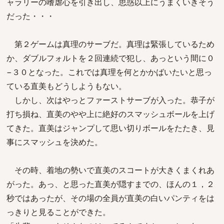
ャラリーの嗜虐心を引き出し、思惑以上にうまくいきそう
だった・・・
第２ゲームは真理のサーブだ。真理は緊張しているため
か、ダブルフォルトを２回連続で犯し、あっという間に０
−３０となった。これでは真理を何とかかばいたいと思っ
ている直美もどうしようもない。
しかし、次はやっとファーストサーブが入った。恭子が
打ち損ね、直美のやや上に絶好のスマッシュボールを上げ
てきた。直美はジャンプして思い切りボールをたたき、見
事にスマッシュを決めた。
その時、着地の勢いで直美のスコートが大きくまくれあ
がった。あっ、と思った直美が隠すまでの、ほんの１，２
秒ではあったが、その場の全員が直美の白いパンティをは
っきりと見ることができた。