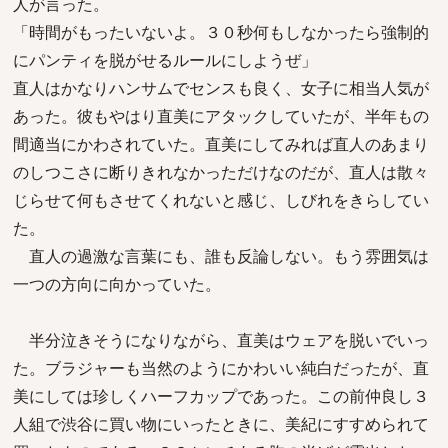
人が言った。
「時間がもったいないよ。３０秒何もしなかったら強制的
にパンティを脱がせるルールにしようぜ」
直人はかなりハンサムでセンスも良く、女子に相当人気が
あった。彼もやはり直美にアタックしていたが、半年もの
間適当にかわされていた。直美にしてみれば直人のあまり
のしつこさに断りきれなかっただけなのだが、直人は散々
じらせて何もさせてくれないと感じ、しびれをきらしてい
た。
直人の過激な言葉にも、誰も反論しない。もう雰囲気は
一つの方向に向かっていた。
半分泣きそうになりながら、直美はウェアを脱いでいっ
た。ブラジャーも当然のようにかわいい純白だったが、直
美にしては珍しくハーフカップであった。この前仲良し３
人組で渋谷に買い物にいったときに、美紀にすすめられて