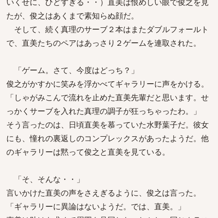
いくせに、ひどすぎる・・）直美は恨めしい眼で俊之を見
たが、俊之はあくまで素知らぬ顔だ。
そして、続く真理のサーブ２本はまたダブルフォールト
で、直美たちのペアはあっさり２ゲームを連取された。
「ゲーム。さて、今度はどっち？」
俊之がかすかに笑みを浮かべてギャラリーに声をかける。
「しゃがみこんで流れを止めた直美先輩だと思います。せ
っかくサーブを入れた真理の調子が狂っちゃったわ。」
そう言ったのは、日頃直美を慕っていた水野葉子だ。彼女
にも、憧れの裏返しのコンプレックスがあったようだ。他
のギャラリーは黙って俊之と直美を見ている。
「そ、そんな・・」
言いかけた直美の声をさえぎるように、俊之は言った。
「ギャラリーに異論はないようだ。では、直美。」