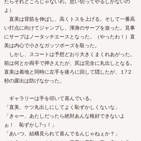
たらそれどころじゃないわ。思い切ってやるしかないの
よ）
直美は背筋を伸ばし、高くトスを上げる。そして一番高
い打点に向けてジャンプし、渾身のサーブを放った。見事
にサーブはノータッチエースとなった。（やったわ！）直
美は内心で小さなガッツポーズを取った。
しかし、スコートは予想どおり大きくまくれあがった。
前は何とか両手で押さえたが、尻は完全に丸出しとなる。
直美は着地と同時に左手を後ろに回して隠したが、１?２
秒の露出は防げなかった。
ギャラリーは手を叩いて喜んでいる。
「直美、ケツ丸出しにしてよく恥ずかしくないな」
「きゃー、あたしだったら絶対あんな格好できないよ
ぉ！ 恥ずかし?っ！」
「あいつ、結構見られて喜んでるんじゃねぇか？」