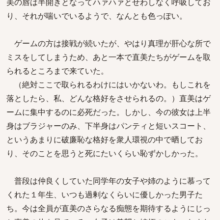
美の唇は半開きとなってハァハァとせわしなく呼吸してお
り、それが喘いでいるようで、なんとも色っぽい。
ゲームの方は接戦が続いたが、やはり真理が肝心な所で
ミスをしてしまうため、あと一本で直美たちがゲームを取
られるところまで来ていた。
（絶対ここで取られるわけにはいかないわ。もしこれを
落としたら、私、どんな格好をさせられるの。）直美はゲ
ームに集中するのに必死だった。しかし、今の彼女は上半
身はブラジャーのみ、下半身はパンティと短いスコート、
というあまりに破廉恥な格好を衆人環視の中で晒してお
り、そのことを思うと死にたいくらい恥ずかしかった。
普段は仲良くしていた同学年の女子や姉のように慕って
くれた１年生、いつも過剰なくらいに優しかった男子た
ち。今は全員が直美のさらなる痴態を期待するようにじっ