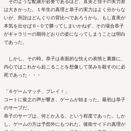
そのような配慮が必要であるほど、直美と佳子の実力差
は大きかった。１年生の真理と恭子の実力はよく分からな
いが、所詮はどんぐりの背比べであろうから、もし直美が
本気を出せば６−０で勝ってしまいかねず、その場合恭子
がギャラリーの期待どおりの姿になってしまうことは明白
であった。
しかし、その時。恭子は表面的な怯えの表情と裏腹に、
内心ではこれから起こることを想像して笑みを殺すのに必
死であった・・・
「６ゲームマッチ、プレイ！」
コートに俊之の声が響き、ゲームが始まった。最初は恭子
のサーブだ。
恭子のサーブは、何とか入る、という程度であった。しか
し、ゲームの方は予想外にもつれた。後衛サイドの真理が