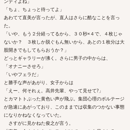
ンティよね」
「ちょ、ちょっと待ってよ」
あわてて直美が言ったが、直人はさらに酷なことを言っ
た。
「いや、もう２分経ってるから、３０秒×４で、４枚じゃ
ないか？ ３枚しか脱ぐもん無いから、あとの１枚分は大
股開きでもしてもらおうか？」
どっとギャラリーが沸く。さらに男子の中からは、
「オナニーさせろ」
「いやフェラだ」
と勝手な声があがり、女子からは
「えー、何それぇ。高井先輩、やって見せて?」
とカマトトぶった黄色い声が飛ぶ。集団心理のボルテージ
が急速にあがっており、このままでは収集のつかない事態
になりかねなくなっていた。
さすがに見かねた俊之が言う。