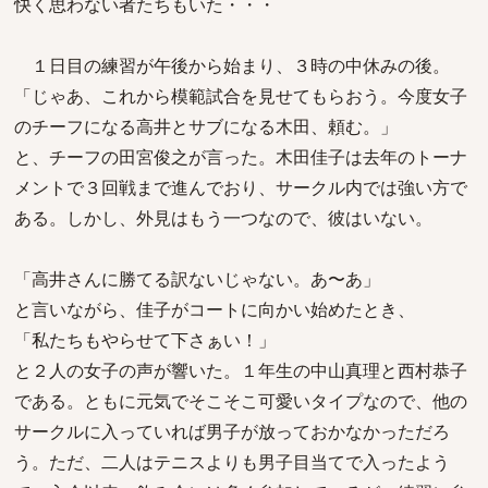
快く思わない者たちもいた・・・
１日目の練習が午後から始まり、３時の中休みの後。
「じゃあ、これから模範試合を見せてもらおう。今度女子
のチーフになる高井とサブになる木田、頼む。」
と、チーフの田宮俊之が言った。木田佳子は去年のトーナ
メントで３回戦まで進んでおり、サークル内では強い方で
ある。しかし、外見はもう一つなので、彼はいない。
「高井さんに勝てる訳ないじゃない。あ〜あ」
と言いながら、佳子がコートに向かい始めたとき、
「私たちもやらせて下さぁい！」
と２人の女子の声が響いた。１年生の中山真理と西村恭子
である。ともに元気でそこそこ可愛いタイプなので、他の
サークルに入っていれば男子が放っておかなかっただろ
う。ただ、二人はテニスよりも男子目当てで入ったよう