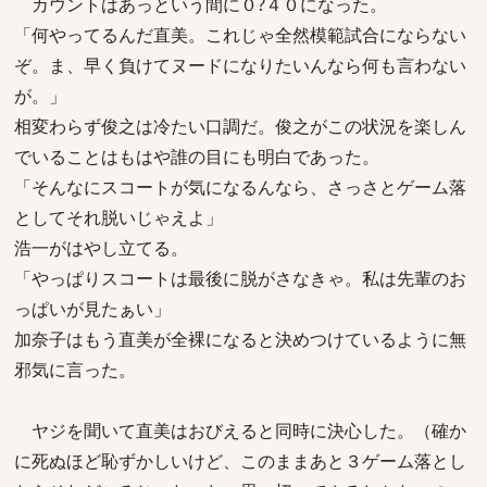
カウントはあっという間に０?４０になった。
「何やってるんだ直美。これじゃ全然模範試合にならない
ぞ。ま、早く負けてヌードになりたいんなら何も言わない
が。」
相変わらず俊之は冷たい口調だ。俊之がこの状況を楽しん
でいることはもはや誰の目にも明白であった。
「そんなにスコートが気になるんなら、さっさとゲーム落
としてそれ脱いじゃえよ」
浩一がはやし立てる。
「やっぱりスコートは最後に脱がさなきゃ。私は先輩のお
っぱいが見たぁい」
加奈子はもう直美が全裸になると決めつけているように無
邪気に言った。
ヤジを聞いて直美はおびえると同時に決心した。（確か
に死ぬほど恥ずかしいけど、このままあと３ゲーム落とし