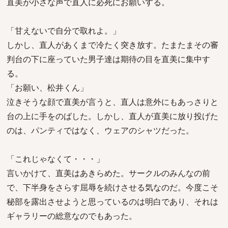
直美が小さな声で直人に必死にお願いする。
「甘えないで自分で取れよ。」
しかし、直人があくまで冷たく突き放す。たまたまその審
判台の下に座っていた男子達は期待の目を直美に集中す
る。
「お願い、松井くん」
泣きそうな顔で直美が言うと、直人は意外にもあっさりと
台の上に手をのばした。しかし、直人が直美に放り投げた
のは、パンティではなく、ウェアのシャツだった。
「これじゃなくて・・・」
言いかけて、直美はあきらめた。サークルのみんなの前
で、下半身をさらす屈辱を続けさせる気なのだ。今度こそ
秘部を露出させようと思っているのは明白であり、それは
ギャラリーの総意なのでもあった。