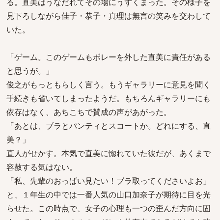
る。直美はうなだれてその場にうずくまった。その様子を
見下ろしながら佳子・恭子・真理は無言の笑みを交わして
いた。
「ゲーム。このゲームもボレーを外した直美に責任がある
と思うが。」
俊之がもっともらしく言う。もうギャラリーに意見を聞く
手続きも省いてしまったようだ。もちろんギャラリーにも
依存はなく、あちこちで賛成の声があがった。
「あとは、ブラとパンティとスコートか。どれにする、直
美？」
直人がせかす。本気で直美に惚れていた彼だが、あくまで
容赦する気はない。
「私、先輩のおっぱい見たい！ブラ取ってくださいよお」
と、１年生の中では一番人気の山口加奈子が期待に目を光
らせた。この時点で、女子の心理も一つの歪んだ方向に固