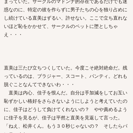
まっていた。サークルのマドンナ的存在であるだけでも迷
惑なのに、特定の彼を作らずに男子たちの心を独り占めに
し続けている直美はずるい、許せない。ここで立ち直れな
いほど恥をかかせて、サークルのペットに堕としちゃ
え・・・
直美は三たび立ちつくしていた。今度こそ絶対絶命だ。残
っているのは、ブラジャー、スコート、パンティ。どれも
脱ぐことなんてできないわ・・・
直美は内心、佳子を恨んだ。自分は手加減をしてお互い
恥ずかしい格好をさらさないようにしようと考えていたの
に、佳子はどうして負けてくれないの？ やや責めるよう
に佳子を見るが、佳子は平然と直美を見返して言った。
「ねえ、松井くん。もう３０秒じゃないの？ そしたらパ