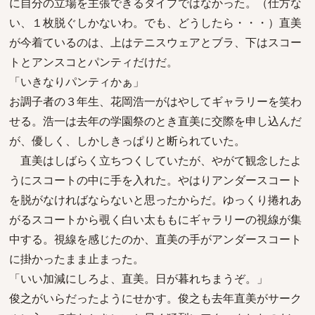
に自分の立場を主張できるタイプではなかった。（仕方な
い、１枚脱ぐしかないわ。でも、どうしたら・・・）直美
が今着ているのは、上はテニスウェアとブラ、下はスコー
トとアンスコとパンティだけだ。
「いきなりパンティかぁ」
お調子者の３年生、花岡浩一がはやしてギャラリーを笑わ
せる。浩一は去年の学園祭のとき直美に交際を申し込んだ
が、優しく、しかしきっぱりと断られていた。
直美はしばらく立ちつくしていたが、やがて観念したよ
うにスコートの中に手を入れた。やはりアンダースコート
を脱がなければならないと思ったからだ。ゆっくり捲れあ
がるスコートから覗く白い太ももにギャラリーの視線が集
中する。視線を感じたのか、直美の手がアンダースコート
に掛かったまま止まった。
「いい加減にしろよ、直美。日が暮れちまうぞ。」
俊之がいらだったようにせかす。俊之も去年直美がサーク