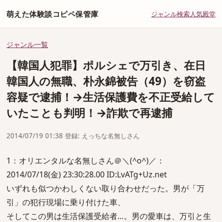
萌えた体験談コピペ保管庫
ジャンル
検索
人気
殿堂
ジャンル一覧
【韓国人犯罪】ポルシェで万引き、在日
韓国人の無職、朴永錦被告（49）を窃盗
容疑で逮捕！→生活保護費を不正受給して
いたことも判明！→詐欺で再逮捕
2014/07/19 01:38 登録: えっちな名無しさん
1：オリエンタルな名無しさん＠＼(^o^)／：
2014/07/18(金) 23:30:28.00 ID:LvATg+Uz.net
いずれも似つかわしくない取り合わせだった。男が「万
引」の犯行現場に乗り付けた車、
そしてこの男は生活保護受給者…。男の愛車は、万引と生