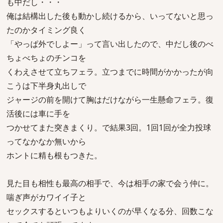
も中だし・・・
俺は結構出した後も動かし続けるから、いってないと思っ
たのかタイミング良く
「やっぱ外でしよー」って言い出したので、中だし後のべ
ちょべちょのチンコを
くわえさせて立ちフェラ。立つまでに時間がかかったが向
こうは下半身丸出しで
ジャージの前を開けて胸はだけながら一生懸命フェラ。復
活後には車に手を
つかせてまた突きまくり。で結果3回。1回1回が全力投球
ってなかなか無いから
ホントに精も根もつきた。
見た目も相性も最高の相手で、今は相手の家で会う仲に。
喘ぎ声がカワイイ子と
セックスするといつもよりいくのが早くなる分、回数こな