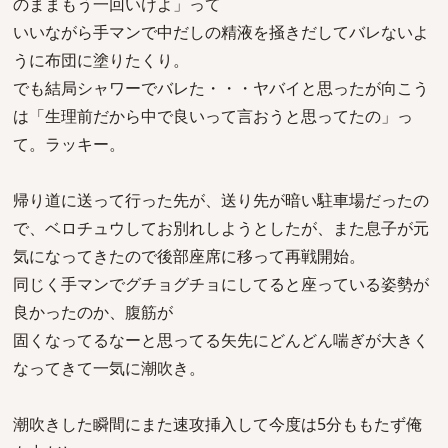
のままもう一回いけよ」って
いいながら手マンで中だしの精液を掻きだしてバレないよ
うに布団に塗りたくり。
でも結局シャワーでバレた・・・ヤバイと思ったが向こう
は「生理前だから中で良いって言おうと思ってたの」っ
て。ラッキー。
帰り道に送って行った先が、送り先が暗い駐車場だったの
で、ベロチュウしてお別れしようとしたが、また息子が元
気になってきたので後部座席に移って再戦開始。
同じく手マンでグチョグチョにしてると座っている姿勢が
良かったのか、腹筋が
固くなってるなーと思ってる矢先にどんどん喘ぎが大きく
なってきて一気に潮吹き。
潮吹きした瞬間にまた速攻挿入して今度は5分ももたず俺