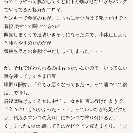
ってこうやって脱がしてくと靴下が脱がせないからバック
でやってると格好がエロイ。
ヤンキーで金髪の女が、こっちにケツ向けて靴下だけで下
着投げ捨てて喘いでるのに
興奮しまくりで速攻いきそうになったので、小休止しよう
と腰をやすめたのだが
気持ち良さの余韻で中だししてしまった・・・
が、それで終わられるのはもったいないので、いってない
事を装ってすぐさま再度
腰振り開始。「立ちが悪くなってきた〜」って嘘ついて復
活まで待ち、
最後は喘ぎまくる女に中だし。女も同時に行けたようで。
「久々にいくのかぶった・・・」っていいながら足ビクビ
ク。精液をマンコの入り口にチンコで塗り付けると、
くすぐったいのか感じてるのかビクビク震えまくり。「そ