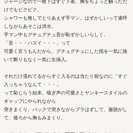
ジャージなので一枚下はすぐ下着。胸をちょっと触っただ
けでもビクビク。
シャワーも無しでとりあえず手マン。はずかしいって連呼
しながらあそこは洪水。
手マン中もグチュグチュ音が恥ずかしいらしく、
「音・・・ハズイ・・・」って
可愛く言うもんだから、グチュグチュにした指を一気に抜
いて断りもなく一気に生挿入。
それだけ濡れてるからすぐ入るのは当たり前なのに「すぐ
入っちゃうなんて・・・」
って恥じらう始末。喘ぎ声の可愛さとヤンキースタイルの
ギャップにやられながら
突きまくり。バックで突きながらブラはずして、服脱がし
て、後ろから胸もみまくり。