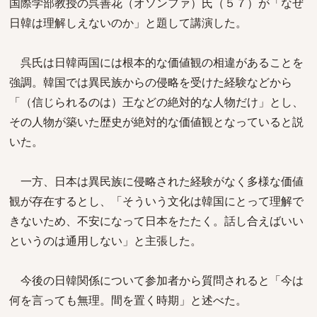
国際学部教授の呉善花（オソンファ）氏（５７）が「なぜ
日韓は理解しえないのか」と題して講演した。
呉氏は日韓両国には根本的な価値観の相違があることを
強調。韓国では異民族からの侵略を受けた経験などから
「（信じられるのは）王などの絶対的な人物だけ」とし、
その人物が築いた歴史が絶対的な価値観となっていると説
いた。
一方、日本は異民族に侵略された経験がなく多様な価値
観が存在するとし、「そういう文化は韓国にとって理解で
きないため、不安になって日本をたたく。話し合えばいい
というのは通用しない」と主張した。
今後の日韓関係について参加者から質問されると「今は
何を言っても無理。間を置く時期」と述べた。