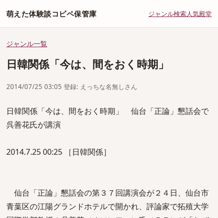
萌えた体験談コピペ保管庫
ジャンル
検索
人気
殿堂
ジャンル一覧
日韓関係「今は、間をおく時期」
2014/07/25 03:05 登録: えっちな名無しさん
日韓関係「今は、間をおく時期」 仙台「正論」懇話会で
呉善花氏が講演
2014.7.25 00:25 ［日韓関係］
仙台「正論」懇話会の第３７回講演会が２４日、仙台市
青葉区の江陽グランドホテルで開かれ、評論家で拓殖大学