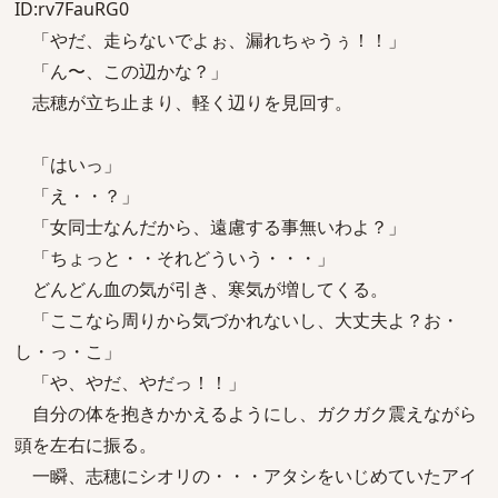
ID:rv7FauRG0
「やだ、走らないでよぉ、漏れちゃうぅ！！」
「ん〜、この辺かな？」
志穂が立ち止まり、軽く辺りを見回す。
「はいっ」
「え・・？」
「女同士なんだから、遠慮する事無いわよ？」
「ちょっと・・それどういう・・・」
どんどん血の気が引き、寒気が増してくる。
「ここなら周りから気づかれないし、大丈夫よ？お・
し・っ・こ」
「や、やだ、やだっ！！」
自分の体を抱きかかえるようにし、ガクガク震えながら
頭を左右に振る。
一瞬、志穂にシオリの・・・アタシをいじめていたアイ