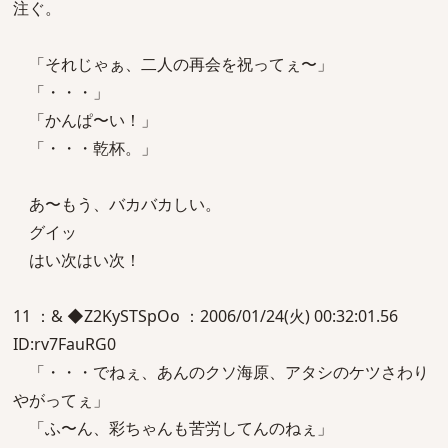
注ぐ。
「それじゃぁ、二人の再会を祝ってぇ〜」
「・・・」
「かんぱ〜い！」
「・・・乾杯。」
あ〜もう、バカバカしい。
グイッ
はい次はい次！
11 ：& ◆Z2KySTSpOo ：2006/01/24(火) 00:32:01.56
ID:rv7FauRG0
「・・・でねぇ、あんのクソ海原、アタシのケツさわり
やがってぇ」
「ふ〜ん、彩ちゃんも苦労してんのねぇ」