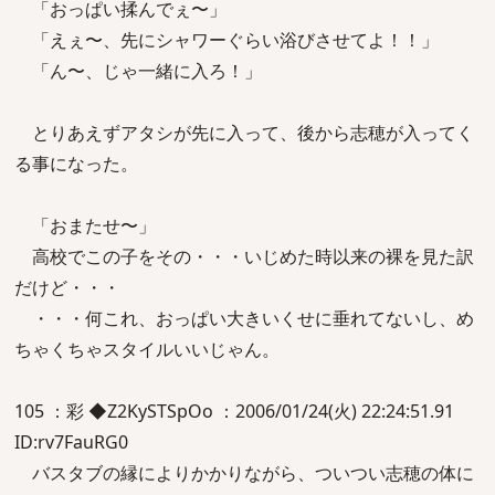
「おっぱい揉んでぇ〜」
「えぇ〜、先にシャワーぐらい浴びさせてよ！！」
「ん〜、じゃ一緒に入ろ！」
とりあえずアタシが先に入って、後から志穂が入ってく
る事になった。
「おまたせ〜」
高校でこの子をその・・・いじめた時以来の裸を見た訳
だけど・・・
・・・何これ、おっぱい大きいくせに垂れてないし、め
ちゃくちゃスタイルいいじゃん。
105 ：彩 ◆Z2KySTSpOo ：2006/01/24(火) 22:24:51.91
ID:rv7FauRG0
バスタブの縁によりかかりながら、ついつい志穂の体に