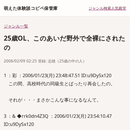
萌えた体験談コピペ保管庫
ジャンル
検索
人気
殿堂
ジャンル一覧
25歳OL、このあいだ野外で全裸にされた
の
2006/02/09 02:25 登録: 志穂（25歳の中の人）
1 ：彩 ：2006/01/23(月) 23:48:47.51 ID:u9DySx120
この間、高校時代の同級生とばったり再会したの。
それが・・・まさかこんな事になるなんて。
3 ：& ◆rrk0dn4Z3Q ：2006/01/23(月) 23:54:10.47
ID:u9DySx120