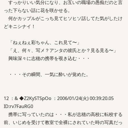
すっかりいい気分になり、お互いの職場の愚痴だのと言
った下らない話に花を咲かせる。
何かカップルがこっち見てヒソヒソ話してた気がしたけ
どキニシナイ！
「ねぇねぇ彩ちゃん、これ見て〜」
「え、何々、写メ？アンタの彼氏とか？見る見る〜」
興味深々に志穂の携帯を覗き込む・・・
・・・その瞬間、一気に酔いが覚めた。
12 ：& ◆Z2KySTSpOo ：2006/01/24(火) 00:39:20.05
ID:rv7FauRG0
携帯に写っていたのは・・・私が志穂の高校に転校する
前、いじめを受けて教室で全裸にされていた時の写真だっ