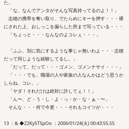
た。
「な、なんでアンタがそんな写真持ってるのよ！！」
志穂の携帯を奪い取り、でたらめにキーを押す・・・裸
にされた上、おしっこを漏らした所まで写っている・・・
「ちょっと・・・なんなのよコレぇ・・・」
「ふふ、別に気にするような事じゃ無いわよ・・・志穂
だって同じような経験してるし。」
「だって、だって・・・ゴメン、ゴメンナサイ・・・」
「・・・でも、職場の人や家族の人なんかはどう思うか
しらね、コレ。」
「ヤダ！それだけは絶対に許してぇ！！」
「ん〜、ど・う・し・よ・っ・か・な・ぁ・〜」
そんな・・・何で今更・・・それもコイツが・・・
13 ：& ◆Z2KySTSpOo ：2006/01/24(火) 00:43:55.55