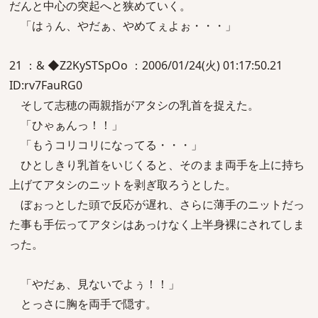
だんと中心の突起へと狭めていく。
「はぅん、やだぁ、やめてぇよぉ・・・」
21 ：& ◆Z2KySTSpOo ：2006/01/24(火) 01:17:50.21
ID:rv7FauRG0
そして志穂の両親指がアタシの乳首を捉えた。
「ひゃぁんっ！！」
「もうコリコリになってる・・・」
ひとしきり乳首をいじくると、そのまま両手を上に持ち
上げてアタシのニットを剥ぎ取ろうとした。
ぼぉっとした頭で反応が遅れ、さらに薄手のニットだっ
た事も手伝ってアタシはあっけなく上半身裸にされてしま
った。
「やだぁ、見ないでよぅ！！」
とっさに胸を両手で隠す。