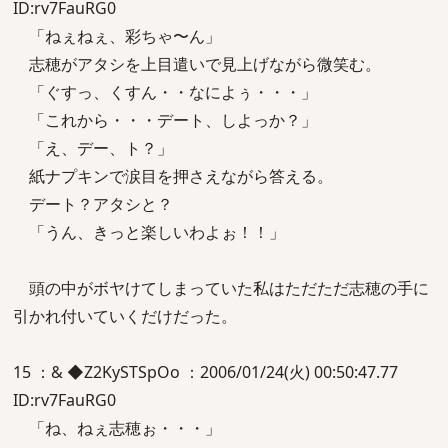
ID:rv7FauRG0
「ねぇねぇ、彩ちゃ〜ん」
志穂がアタシを上目遣いで見上げながら微笑む。
「ぐすっ、くすん・・なによぅ・・・」
「これから・・・デート、しよっか？」
「え、デー、ト？」
紙ナプキンで涙目を押さえながら答える。
デート？アタシと？
「うん、きっと楽しいわよぉ！！」
頭の中がボヤけてしまっていた私はただただ志穂の手に
引かれ付いていくだけだった。
15 ：& ◆Z2KySTSpOo ：2006/01/24(火) 00:50:47.77
ID:rv7FauRG0
「ね、ねぇ志穂ぉ・・・」