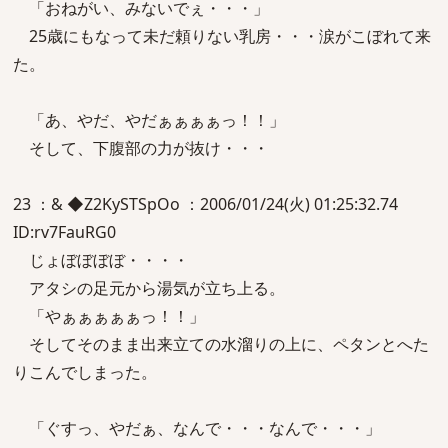
「おねがい、みないでぇ・・・」
25歳にもなって未だ頼りない乳房・・・涙がこぼれて来
た。
「あ、やだ、やだぁぁぁぁっ！！」
そして、下腹部の力が抜け・・・
23 ：& ◆Z2KySTSpOo ：2006/01/24(火) 01:25:32.74
ID:rv7FauRG0
じょぼぼぼぼ・・・・
アタシの足元から湯気が立ち上る。
「やぁぁぁぁぁっ！！」
そしてそのまま出来立ての水溜りの上に、ペタンとへた
りこんでしまった。
「ぐすっ、やだぁ、なんで・・・なんで・・・」