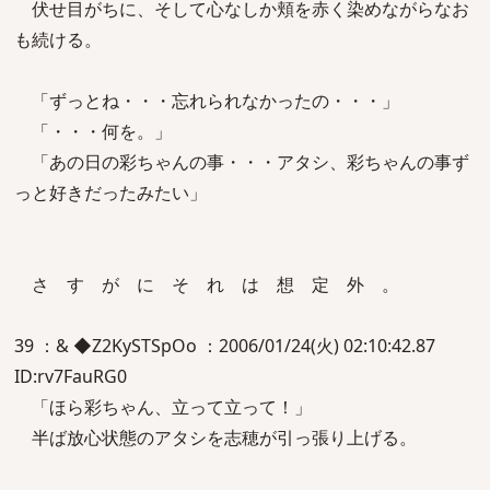
伏せ目がちに、そして心なしか頬を赤く染めながらなお
も続ける。
「ずっとね・・・忘れられなかったの・・・」
「・・・何を。」
「あの日の彩ちゃんの事・・・アタシ、彩ちゃんの事ず
っと好きだったみたい」
さ す が に そ れ は 想 定 外 。
39 ：& ◆Z2KySTSpOo ：2006/01/24(火) 02:10:42.87
ID:rv7FauRG0
「ほら彩ちゃん、立って立って！」
半ば放心状態のアタシを志穂が引っ張り上げる。