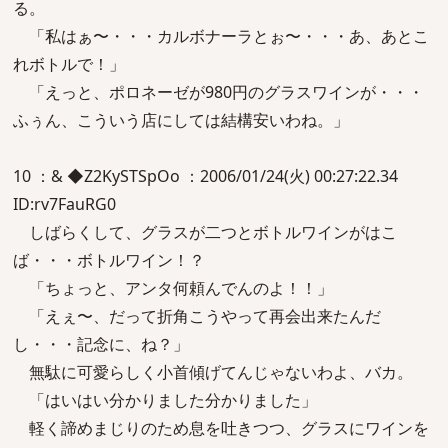
る。
「私はぁ〜・・・カルボナーラとぉ〜・・・あ、あとこ
れボトルで！」
「えっと、ポロネーゼが980円のグラスワインが・・・
ふぅん、こういう店にしては結構安いわね。」
10 ：& ◆Z2KySTSpOo ：2006/01/24(火) 00:27:22.34
ID:rv7FauRG0
しばらくして、グラスが二つとボトルワインがはこ
ば・・・ボトルワイン！？
「ちょっと、アンタ何頼んでんのよ！！」
「えぇ〜、だって折角こうやって再会出来たんだ
し・・・記念に、ね？」
無駄に可愛らしく小首傾げてんじゃないわよ、バカ。
「はいはい分かりました分かりました」
軽く諦めまじりのため息を吐きつつ、グラスにワインを