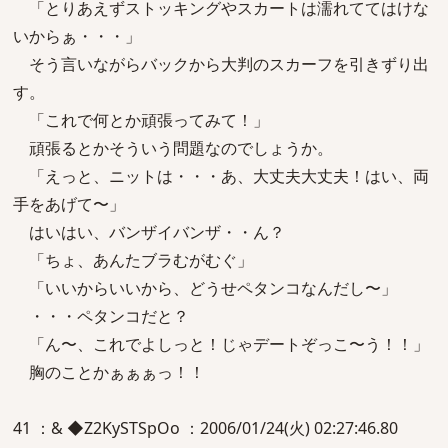
「とりあえずストッキングやスカートは濡れててはけな
いからぁ・・・」
そう言いながらバックから大判のスカーフを引きずり出
す。
「これで何とか頑張ってみて！」
頑張るとかそういう問題なのでしょうか。
「えっと、ニットは・・・あ、大丈夫大丈夫！はい、両
手をあげて〜」
はいはい、バンザイバンザ・・ん？
「ちょ、あんたブラむがむぐ」
「いいからいいから、どうせペタンコなんだし〜」
・・・ペタンコだと？
「ん〜、これでよしっと！じゃデートぞっこ〜う！！」
胸のことかぁぁぁっ！！
41 ：& ◆Z2KySTSpOo ：2006/01/24(火) 02:27:46.80