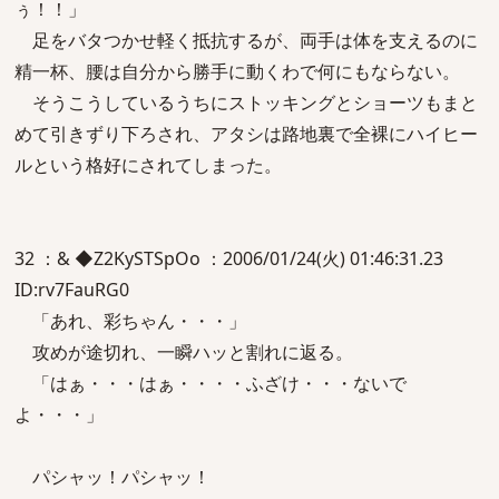
ぅ！！」
足をバタつかせ軽く抵抗するが、両手は体を支えるのに
精一杯、腰は自分から勝手に動くわで何にもならない。
そうこうしているうちにストッキングとショーツもまと
めて引きずり下ろされ、アタシは路地裏で全裸にハイヒー
ルという格好にされてしまった。
32 ：& ◆Z2KySTSpOo ：2006/01/24(火) 01:46:31.23
ID:rv7FauRG0
「あれ、彩ちゃん・・・」
攻めが途切れ、一瞬ハッと割れに返る。
「はぁ・・・はぁ・・・・ふざけ・・・ないで
よ・・・」
パシャッ！パシャッ！