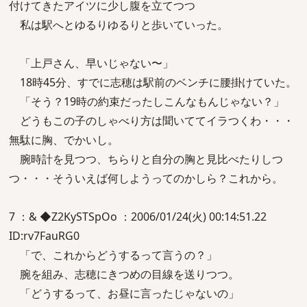
付けてきたアイツに少し腹を立てつつ
私は駅へとゆるりゆるりと歩いていった。
「上戸さん、早いじゃない〜」
18時45分、すでに志穂は駅前のベンチに腰掛けていた。
「そう？19時の約束だったしこんなもんじゃない？」
どうもこの子のしゃべり方は聞いててイラつくわ・・・
無駄に胸、でかいし。
腕時計を見つつ、ちらりと自分の胸と見比べたりしつ
つ・・・そういえば何しようってのかしら？これから。
7 ：& ◆Z2KySTSpOo ：2006/01/24(火) 00:14:51.22
ID:rv7FauRG0
「で、これからどうするって言うの？」
腕を組み、志穂にきつめの目線を送りつつ。
「どうするって、お昼に言ったじゃないの」