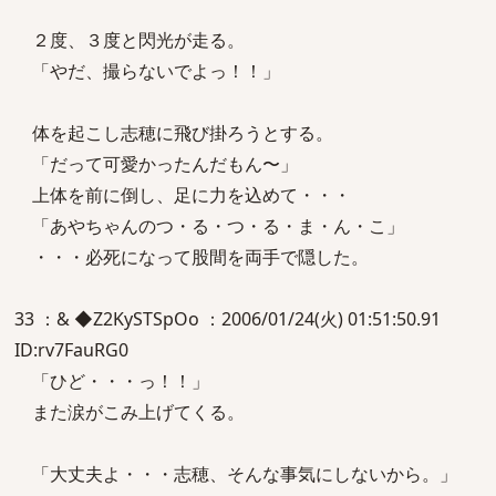
２度、３度と閃光が走る。
「やだ、撮らないでよっ！！」
体を起こし志穂に飛び掛ろうとする。
「だって可愛かったんだもん〜」
上体を前に倒し、足に力を込めて・・・
「あやちゃんのつ・る・つ・る・ま・ん・こ」
・・・必死になって股間を両手で隠した。
33 ：& ◆Z2KySTSpOo ：2006/01/24(火) 01:51:50.91
ID:rv7FauRG0
「ひど・・・っ！！」
また涙がこみ上げてくる。
「大丈夫よ・・・志穂、そんな事気にしないから。」