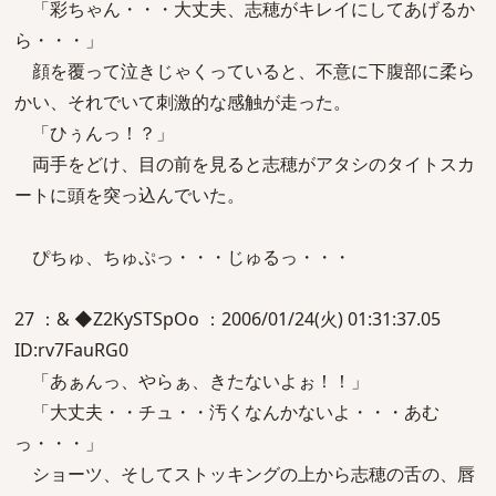
「彩ちゃん・・・大丈夫、志穂がキレイにしてあげるか
ら・・・」
顔を覆って泣きじゃくっていると、不意に下腹部に柔ら
かい、それでいて刺激的な感触が走った。
「ひぅんっ！？」
両手をどけ、目の前を見ると志穂がアタシのタイトスカ
ートに頭を突っ込んでいた。
ぴちゅ、ちゅぷっ・・・じゅるっ・・・
27 ：& ◆Z2KySTSpOo ：2006/01/24(火) 01:31:37.05
ID:rv7FauRG0
「あぁんっ、やらぁ、きたないよぉ！！」
「大丈夫・・チュ・・汚くなんかないよ・・・あむ
っ・・・」
ショーツ、そしてストッキングの上から志穂の舌の、唇