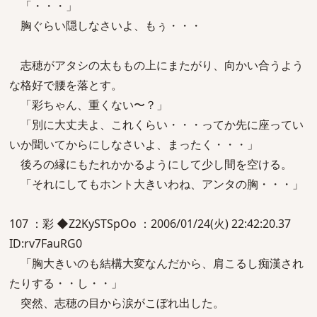
「・・・」
胸ぐらい隠しなさいよ、もぅ・・・
志穂がアタシの太ももの上にまたがり、向かい合うよう
な格好で腰を落とす。
「彩ちゃん、重くない〜？」
「別に大丈夫よ、これくらい・・・ってか先に座ってい
いか聞いてからにしなさいよ、まったく・・・」
後ろの縁にもたれかかるようにして少し間を空ける。
「それにしてもホント大きいわね、アンタの胸・・・」
107 ：彩 ◆Z2KySTSpOo ：2006/01/24(火) 22:42:20.37
ID:rv7FauRG0
「胸大きいのも結構大変なんだから、肩こるし痴漢され
たりする・・し・・」
突然、志穂の目から涙がこぼれ出した。