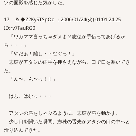
ツの面影を感じた気がした。
17 ：& ◆Z2KySTSpOo ：2006/01/24(火) 01:01:24.25
ID:rv7FauRG0
「ワガママ言っちゃダメよ？志穂が手伝ってあげるか
ら・・・」
「やだぁ！離し・・むぐっ！」
志穂がアタシの両手を押さえながら、口で口を塞いでき
た。
「ん〜、ん〜っ！！」
はむ、はむっ・・・
アタシの唇をしゃぶるように、志穂が唇を動かす。
少し口を開いた瞬間、志穂の舌先がアタシの口の中へと
滑り込んできた。