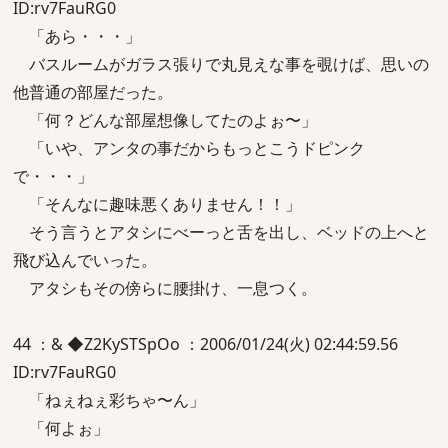
ID:rv7FauRG0
「あら・・・」
バスルームがガラス張りで丸見えな事を覗けば、思いの
他普通の部屋だった。
「何？どんな部屋想像してたのよぉ〜」
「いや、アンタの事だからもっとこうドピンク
で・・・」
「そんなに趣味悪くありません！！」
そう言うとアタシにべーっと舌を出し、ベッドの上へと
飛び込んでいった。
アタシもその傍らに腰掛け、一息つく。
44 ：& ◆Z2KySTSpOo ：2006/01/24(火) 02:44:59.56
ID:rv7FauRG0
「ねぇねぇ彩ちゃ〜ん」
「何よぉ」