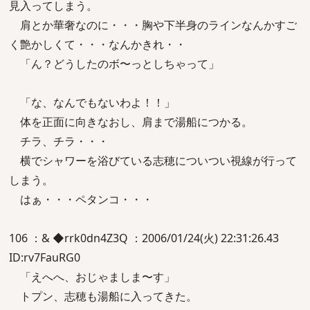
見入ってしまう。
肩とか華奢なのに・・・胸や下半身のラインなんかすご
く艶かしくて・・・なんかきれ・・
「ん？どうしたのボ〜っとしちゃって」
「な、なんでもないわよ！！」
体を正面に向きなおし、肩まで湯船につかる。
チラ、チラ・・・
横でシャワーを浴びている志穂についつい視線が行って
しまう。
はぁ・・・ペタンコ・・・
106 ：& ◆rrk0dn4Z3Q ：2006/01/24(火) 22:31:26.43
ID:rv7FauRG0
「えへへ、おじゃましま〜す」
トプン、志穂も湯船に入ってきた。