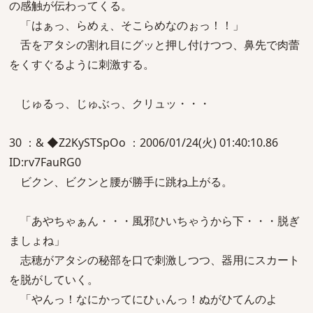
の感触が伝わってくる。
「はぁっ、らめぇ、そこらめなのぉっ！！」
舌をアタシの割れ目にグッと押し付けつつ、鼻先で肉蕾
をくすぐるように刺激する。
じゅるっ、じゅぶっ、クリュッ・・・
30 ：& ◆Z2KySTSpOo ：2006/01/24(火) 01:40:10.86
ID:rv7FauRG0
ビクン、ビクンと腰が勝手に跳ね上がる。
「あやちゃぁん・・・風邪ひいちゃうから下・・・脱ぎ
ましょね」
志穂がアタシの秘部を口で刺激しつつ、器用にスカート
を脱がしていく。
「やんっ！なにかってにひぃんっ！ぬがひてんのよ