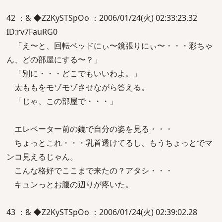
42 ：& ◆Z2KySTSpOo ：2006/01/24(火) 02:33:23.32
ID:rv7FauRG0
「え〜と、回転ベッドにぃ〜鏡張りにぃ〜・・・彩ちゃ
ん、どの部屋にする〜？」
「別に・・・どこでもいいわよ。」
太ももをモゾモゾさせながら答える。
「じゃ、この部屋で・・・」
エレベーター前の鏡で自分の姿を見る・・・
ちょっとこれ・・・乳首透けてるし、もうちょっとでマ
ンコ見えるじゃん。
こんな格好でここまで来たの？アタシ・・・
キュンっとお腹の辺りが疼いた。
43 ：& ◆Z2KySTSpOo ：2006/01/24(火) 02:39:02.28