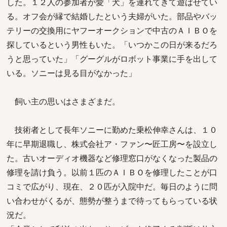
した。１２人の参加者が愛「犬」を連れてきて遊ばせてい
る。オフ会が縁で結婚したという夫婦がいた。部品やバッ
テリーの交換用にヤフーオークションで中古のＡＩＢＯを
探しているという男性もいた。「いつかこの日が来るだろ
うと思っていた」「グーグルがロボット事業に手を出して
いる。ソニーは見る目がなかった」
飼い主の思いはさまざまだ。
技術者として長年ソニーに勤めた乗松伸幸さんは、１０
年に早期退職し、株式会社ア・ファン〜匠工房〜を設立し
た。古いオーディオ機器など修理窓口がなくなった製品の
修理を請け負う。以前１匹のＡＩＢＯを修理したことが口
コミで広がり、現在、２０匹が入院中だ。毎日のように問
い合わせがくるが、態勢が整うまで待ってもらっている状
況だ。