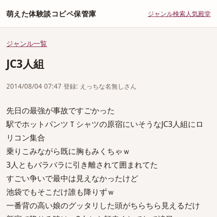
萌えた体験談コピペ保管庫
ジャンル
検索
人気
殿堂
ジャンル一覧
JC3人組
2014/08/04 07:47 登録: えっちな名無しさん
先日の最強が事故ですごかった
駅でホットパンツＴシャツの原宿にいそうなJC3人組にロ
リコン集合
乗りこみながら既に胸もみくちゃｗ
3人ともバラバラに引き離されて囲まれてた
すごい争いで最中は見えなかったけど
池袋でもそこだけ誰も降りずｗ
一番背の高い娘のグッタリした頭がちらちら見えるだけ