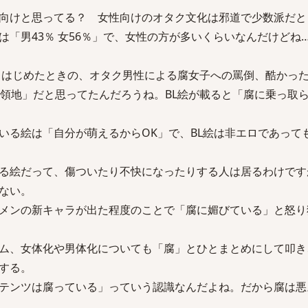
向けと思ってる？ 女性向けのオタク文化は邪道で少数派だと
は「男43％ 女56％」で、女性の方が多いくらいなんだけどね
が載りはじめたときの、オタク男性による腐女子への罵倒、酷かっ
クの領地」だと思ってたんだろうね。BL絵が載ると「腐に乗っ取
いる絵は「自分が萌えるからOK」で、BL絵は非エロであって
る絵だって、傷ついたり不快になったりする人は居るわけです
ない。
メンの新キャラが出た程度のことで「腐に媚びている」と怒り
ム、女体化や男体化についても「腐」とひとまとめにして叩き、
する。
テンツは腐っている」っていう認識なんだよね。だから腐は悪