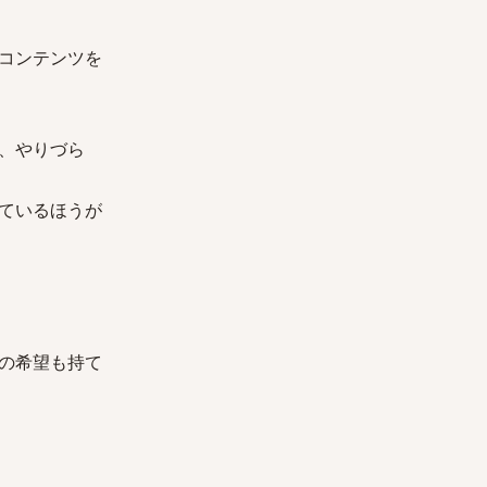
コンテンツを
、やりづら
ているほうが
の希望も持て