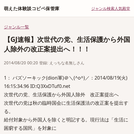
萌えた体験談コピペ保管庫
ジャンル
検索
人気
殿堂
ジャンル一覧
【GJ速報】次世代の党、生活保護から外国
人除外の改正案提出へ！！！
2014/08/20 00:20 登録: えっちな名無しさん
1： バズソーキック(dion軍)＠＼(^o^)／：2014/08/19(火)
16:15:34.96 ID:Q3XxDTuf0.net
次世代の党、生活保護から外国人除外 改正案提出へ
次世代の党は秋の臨時国会に生活保護法の改正案を提出す
る。
給付対象から外国人を除くと明記する。現行法は「生活に
困窮する国民」を対象に