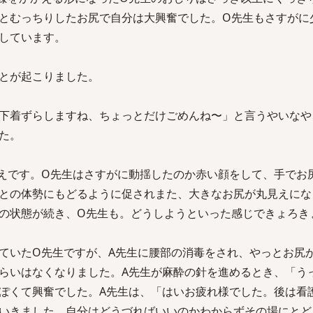
とむっちりしたお尻で自分は大興奮でした。O先生もさすがに
しています。
とが起こりました。
下着ずらしますね、ちょっとだけごめんね〜」と言うやいなや
た。
えです。O先生はさすがに動揺したのか赤い顔をして、手でお
との体勢にもどるように促されまた、大きなお尻が丸見えにな
の状態が続き、O先生も。どうしようといった感じできょろき
ていたO先生ですが、A先生に腰部の消毒をされ、やっとお尻
らいはなくなりました。A先生が麻酔の針を進めるとき、「う
ぽくて興奮でした。A先生は、「はいお疲れ様でした。後は看
いきました。自分はどうづればいいのかわからずその場にとど