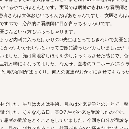
でいるやつがほとんどです。実習では病棟のきれいな看護師さ
患者さんは大体おじいちゃんおばあちゃんですし、女医さんは
ですので、必然的に看護師に目が言っちゃうわけです。
医さんという方もいらっしゃります。
ょうど内科に入ったばかりのO先生はとってもきれいで女医と
もかわいいかわいいといってご飯に誘ったバカもいましたが、
いました。顔は貫地谷しほりを少しふっくらさせた感じで、色
巨乳と噂にもなってました。なんせ、医者のユニホーム(スク
ると胸の谷間がぱっくり。何人の友達がおかずにさせてもらっ
中でした。午前は火木は手術。月水は外来見学とのことで、整
間でした。そんなある日、某O先生が外来を受診したのです。
て患者の問診をとることをしていました。今回も自分が問診を
と、足のしびれがあること、仕事があるので痛みだけでもとっ