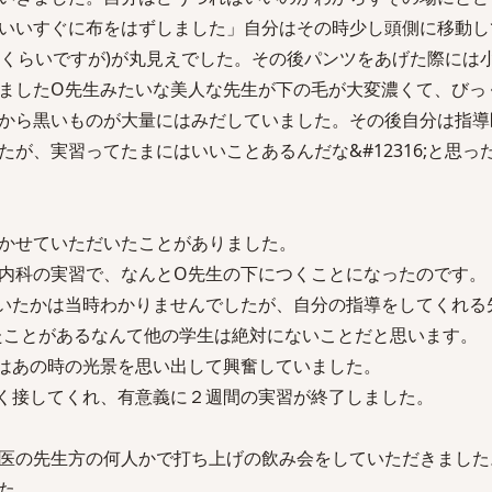
いいすぐに布をはずしました」自分はその時少し頭側に移動し
毛くらいですが)が丸見えでした。その後パンツをあげた際には
ましたO先生みたいな美人な先生が下の毛が大変濃くて、びっ
から黒いものが大量にはみだしていました。その後自分は指導
が、実習ってたまにはいいことあるんだな&#12316;と思っ
かせていただいたことがありました。
内科の実習で、なんとO先生の下につくことになったのです。
いたかは当時わかりませんでしたが、自分の指導をしてくれる
たことがあるなんて他の学生は絶対にないことだと思います。
はあの時の光景を思い出して興奮していました。
く接してくれ、有意義に２週間の実習が終了しました。
医の先生方の何人かで打ち上げの飲み会をしていただきました
た。