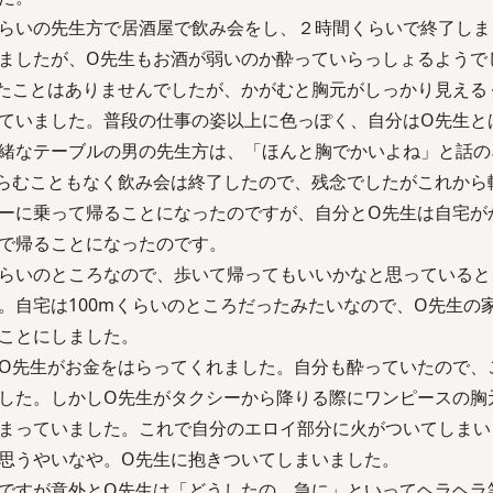
らいの先生方で居酒屋で飲み会をし、２時間くらいで終了しま
ましたが、O先生もお酒が弱いのか酔っていらっしょるようで
たことはありませんでしたが、かがむと胸元がしっかり見える
ていました。普段の仕事の姿以上に色っぽく、自分はO先生と
緒なテーブルの男の先生方は、「ほんと胸でかいよね」と話の
らむこともなく飲み会は終了したので、残念でしたがこれから
ーに乗って帰ることになったのですが、自分とO先生は自宅が
で帰ることになったのです。
らいのところなので、歩いて帰ってもいいかなと思っていると
。自宅は100mくらいのところだったみたいなので、O先生の
ことにしました。
O先生がお金をはらってくれました。自分も酔っていたので、
した。しかしO先生がタクシーから降りる際にワンピースの胸
まっていました。これで自分のエロイ部分に火がついてしまい
思うやいなや。O先生に抱きついてしまいました。
ですが意外とO先生は「どうしたの、急に」といってヘラヘラ