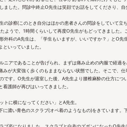
しました。問診中終止O先生は笑顔でお話をしてくださり、自
生の診察(このとき自分はほかの患者さんの問診をしていて立
なったようで、1時間くらいして再度O先生がもどってきました。
形外科のA先生は、「学生もいますが、いいですか？」とO先
よといっていました。
ルニアであることが告げられ、まずは痛み止めの内服で経過を
痛みが大変強く歩くのもままならない状態でした。そこで、仕
のです。O先生が退室した後、A先生より腰椎麻酔の仕方につい
と看護師が再びはいってきました。
ットに横になってください」とA先生。
下に濃い青色のスクラブ(オペ着のようなもの)をきています。
ラブ姿になりました。スクラブと白衣のズボンになったO先生