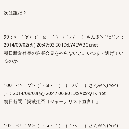
次は誰だ？
99：<丶｀∀´>（´・ω・｀）（｀ハ´ ）さん＠＼(^o^)／：
2014/09/02(火) 20:47:03.50 ID:LY4EWBGr.net
朝日新聞社長の謝罪会見をやらないと。いつまで逃げてい
るのか
100：<丶｀∀´>（´・ω・｀）（｀ハ´ ）さん＠＼(^o^)
／：2014/09/02(火) 20:47:06.80 ID:SVxxxyTK.net
朝日新聞「掲載拒否（ジャーナリスト宣言）」
102：<丶｀∀´>（´・ω・｀）（｀ハ´ ）さん＠＼(^o^)