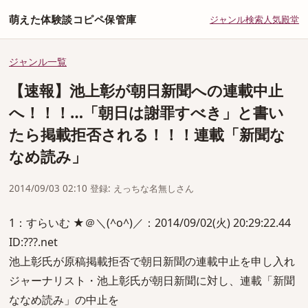
萌えた体験談コピペ保管庫
ジャンル
検索
人気
殿堂
ジャンル一覧
【速報】池上彰が朝日新聞への連載中止
へ！！！…「朝日は謝罪すべき」と書い
たら掲載拒否される！！！連載「新聞な
なめ読み」
2014/09/03 02:10 登録: えっちな名無しさん
1：すらいむ ★＠＼(^o^)／：2014/09/02(火) 20:29:22.44
ID:???.net
池上彰氏が原稿掲載拒否で朝日新聞の連載中止を申し入れ
ジャーナリスト・池上彰氏が朝日新聞に対し、連載「新聞
ななめ読み」の中止を