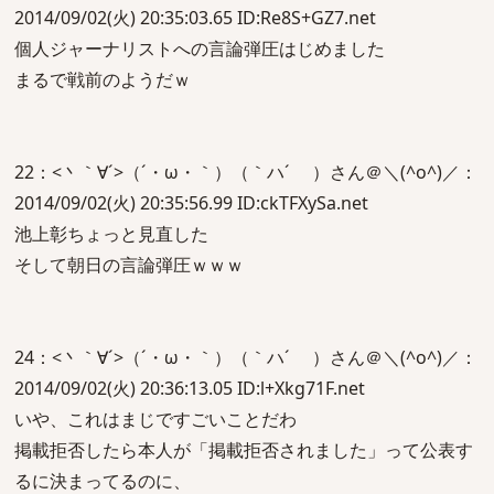
2014/09/02(火) 20:35:03.65 ID:Re8S+GZ7.net
個人ジャーナリストへの言論弾圧はじめました
まるで戦前のようだｗ
22：<丶｀∀´>（´・ω・｀）（｀ハ´ ）さん＠＼(^o^)／：
2014/09/02(火) 20:35:56.99 ID:ckTFXySa.net
池上彰ちょっと見直した
そして朝日の言論弾圧ｗｗｗ
24：<丶｀∀´>（´・ω・｀）（｀ハ´ ）さん＠＼(^o^)／：
2014/09/02(火) 20:36:13.05 ID:l+Xkg71F.net
いや、これはまじですごいことだわ
掲載拒否したら本人が「掲載拒否されました」って公表す
るに決まってるのに、