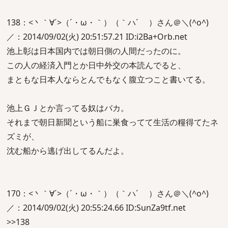
138：<丶｀∀´>（´・ω・｀）（｀ハ´ ）さん＠＼(^o^)
／：2014/09/02(火) 20:51:57.21 ID:i2Ba+Orb.net
池上彰は日本国内では朝日側の人間だったのに。
この人の経済入門とか日中外交の本読んでると、
まともな日本人ならとんでもなく腹立つこと書いてる。
池上ＧＪとか言ってる奴はバカ。
それまで朝日新聞という船に巣食ってて生活の糧得てたネ
ズミが、
沈む船から逃げ出してるんだよ。
170：<丶｀∀´>（´・ω・｀）（｀ハ´ ）さん＠＼(^o^)
／：2014/09/02(火) 20:55:24.66 ID:SunZa9tf.net
>>138