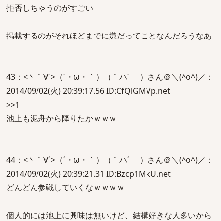
拒否しちゃうのがすごい
掲載するのがそれほどまでに嫌だってことなんだろうなあ
43：<丶｀∀´>（´・ω・｀）（｀ハ´ ）さん＠＼(^o^)／：
2014/09/02(火) 20:39:17.56 ID:CfQlGMVp.net
>>1
池上も泥舟から降りたかｗｗｗ
44：<丶｀∀´>（´・ω・｀）（｀ハ´ ）さん＠＼(^o^)／：
2014/09/02(火) 20:39:21.31 ID:Bzcp1MkU.net
どんどん参戦していくなｗｗｗｗ
個人的には池上に興味は無いけど、結構好きな人多いから