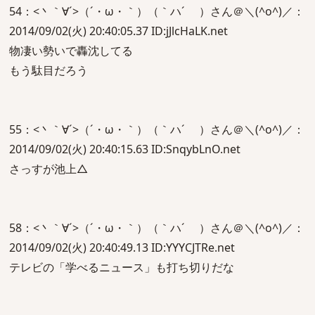
54：<丶｀∀´>（´・ω・｀）（｀ハ´ ）さん＠＼(^o^)／：
2014/09/02(火) 20:40:05.37 ID:jJlcHaLK.net
物凄い勢いで轟沈してる
もう駄目だろう
55：<丶｀∀´>（´・ω・｀）（｀ハ´ ）さん＠＼(^o^)／：
2014/09/02(火) 20:40:15.63 ID:SnqybLnO.net
さっすが池上△
58：<丶｀∀´>（´・ω・｀）（｀ハ´ ）さん＠＼(^o^)／：
2014/09/02(火) 20:40:49.13 ID:YYYCJTRe.net
テレビの「学べるニュース」も打ち切りだな