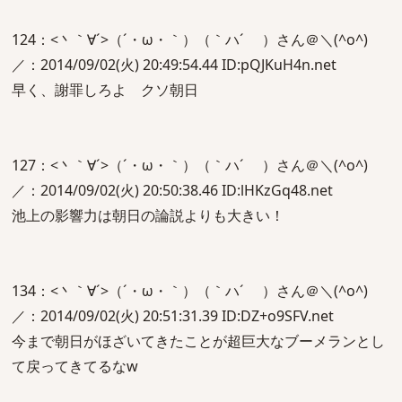
124：<丶｀∀´>（´・ω・｀）（｀ハ´ ）さん＠＼(^o^)
／：2014/09/02(火) 20:49:54.44 ID:pQJKuH4n.net
早く、謝罪しろよ クソ朝日
127：<丶｀∀´>（´・ω・｀）（｀ハ´ ）さん＠＼(^o^)
／：2014/09/02(火) 20:50:38.46 ID:lHKzGq48.net
池上の影響力は朝日の論説よりも大きい！
134：<丶｀∀´>（´・ω・｀）（｀ハ´ ）さん＠＼(^o^)
／：2014/09/02(火) 20:51:31.39 ID:DZ+o9SFV.net
今まで朝日がほざいてきたことが超巨大なブーメランとし
て戻ってきてるなw