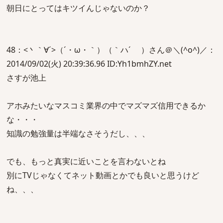
朝日にとってはキツイんじゃないのか？
48：<丶｀∀´>（´・ω・｀）（｀ハ´ ）さん＠＼(^o^)／：
2014/09/02(火) 20:39:36.96 ID:Yh1bmhZY.net
さすが池上
アホみたいなマスコミ業界の中でマズマズ信用できるか
な・・・
知識の勉強量は半端なさそうだし、、、
でも、もっと真実に近いことを言わないとね
別にTVじゃなくてネット動画とかでも良いと思うけど
ね、、、