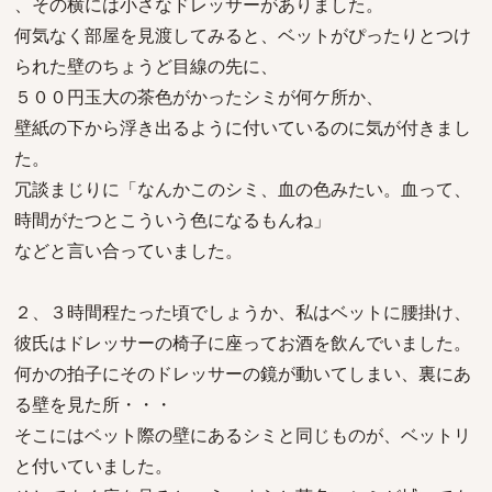
、その横には小さなドレッサーがありました。
何気なく部屋を見渡してみると、ベットがぴったりとつけ
られた壁のちょうど目線の先に、
５００円玉大の茶色がかったシミが何ケ所か、
壁紙の下から浮き出るように付いているのに気が付きまし
た。
冗談まじりに「なんかこのシミ、血の色みたい。血って、
時間がたつとこういう色になるもんね」
などと言い合っていました。
２、３時間程たった頃でしょうか、私はベットに腰掛け、
彼氏はドレッサーの椅子に座ってお酒を飲んでいました。
何かの拍子にそのドレッサーの鏡が動いてしまい、裏にあ
る壁を見た所・・・
そこにはベット際の壁にあるシミと同じものが、ベットリ
と付いていました。