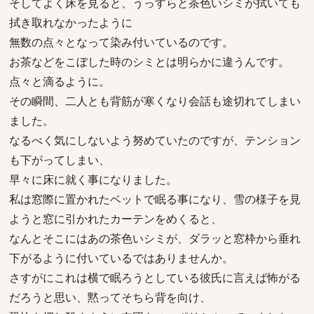
そしてよく床を見ると、うっすらと茶色いシミが拭いても
拭き取れなかったように
無数の点々となって染み付いているのです。
お茶などをこぼした時のシミとは明らかに違うんです。
点々と滴るように。
その瞬間、二人とも背筋が寒くなり会話も途切れてしまい
ました。
なるべく気にしないよう努めていたのですが、テンション
も下がってしまい、
早々に床に就く事になりました。
私は窓際に置かれたベットで眠る事になり、雪の様子を見
ようと窓に引かれたカーテンをめくると、
なんとそこにはあの茶色いシミが、ダラッと窓枠から垂れ
下がるように付いているではありませんか。
さすがにこれは横で眠ろうとしている彼氏に言えば怖がる
だろうと思い、黙ってそちら背を向け、