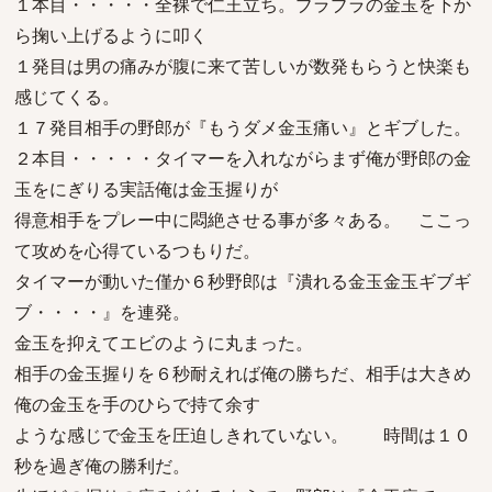
１本目・・・・・全裸で仁王立ち。ブラブラの金玉を下か
ら掬い上げるように叩く
１発目は男の痛みが腹に来て苦しいが数発もらうと快楽も
感じてくる。
１７発目相手の野郎が『もうダメ金玉痛い』とギブした。
２本目・・・・・タイマーを入れながらまず俺が野郎の金
玉をにぎりる実話俺は金玉握りが
得意相手をプレー中に悶絶させる事が多々ある。 ここっ
て攻めを心得ているつもりだ。
タイマーが動いた僅か６秒野郎は『潰れる金玉金玉ギブギ
ブ・・・・』を連発。
金玉を抑えてエビのように丸まった。
相手の金玉握りを６秒耐えれば俺の勝ちだ、相手は大きめ
俺の金玉を手のひらで持て余す
ような感じで金玉を圧迫しきれていない。 時間は１０
秒を過ぎ俺の勝利だ。