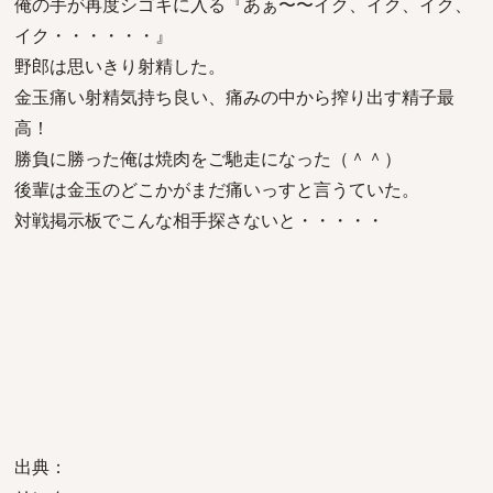
俺の手が再度シゴキに入る『あぁ〜〜イク、イク、イク、
イク・・・・・・』
野郎は思いきり射精した。
金玉痛い射精気持ち良い、痛みの中から搾り出す精子最
高！
勝負に勝った俺は焼肉をご馳走になった（＾＾）
後輩は金玉のどこかがまだ痛いっすと言うていた。
対戦掲示板でこんな相手探さないと・・・・・
出典：