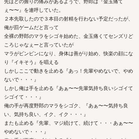
先ほどの握りの痛みがあるようで、野郎は『金玉痛て
ぇ〜〜』を連呼していた。
２本先取したので３本目の射精を行わない予定だったが、
俺が罰ゲームだと言って
全裸の野郎のマラをシゴキ始めた、金玉痛くてセンズリど
ころじゃなぇーと言っていたが
マラがビンビンになり、身体は善がり始め、快楽の顔にな
り『イキそう』を唱える
しかしここで動きを止める『あっ！先輩やめないで、やめ
ないで・・・』
しかし俺は手を止める『あぁ〜〜先輩気持ち良いシゴイて
シゴイて・・・』
俺の手が再度野郎のマラをシゴク、『あぁ〜〜気持ち良
い、気持ち良い、イク、イク・・・』
またも止める『先輩、マジ続けて、続けて・・・あぁ〜〜
やめないで・・・』