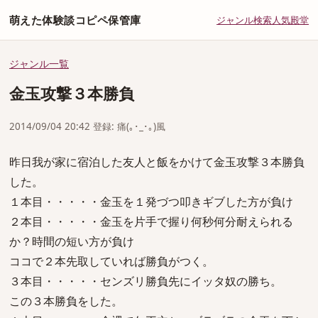
萌えた体験談コピペ保管庫
ジャンル
検索
人気
殿堂
ジャンル一覧
金玉攻撃３本勝負
2014/09/04 20:42 登録: 痛(｡･_･｡)風
昨日我が家に宿泊した友人と飯をかけて金玉攻撃３本勝負
した。
１本目・・・・・金玉を１発づつ叩きギブした方が負け
２本目・・・・・金玉を片手で握り何秒何分耐えられる
か？時間の短い方が負け
ココで２本先取していれば勝負がつく。
３本目・・・・・センズリ勝負先にイッタ奴の勝ち。
この３本勝負をした。