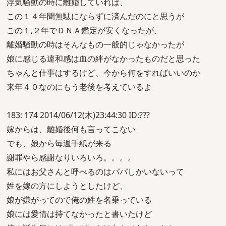
浮気騒動の時に離婚していれば、
この１４年間無駄にならずに済んだのにと思うが
この１,２年でＤＮＡ鑑定が安くなったが、
離婚騒動の時はそんなもの一般的じゃなかったが
娘に感じる違和感は血の絆がなかったものだと思った
ちゃんと仕事はするけど、今から何をすればいいのか
来年４０なのにもう老後を考えているよ
183: 174 2014/06/12(木)23:44:30 ID:???
嫁からは、離婚後何も言ってこない
でも、娘から毎週手紙が来る
謝罪やら感謝なりいろいろ。。。。
私にはお父さんと呼べるのはパパしかいないって
姓を嫁の方にしようとしたけど、
娘が嫌がってので俺の姓を名乗っている
娘には愛情は持てなかったと書いたけど