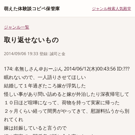
萌えた体験談コピペ保管庫
ジャンル
検索
人気
殿堂
ジャンル一覧
取り返せないもの
2014/09/06 19:33 登録: 誠司と金
174: 名無しさん＠おーぷん 2014/06/12(木)00:43:56 ID:???
眠れないので、一人語りさせてほしい
結婚して１年過ぎたころ嫁が浮気した
怪しい事があり問い詰めると嫁が外泊したり深夜帰宅して
１０日ほど喧嘩になって、荷物を持って実家に帰った
２ヶ月くらい経って間男がやってきて、慰謝料払うから別
れてくれ
嫁は妊娠していると言うので