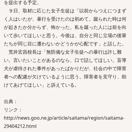
を提出する予定。
９日、取材に応じた女子生徒は「以前からつえにつまず
く人はいたが、暴行を受けたのは初めて。蹴られた時は何
が起きたか分からず、怖かった。私を蹴った人には前を向
いて歩いてほしいと思う。今後は、自分と同じ立場の後輩
たちが同じ目に遭わないかどうかが心配です」と話した。
荒井宏昌校長は「無防備な女子生徒への暴行は許し難
い。言いたいことがあるのなら、口で話してほしい。盲導
犬が虐待された事件があったばかりだが、社会の中で障害
者への配慮が欠けているように思う。障害者を見守り、助
けてあげてほしい」と訴えている。
出典：
リンク：
http://news.goo.ne.jp/article/saitama/region/saitama-
29404212.html