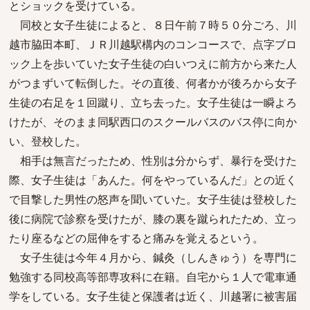
とショックを受けている。
同校と女子生徒によると、８日午前７時５０分ごろ、川
越市脇田本町、ＪＲ川越駅構内のコンコースで、点字ブロ
ック上を歩いていた女子生徒の白いつえに前方から来た人
がつまずいて転倒した。その直後、何者かが後ろから女子
生徒の右足を１回蹴り、立ち去った。女子生徒は一瞬よろ
けたが、そのまま同駅西口のスクールバスのバス停に向か
い、登校した。
相手は無言だったため、性別は分からず、暴行を受けた
際、女子生徒は「あんた。何をやっているんだ」との近く
で目撃した男性の怒声を聞いていた。女子生徒は登校した
後に病院で診察を受けたが、膝の裏を蹴られたため、立っ
たり座るなどの屈伸をすると痛みを覚えるという。
女子生徒は今年４月から、鍼灸（しんきゅう）を専門に
勉強する同校高等部専攻科に在籍。自宅から１人で電車通
学をしている。女子生徒と保護者は近く、川越署に被害届