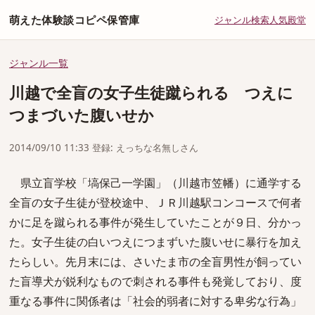
萌えた体験談コピペ保管庫
ジャンル
検索
人気
殿堂
ジャンル一覧
川越で全盲の女子生徒蹴られる つえに
つまづいた腹いせか
2014/09/10 11:33 登録: えっちな名無しさん
県立盲学校「塙保己一学園」（川越市笠幡）に通学する
全盲の女子生徒が登校途中、ＪＲ川越駅コンコースで何者
かに足を蹴られる事件が発生していたことが９日、分かっ
た。女子生徒の白いつえにつまずいた腹いせに暴行を加え
たらしい。先月末には、さいたま市の全盲男性が飼ってい
た盲導犬が鋭利なもので刺される事件も発覚しており、度
重なる事件に関係者は「社会的弱者に対する卑劣な行為」