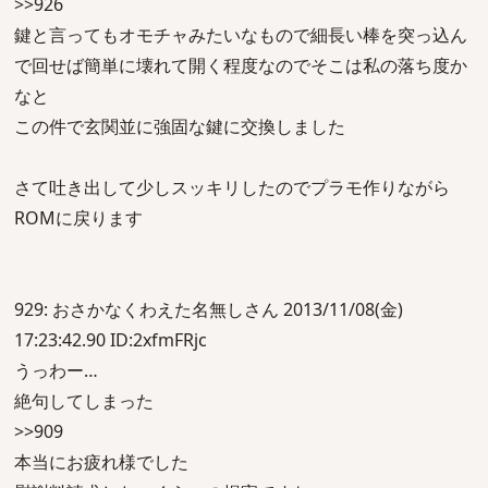
>>926
鍵と言ってもオモチャみたいなもので細長い棒を突っ込ん
で回せば簡単に壊れて開く程度なのでそこは私の落ち度か
なと
この件で玄関並に強固な鍵に交換しました
さて吐き出して少しスッキリしたのでプラモ作りながら
ROMに戻ります
929: おさかなくわえた名無しさん 2013/11/08(金)
17:23:42.90 ID:2xfmFRjc
うっわー…
絶句してしまった
>>909
本当にお疲れ様でした