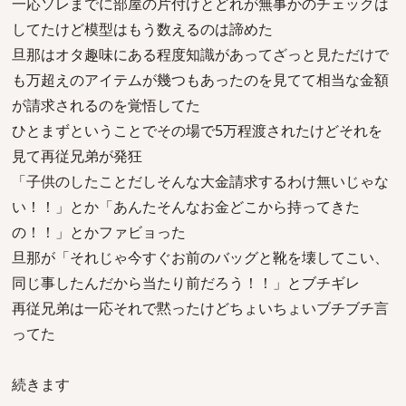
一応ソレまでに部屋の片付けとどれが無事かのチェックは
してたけど模型はもう数えるのは諦めた
旦那はオタ趣味にある程度知識があってざっと見ただけで
も万超えのアイテムが幾つもあったのを見てて相当な金額
が請求されるのを覚悟してた
ひとまずということでその場で5万程渡されたけどそれを
見て再従兄弟が発狂
「子供のしたことだしそんな大金請求するわけ無いじゃな
い！！」とか「あんたそんなお金どこから持ってきた
の！！」とかファビョった
旦那が「それじゃ今すぐお前のバッグと靴を壊してこい、
同じ事したんだから当たり前だろう！！」とブチギレ
再従兄弟は一応それで黙ったけどちょいちょいブチブチ言
ってた
続きます