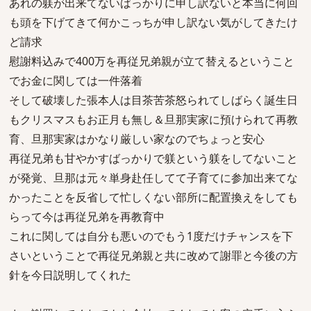
あれの躾が出来てないばっかりに申し訳ないと本当に何回
も頭を下げてきて何かこっちが申し訳ない気がしてきたけ
ど請求
慰謝料込みで400万を再従兄弟親が立て替えるということ
でお金に関しては一件落着
そして破壊した張本人は目茶苦茶怒られてしばらく誕生日
もクリスマスもお正月も無し＆旦那実家に預けられて再教
育、旦那実家はかなり厳しい家なのでちょっと安心
再従兄弟も甘やかすばっかりで躾という躾をしてないこと
が発覚、旦那は元々単身赴任してて子育てに参加出来てな
かったことを反省して忙しくない部所に配置換えをしても
らって今は再従兄弟を再教育中
これに関しては自分も悪いのでもう1度だけチャンスを下
さいということで再従兄弟親と共に改めて謝罪と今後の方
針を今日説明してくれた