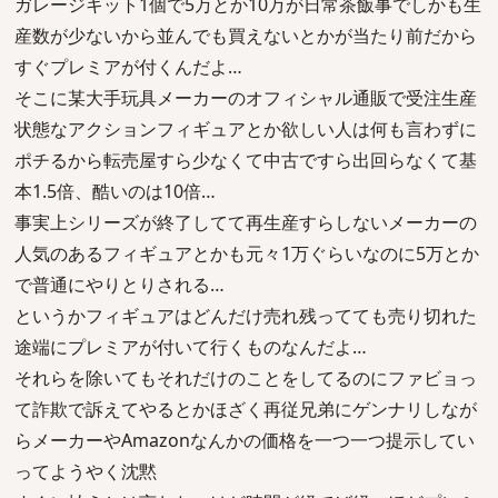
ガレージキット1個で5万とか10万が日常茶飯事でしかも生
産数が少ないから並んでも買えないとかが当たり前だから
すぐプレミアが付くんだよ…
そこに某大手玩具メーカーのオフィシャル通販で受注生産
状態なアクションフィギュアとか欲しい人は何も言わずに
ポチるから転売屋すら少なくて中古ですら出回らなくて基
本1.5倍、酷いのは10倍…
事実上シリーズが終了してて再生産すらしないメーカーの
人気のあるフィギュアとかも元々1万ぐらいなのに5万とか
で普通にやりとりされる…
というかフィギュアはどんだけ売れ残ってても売り切れた
途端にプレミアが付いて行くものなんだよ…
それらを除いてもそれだけのことをしてるのにファビョっ
て詐欺で訴えてやるとかほざく再従兄弟にゲンナリしなが
らメーカーやAmazonなんかの価格を一つ一つ提示してい
ってようやく沈黙