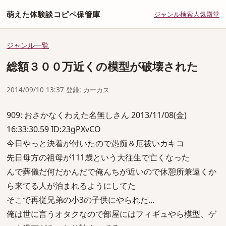
萌えた体験談コピペ保管庫
ジャンル
検索
人気
殿堂
ジャンル一覧
総額３００万近くの模型が破壊された
2014/09/10 13:37 登録: カーカス
909: おさかなくわえた名無しさん 2013/11/08(金)
16:33:30.59 ID:23gPXvCO
今日やっと決着が付いたので愚痴＆厄祓いカキコ
先日母方の祖母が111歳という大往生で亡くなった
んで葬儀だ何だかんだで俺んちが近いので休憩所兼遠くか
ら来てる人が泊まれるようにしてた
そこで再従兄弟の小3の子供にやられた…
俺は世に言うオタクなので部屋にはフィギュやら模型、ゲ