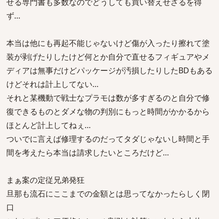
せる専門書も多数なのでどうしても買い替えせざるを得
ず…
本当は他にも再起不能じゃないけど傷が入ったり擦れて塗
装が剥げたりしたけど何とか自分で直せるフィギュアやメ
ディアは無事だけどパッケージが汚損したりしたBDもある
けどそれは計上してない…
それと某機動で戦士なプラモは数が多すぎるのと自分で修
復できるものとダメな物の判別にもっと時間がかかるから
ほとんど計上してねぇ…
ついでに言えば修理するのだってタダじゃないし時間と手
間を考えたら本当は請求したいところだけど…
まぁ案の定従兄弟発狂
旦那も流石にここまでの金額とは思ってなかったらしく閉
口