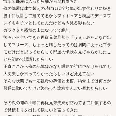
慌てて部屋に入ったら膝から崩れ落ちた
俺の部屋は建て替えの時にほぼ全額俺が出す代わりに好き
勝手に設計して建ててるからフィギュアと模型のディスプ
レイもキチンとしてたんだけどもう見る影もない
ガラクタと残骸の山になってて絶句
後ろから付いてきた再従兄弟旦那も「うぇ」みたいな声出
してフリーズ、ちょっと壊したってのは居間にあったプラ
モだけだと思ってたらしく部屋の惨状を見てやらかしたこ
とを初めて認識したらしい
正直ここから俺の記憶はかなり曖昧で誰に声かけられても
大丈夫しか言ってなかったらしいけど覚えてない
そんな状態でも一応祖母の葬儀と出棺、納骨までは何とか
普通に動いてたけど終わった途端すんごい暴れたらしい
その次の週の土曜に再従兄弟夫婦が訪ねてきて弁償するの
で見積もりを出して欲しいと言ってきた