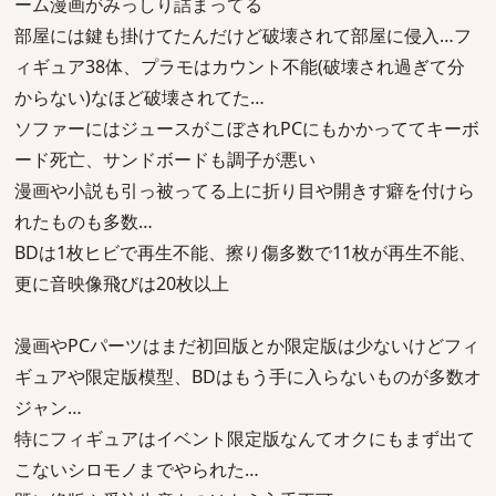
ーム漫画がみっしり詰まってる
部屋には鍵も掛けてたんだけど破壊されて部屋に侵入…フ
ィギュア38体、プラモはカウント不能(破壊され過ぎて分
からない)なほど破壊されてた…
ソファーにはジュースがこぼされPCにもかかっててキーボ
ード死亡、サンドボードも調子が悪い
漫画や小説も引っ被ってる上に折り目や開きす癖を付けら
れたものも多数…
BDは1枚ヒビで再生不能、擦り傷多数で11枚が再生不能、
更に音映像飛びは20枚以上
漫画やPCパーツはまだ初回版とか限定版は少ないけどフィ
ギュアや限定版模型、BDはもう手に入らないものが多数オ
ジャン…
特にフィギュアはイベント限定版なんてオクにもまず出て
こないシロモノまでやられた…