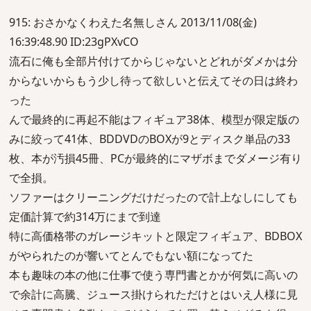
915: おさかなくわえた名無しさん 2013/11/08(金)
16:39:48.90 ID:23gPXvCO
流石に俺も全部片付けてからじゃないとどれがダメかは分
からないからもう少し待って欲しいと伝えてその日は終わ
った
んで最終的に再起不能はフィギュア38体、模型が限定版の
みに絞って41体、BDDVDのBOXが9とディスク単品の33
枚、本が汚損45冊、PCが最終的にマザボまでダメージ有り
で全損。
ソファーはクリーニングだけだったので計上なしにしても
定価計算で約314万にまで到達
特に高価格帯のガレージキットと限定フィギュア、BDBOX
がやられたのが響いてとんでもない額になってた
本も趣味の本の他に仕事で使う専門書とかが何気に高いの
で余計に高騰、ジュース掛けられただけとはいえ人様に見