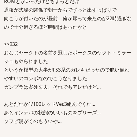
ROMとかいったけどちょっとだけ
通夜が式場の関係で朝一からでずっと出ずっぱりで
向こうが付いたのが昼前、俺が帰って来たのが22時過ぎな
ので十分過ぎるほど時間はあったかと
>>932
おなじヤークトの名前を冠したボークスのヤクト・ミラー
ジュもやられました
というか模型の大半がFSS系のガレキだったので脆い倒れ
やすいのコンボなのでこうなりました
ガンプラは案外丈夫、それでもアレだけど…
あとだれか1/100レッドVer.3組んでくれ…
あとインナパの状態のいいものをプリーズ…
ソフビ湯がくのもういや…