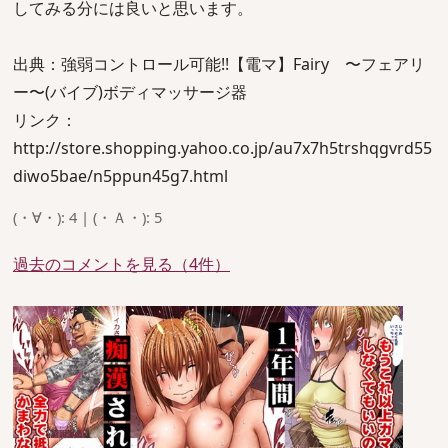
してみる分には良いと思います。
出典：強弱コントロール可能!!【電マ】Fairy 〜フェアリ
ー〜(バイブ)ボディマッサージ器
リンク：
http://store.shopping.yahoo.co.jp/au7x7h5trshqgvrd55
diwo5bae/n5ppun45g7.html
(・∀・): 4 | (・Ａ・): 5
過去のコメントを見る（4件）