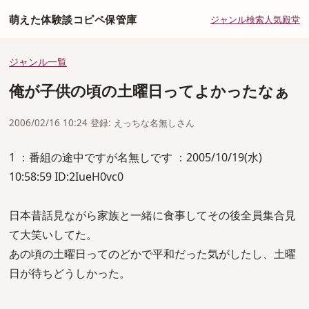
萌えた体験談コピペ保管庫
ジャンル
検索
人気
殿堂
ジャンル一覧
俺が子供の頃の土曜日ってよかったなぁ
2006/02/16 10:24 登録: えっちな名無しさん
1 ：番組の途中ですが名無しです ：2005/10/19(水)
10:58:59 ID:2IueH0vc0
日本昔話見ながら家族と一緒に食事してその後全員集合見
て大笑いしてた。
あの頃の土曜日ってのどかで平和だった気がしたし、土曜
日が待ちどうしかった。