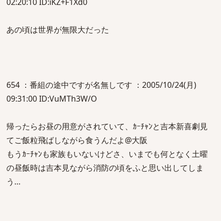
02:20:10 ID:iKZ+F1Xd0
あの頃は世界が無限大だった
654 ：番組の途中ですが名無しです ：2005/10/24(月)
09:31:00 ID:VuMTh3W/O
帰ったらお昼の用意がされていて、ｶｰﾁｬﾝと吉本新喜劇見
てご飯粒飛ばしながら食うんだよ@大阪
もうｶｰﾁｬﾝも家族もいないけどさ、いまでも何となく土曜
の昼飯時は吉本見ながら消防の頃をふと思い出してしま
う…