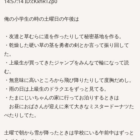
14:57:14 ID:cKxnRTZp0
俺の小学生の時の土曜日の午後は
・友達と草むらに道を作ったりして秘密基地を作る。
・乾燥した硬い草の茎を勇者の剣とか言って振り回して
た。
・上級生が買ってきたジャンプをみんなで輪になって読
む。
・無意味に高いところから飛び降りたりして度胸だめし。
・雨の日は上級生のドラクエをずっと見てる。
・たまにじいちゃんの家に行ってお泊りするときは
お昼におばさんが迎えに来て大きなミスタードーナツた
べたりしてた。
土曜で朝から雪が降ったときは学校にいる午前中はずっと