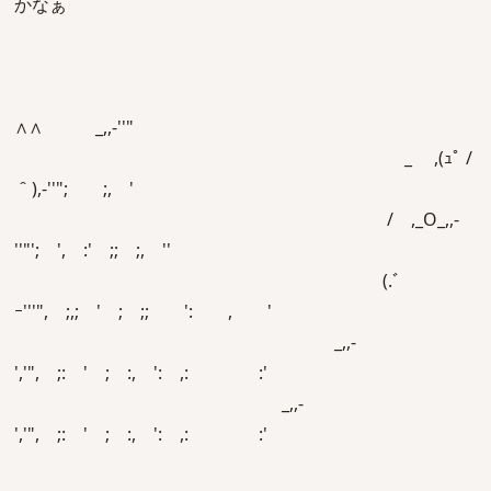
かなぁ
∧∧ _,,-''"
_ ,(ｭﾟ /
＾),-''"; ;, '
/ ,_O_,,-
''"'; ', :' ;; ;, ''
(.ﾞ
ｰ'''", ;,; ' ; ;; ': , '
_,,-
','", ;: ' ; :, ': ,: :'
_,,-
','", ;: ' ; :, ': ,: :'