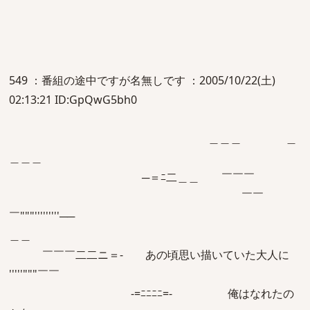
549 ：番組の途中ですが名無しです ：2005/10/22(土)
02:13:21 ID:GpQwG5bh0
＿＿＿ ＿
＿＿＿
─＝ﾆ二＿＿ ￣￣￣
￣￣
￣"""'''''''''──
＿＿
￣￣￣二二ニ＝- あの頃思い描いていた大人に
'''''"""￣￣
-=ﾆﾆﾆﾆ=- 俺はなれたの