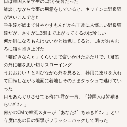
日は韓国人留学生のL君が先客だった
雑談しながら食事の用意をしていると、キッチンに野良猫
が迷いこんできた
学生達が総出で甘やかすもんだから非常に人懐こい野良猫
達だが、さすがに3階まで上がってくるのは珍しい
何か餌になるもんはないかと物色してると、L君がおもむ
ろに猫を抱き上げた
「猫好きなんｄ」くらいまで言いかけたあたりで、L君窓
の外に猫を思い切りスローイング
うおおおい！と叫びながら外を見ると、器用に捻りを入れ
て回転しながら地面に着地しそのままダッシュで逃げてい
った
口をあんぐりさせてる俺にL君が一言、「韓国人は皆猫き
らいﾀﾞｶﾗｰ」
何かのCMで韓流スターが「あなたｶﾞｰちゅきﾀﾞｶﾗｰ」とい
う度にあの日の衝撃がフラッシュバックして困った