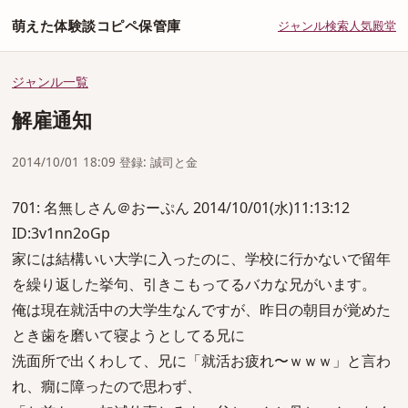
萌えた体験談コピペ保管庫
ジャンル
検索
人気
殿堂
ジャンル一覧
解雇通知
2014/10/01 18:09 登録: 誠司と金
701: 名無しさん＠おーぷん 2014/10/01(水)11:13:12
ID:3v1nn2oGp
家には結構いい大学に入ったのに、学校に行かないで留年
を繰り返した挙句、引きこもってるバカな兄がいます。
俺は現在就活中の大学生なんですが、昨日の朝目が覚めた
とき歯を磨いて寝ようとしてる兄に
洗面所で出くわして、兄に「就活お疲れ〜ｗｗｗ」と言わ
れ、癇に障ったので思わず、