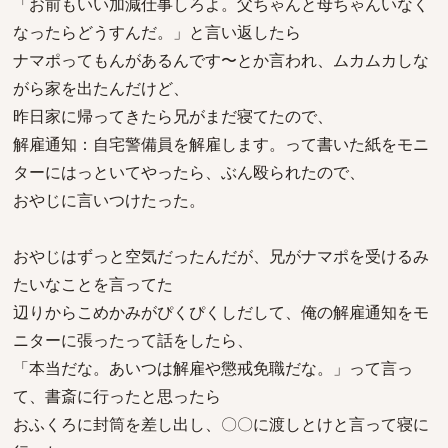
「お前もいい加減仕事しろよ。父ちゃんと母ちゃんいなく
なったらどうすんだ。」と言い返したら
ナマポってもんがあるんです〜とか言われ、ムカムカしな
がら家を出たんだけど、
昨日家に帰ってきたら兄がまだ寝てたので、
解雇通知：自宅警備員を解雇します。って書いた紙をモニ
ターにはっといてやったら、ぶん殴られたので、
おやじに言いつけたった。
おやじはずっと空気だったんだが、兄がナマポを受けるみ
たいなことを言ってた
辺りからこめかみがぴくぴくしだして、俺の解雇通知をモ
ニターに張ったって話をしたら、
「本当だな。あいつは解雇や懲戒免職だな。」って言っ
て、書斎に行ったと思ったら
おふくろに封筒を差し出し、〇〇に渡しとけと言って寝に