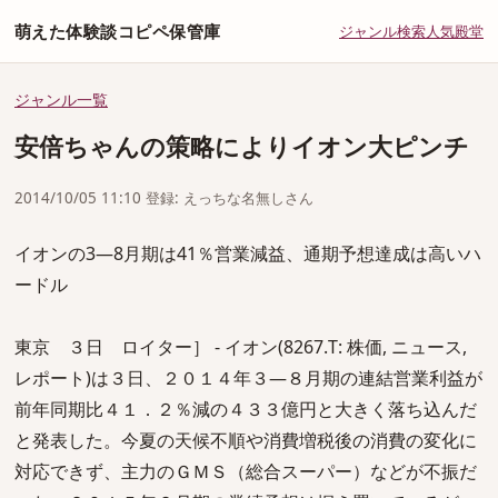
萌えた体験談コピペ保管庫
ジャンル
検索
人気
殿堂
ジャンル一覧
安倍ちゃんの策略によりイオン大ピンチ
2014/10/05 11:10 登録: えっちな名無しさん
イオンの3―8月期は41％営業減益、通期予想達成は高いハ
ードル
東京 ３日 ロイター］ - イオン(8267.T: 株価, ニュース,
レポート)は３日、２０１４年３―８月期の連結営業利益が
前年同期比４１．２％減の４３３億円と大きく落ち込んだ
と発表した。今夏の天候不順や消費増税後の消費の変化に
対応できず、主力のＧＭＳ（総合スーパー）などが不振だ