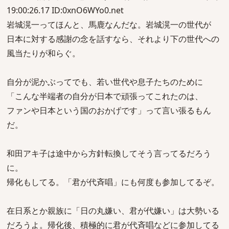
19:00:26.17 ID:0xnO6WYo0.net
岩城滉一ってほんと、馬鹿なんだな。岩城滉一の世代が
日本に対する感謝の念を話すなら、それより下の世代への
風当たりが和らぐ。
自分が泥かぶってでも、若い世代や息子たちのために
「こんな半端者の自分が日本で頑張ってこれたのは、
ファンや日本という国のおかげです」って言い張るもん
だ。
和田アキ子は途中から方針転換してそう言ってるだろう
に。
帰化もしてる。「君が代斉唱」にも何度も参加してるぞ。
在日系とか親族に「日の丸嫌い、君が代嫌い」は大勢いる
だろうよ。帰化後、積極的に君が代斉唱などに参加してる