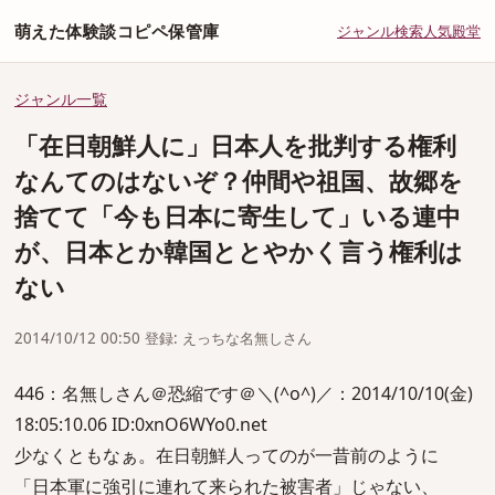
萌えた体験談コピペ保管庫
ジャンル
検索
人気
殿堂
ジャンル一覧
「在日朝鮮人に」日本人を批判する権利
なんてのはないぞ？仲間や祖国、故郷を
捨てて「今も日本に寄生して」いる連中
が、日本とか韓国ととやかく言う権利は
ない
2014/10/12 00:50 登録: えっちな名無しさん
446：名無しさん＠恐縮です＠＼(^o^)／：2014/10/10(金)
18:05:10.06 ID:0xnO6WYo0.net
少なくともなぁ。在日朝鮮人ってのが一昔前のように
「日本軍に強引に連れて来られた被害者」じゃない、