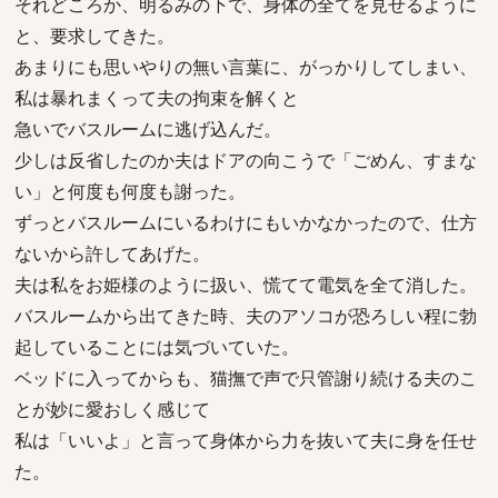
それどころか、明るみの下で、身体の全てを見せるように
と、要求してきた。
あまりにも思いやりの無い言葉に、がっかりしてしまい、
私は暴れまくって夫の拘束を解くと
急いでバスルームに逃げ込んだ。
少しは反省したのか夫はドアの向こうで「ごめん、すまな
い」と何度も何度も謝った。
ずっとバスルームにいるわけにもいかなかったので、仕方
ないから許してあげた。
夫は私をお姫様のように扱い、慌てて電気を全て消した。
バスルームから出てきた時、夫のアソコが恐ろしい程に勃
起していることには気づいていた。
ベッドに入ってからも、猫撫で声で只管謝り続ける夫のこ
とが妙に愛おしく感じて
私は「いいよ」と言って身体から力を抜いて夫に身を任せ
た。