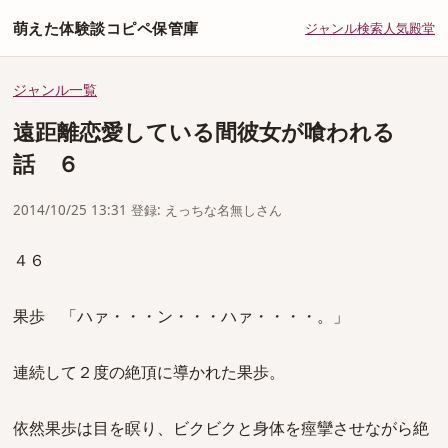
萌えた体験談コピペ保管庫
ジャンル
検索
人気
殿堂
ジャンル一覧
遠距離恋愛している間彼女が喰われる
話 ６
2014/10/25 13:31 登録: えっちな名無しさん
４６
果歩 「ハァ・・・ン・・・ハァ・・・・。」
連続して２度の絶頂に導かれた果歩。
依然果歩は目を瞑り、ビクビクと身体を痙攣させながら絶