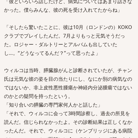
「彼といろいろ話したけど、病気についてはあまり話さな
かった。僕らみんな、彼の死を受け入れてたからね」
「そしたら驚いたことに、彼は10月（ロンドンの）KOKO
クラブでプレイしたんだ。7月よりもっと元気そうだっ
た。ロジャー・ダルトリーとアルバムも出していた
し…。“どうなってるんだ？”って思ったよ」
ウィルコは当時、膵臓腺がんと診断されていたが、チャン
氏は元気な彼の姿を目の当たりにし、なにか別の病気なの
ではないか、非上皮性悪性腫瘍か神経内分泌腫瘍ではない
のかとの疑問を持ったという。
「知り合いの膵臓の専門家何人かと話した」
「それで、ウィルコに会って3時間診察し、過去の所見を
読んだ。信じられなかったよ。その診断結果は正しくなか
ったんだ。それで、ウィルコに（ケンブリッジにある病院