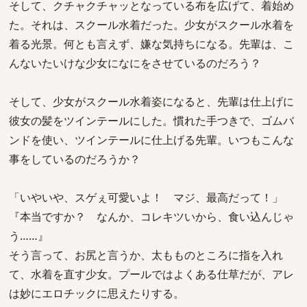
そして、クチャクチャッとなっている布を広げて、着始め
た。それは、スクール水着だった。少女がスクール水着を
着る光景。何とも言えず、嫌な気持ちになる。先輩は、こ
んないたいけな少女になにをさせているのだろう？
そして、少女がスクール水着姿になると、先輩は仕上げに
彼女の髪をツインテールにした。慣れた手つきで、ゴムバ
ンドを使い、ツインテールに仕上げる先輩。いつもこんな
事をしているのだろうか？
「いやいや、スゲぇ可愛いよ！ マジ、最高だって！」
『本当ですか？ なんか、コレキツいから、食い込んじゃ
う……』
そう言って、お尻と言うか、太もものところに指を入れ
て、水着を直す少女。プールではよくある仕草だが、アレ
は妙にエロチックに思えたりする。