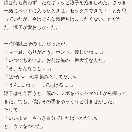
僕は何も言わず、ただギュッと涼子を抱きしめた。さっき
一緒にベッドに入ったときは、セックスできる！ とか思
っていたが、今はそんな気持ちはまったくない。ただた
だ、涼子が愛おしかった。
一時間以上そのままだったが、
『マー君、ありがとう。ホント、優しいね……』
「いつでも来いよ。お前は俺の一番大切な人だ」
『そ、そんなこと……』
「ば~かｗ 幼馴染みとしてだよｗ」
『うん……ねぇ、してあげる……』
涼子はそう言うと、僕のチンポをパジャマの上から握って
きた。でも、僕はその手をゆっくりと引きはがした。
そして、
「いいよｗ さっき自分でしたばっかだしｗ」
と、ウソをついた。