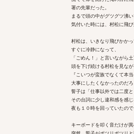
署の先輩だった。
まるで頭の中がグツグツ沸い
気付いた時には、村松に飛び
村松は、いきなり飛びかかっ
すぐに冷静になって、
「ごめん！」と言いながら土
頭を下げ続ける村松を見なが
『こいつが蛮族でなくて本当
大事にしたくなかったのだろ
誓子は「仕事以外では二度と
その台詞に少し違和感を感じ
夜も１０時を回っていたので
キーボードを叩く音だけが異
突然、誓子がポツリポツリと