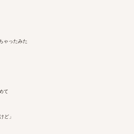
ちゃったみた
めて
けど」