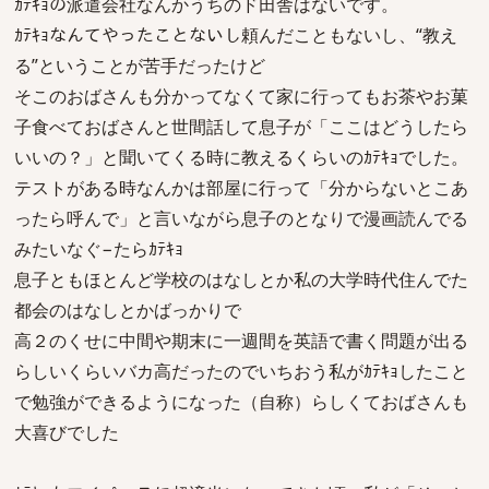
ｶﾃｷｮの派遣会社なんかうちのド田舎はないです。
ｶﾃｷｮなんてやったことないし頼んだこともないし、“教え
る”ということが苦手だったけど
そこのおばさんも分かってなくて家に行ってもお茶やお菓
子食べておばさんと世間話して息子が「ここはどうしたら
いいの？」と聞いてくる時に教えるくらいのｶﾃｷｮでした。
テストがある時なんかは部屋に行って「分からないとこあ
ったら呼んで」と言いながら息子のとなりで漫画読んでる
みたいなぐ−たらｶﾃｷｮ
息子ともほとんど学校のはなしとか私の大学時代住んでた
都会のはなしとかばっかりで
高２のくせに中間や期末に一週間を英語で書く問題が出る
らしいくらいバカ高だったのでいちおう私がｶﾃｷｮしたこと
で勉強ができるようになった（自称）らしくておばさんも
大喜びでした