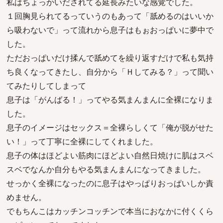
私はちょっかいだされてる延長みたいな感覚でした。
１回胸見られてるっていうのもあって「舐めるのはいいか
ら吸わないで」って流れから息子はもぉおっぱいに夢中で
した。
ただおっぱいだけ揉んで舐めてを繰り返すだけで私も気持
ち良くなってきたし、自分から「Ｈしてみる？」って聞い
てみたりしてしまって
息子は「がんばる！」ってやる気まんまんに全裸になりま
した。
息子のイメージはセックス＝全裸らしくて「俺が脱がせた
い！」って丁寧に全裸にしてくれました。
息子の体はほどよい筋肉にほどよい自然日焼けに肌はスベ
スベでなんか自分もやる気まんまんになってきました。
せっかく全裸になったのに息子はやっぱりおっぱいしか責
めません。
でもちんこはカッチンコッチンで本当におなかに付くくら