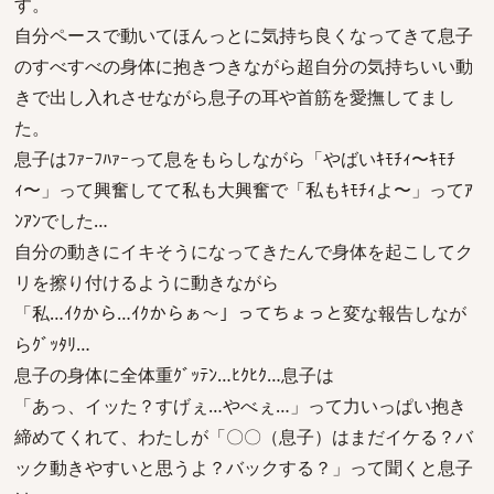
す。
自分ペースで動いてほんっとに気持ち良くなってきて息子
のすべすべの身体に抱きつきながら超自分の気持ちいい動
きで出し入れさせながら息子の耳や首筋を愛撫してまし
た。
息子はﾌｧｰﾌﾊｧｰって息をもらしながら「やばいｷﾓﾁｨ〜ｷﾓﾁ
ｨ〜」って興奮してて私も大興奮で「私もｷﾓﾁｨよ〜」ってｱ
ﾝｱﾝでした…
自分の動きにイキそうになってきたんで身体を起こしてク
リを擦り付けるように動きながら
「私…ｲｸから…ｲｸからぁ〜」ってちょっと変な報告しなが
らｸﾞｯﾀﾘ…
息子の身体に全体重ｸﾞｯﾃﾝ…ﾋｸﾋｸ…息子は
「あっ、イッた？すげぇ…やべぇ…」って力いっぱい抱き
締めてくれて、わたしが「〇〇（息子）はまだイケる？バ
ック動きやすいと思うよ？バックする？」って聞くと息子