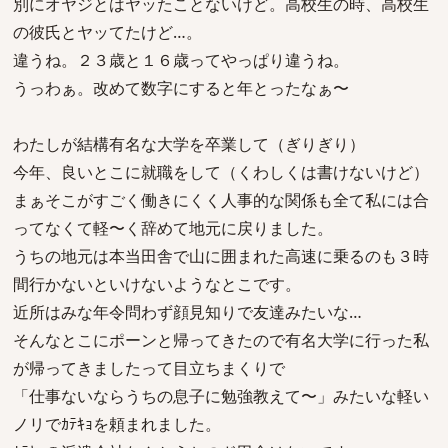
別にオヤジとはヤッたことないけど。高校生の時、高校生
の彼氏とヤッてたけど…。
違うね。２３歳と１６歳ってやっぱり違うね。
うっわぁ。改めて数字にすると年とったなぁ〜
わたしが結構有名な大学を卒業して（ぎりぎり）
今年、良いとこに就職をして（くわしくは書けないけど）
まぁそこがすごく働きにくく人事的な関係も全て私には合
ってなくて軽〜く辞めて地元に戻りました。
うちの地元は本当田舎で山に囲まれた高速に乗るのも３時
間行かないといけないようなとこです。
近所はみな年令問わず顔見知りで友達みたいな…
そんなとこにポーンと帰ってきたので有名大学に行った私
が帰ってきましたって目立ちまくりで
「仕事ないならうちの息子に勉強教えて〜」みたいな軽い
ノリでｶﾃｷｮを頼まれました。