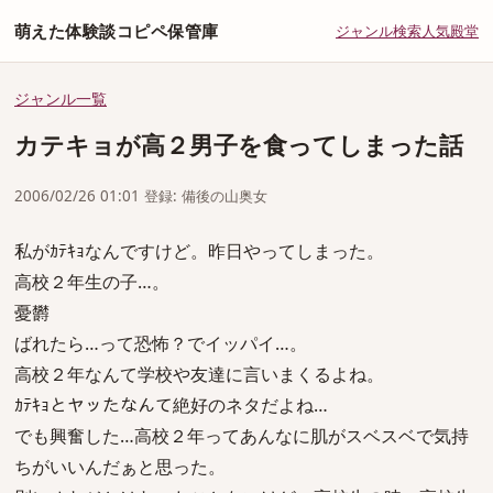
萌えた体験談コピペ保管庫
ジャンル
検索
人気
殿堂
ジャンル一覧
カテキョが高２男子を食ってしまった話
2006/02/26 01:01 登録: 備後の山奥女
私がｶﾃｷｮなんですけど。昨日やってしまった。
高校２年生の子…。
憂欝
ばれたら…って恐怖？でイッパイ…。
高校２年なんて学校や友達に言いまくるよね。
ｶﾃｷｮとヤッたなんて絶好のネタだよね…
でも興奮した…高校２年ってあんなに肌がスベスベで気持
ちがいいんだぁと思った。