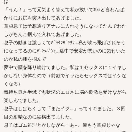
は
「うん！」って元気よく答えて私が抜いてﾎﾗﾖと言わんば
かりにお尻を突き出してあげました。
童貞息子は予想通りアナルに入れそうになってたんでわた
しがちんこ掴んで入れてあげました。
息子の動きは激しくてﾊﾞｯｸﾝﾊﾞｯｸﾝ…私が吹っ飛ばされそう
になってるのにﾊﾟﾝｯﾊﾟﾝｯ…途中で安定が悪いのに気付いた
のか私の腰を掴んで
夢中で腰を降り続けてました。私は１セックスに１イキし
かしない身体なので（前戯でイッたらセックスではイケな
くなる）
気持ち良さ半減でも状況のエロさに脳内刺激を受けながら
楽しんでました。
息子はしばらくして「またイク…」ってイキました。３回
目の射精なのに結構出てました。
息子はゴム処理とかしながら「あ−、俺もう童貞じゃな