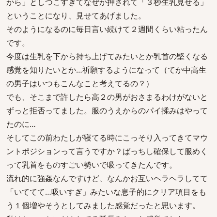
から」としつこすぎてなぜか押されて「３秒生乳見せる」
ということになり、見せてあげました。
そのようになるのに毎日言い続けて２週間くらい粘ったん
です。
今度は生乳を下から持ち上げてみたいとか乳首の堅くなる
感覚を知りたいとか…祈願するようになって（てか中高生
の男子はいつもこんなこと考えてるの？）
でも、そこまで許したら高２の男がおさまるわけがないと
ずっと拒否ってました。服のうえからのパイ揉みはやって
たのに…
そしてこの前わたしが寝てる時にこっそり入ってきてマウ
ントポジションって言うですか？ばっちし確保して服めく
って乳首をものすごい勢いで吸ってきたんです。
流れ的に強姦なんですけど、なんかお互いヘラヘラしてて
「いててて…吸いすぎ」みたいな息子的にクリア項目をも
う１個増やそうとしてみました感覚だったと思います。