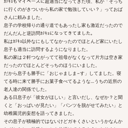
ｶﾃｷｮもマイペースに超適当になってきた頃、私が「そっち
に行くのがきついから私の家で勉強していい？」っておば
さんに頼みました。
息子の学校帰りの通り道でもあったし家も激近だったので
だんだんと逆訪問ｶﾃｷｮになってきてました。
私はｶﾃｷｮ以外なにもしてなかったのでほとんど家にいたし
息子も適当に訪問するようになりました。
私の家は２軒つながってて祖母がなくなって片方は空き家
だったのでほとんどそっちのほうにいました。
だから息子も勝手に「おじゃましま−す」してました。寝
てる時に来て勝手にお菓子食べてるような…うちの近所の
老人達の関係でした。
ある日息子が「彼女がほしい」と言いだし、なぜか？と聞
くと「おっぱいが見たい」「パンツを脱がせてみたい」と
幼稚園児的妄想を語ってきました。
その息子が積極的ではないけどガキくさいというかなんか