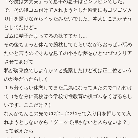
「今度は大丈夫」って息子の息子はピンッピンでした。
で、その後ゴム付けて入れようとした瞬間にもゴソゴソ入
り口を探りながらイッたみたいでした。本人はごまかそう
としてたけど…
ゴムに精子たまってるの捨ててたし…
その後ちょっと休んで腕枕してもらいながらおっぱい舐め
たいと言うのでそんな息子の小さな夢をひとつづつクリア
させてあげて
私が騎乗位でしようか？と提案したけど初は正上位という
のが夢だったらしく
１５分くらい休憩してまた元気になってきたのでゴム付け
て（ちなみに高校は今学校で性教育の後ゴムをくばるらし
いです。ここだけ？）
なんかちんこの先でﾁｮﾝﾁｮ…ﾁｮﾝﾁｮって入り口を押してて入
れようとしないから「グーッて押さないと入らないよ？」
って教えたら