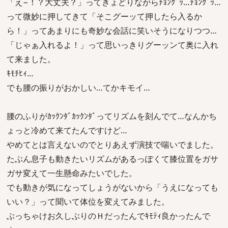
「え−！？大丈夫？」ってきょどりながらﾁｮﾝｸﾞｯ…ﾁｮﾝｸﾞｯ…
って微妙に押してきて「そこグーッて押したら入るか
ら！」ってあまりにも奇妙な会話に笑いそうになりつつ…
「じゃぁ入れるよ！」って思いっきりグーッンて奥に入れ
て来ました。
ｷﾓﾁﾋｨ…
でも腰の振りがおかしい…てかキモイ…
腰のふりがｶｯｸﾝﾀﾞｶｯｸﾝﾀﾞってリズムを刻んでて…なんかち
ょっと冷めて来てたんですけど…
やめてとは言えないのでとりあえず演技で喘いでました。
たぶん息子も動きたいリズムがあるっぽくて膝位置をガサ
ガサ変えて一生懸命みたいでした。
でも動きが気になってしょうがないから「うえになっても
いい？」って聞いて体位を変えてみました。
ぶっちゃけお久しぶりのＨだったんでｷﾓﾃｨ良かったんで