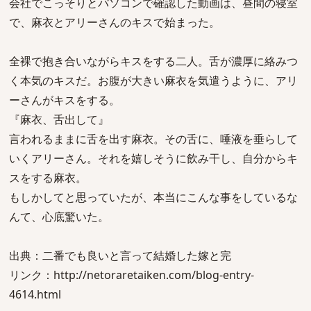
会社でこっそりとパソコンで確認した動画は、昼間の寝室
で、麻衣とアリーさんのキスで始まった。
全裸で抱き合いながらキスをする二人。舌が濃厚に絡みつ
く本気のキスだ。お腹が大きい麻衣を気遣うように、アリ
ーさんがキスをする。
『麻衣、舌出して』
言われるままに舌を出す麻衣。その舌に、唾液を垂らして
いくアリーさん。それを嬉しそうに飲み干し、自分からキ
スをする麻衣。
もしかしてと思っていたが、本当にこんな事をしているな
んて、心底驚いた。
出典：二番でも良いと言って結婚した嫁と完
リンク：http://netoraretaiken.com/blog-entry-
4614.html