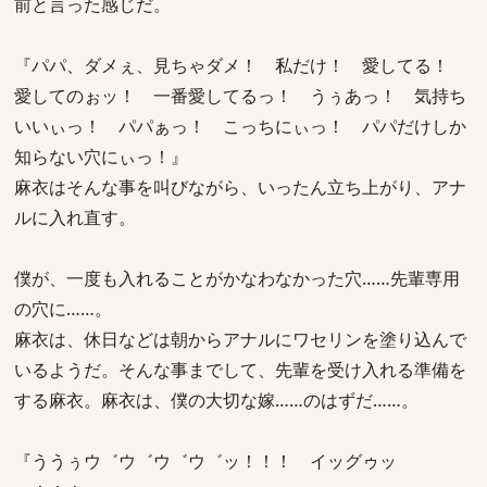
前と言った感じだ。
『パパ、ダメぇ、見ちゃダメ！ 私だけ！ 愛してる！
愛してのぉッ！ 一番愛してるっ！ うぅあっ！ 気持ち
いいぃっ！ パパぁっ！ こっちにぃっ！ パパだけしか
知らない穴にぃっ！』
麻衣はそんな事を叫びながら、いったん立ち上がり、アナ
ルに入れ直す。
僕が、一度も入れることがかなわなかった穴……先輩専用
の穴に……。
麻衣は、休日などは朝からアナルにワセリンを塗り込んで
いるようだ。そんな事までして、先輩を受け入れる準備を
する麻衣。麻衣は、僕の大切な嫁……のはずだ……。
『ううぅウ゛ウ゛ウ゛ウ゛ッ！！！ イッグゥッ