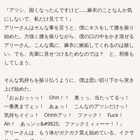
『アツシ、固くなったんですけど……麻衣のことなんか気
にしないで、私だけ見てて！』
アリーさんはそんな事を言うと、僕にキスをして腰を振り
始めた。力強く腰を振りながら、僕の口の中をかき混ぜる
アリーさん。こんな風に、麻衣に嫉妬してくれるのは嬉し
い。でも、先輩に見せつけるためなのでは？ と、邪推も
してしまう。
そんな気持ちを振り払うように、僕は思い切り下から突き
上げ始めた。
『おぉおっぅっ！ Ohh！！ 奥ぅっ、当たってるっ！
一番奥までぇッ！ あぁっ！ こんなのアツシだけっ！
気持ちイイッ！ Ohhhアッ！ ファック！ Fuck！
Ah！ あっンッ&#9825; ファックミィィーー！！』
アリーさんは、もう体がガクガク震え始めている。イク寸