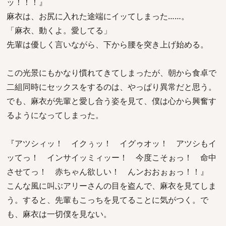
ッ！！！』
麻衣は、お尻に入れた途端にイッてしまった……。
「麻衣、動くよ。愛してる」
先輩は優しく言いながら、下から腰を突き上げ始める。
この光景にもかなり慣れてきてしまったが、朝から食卓で
二組同時にセックスをするのは、やっぱり異常だと思う。
でも、麻衣が先輩と愛し合う姿を見て、僕は心から興奮す
るようになってしまった。
『アツシィッ！ イクぅッ！ イグゥオッ！ アツシもイ
ッてっ！ インサイッミィッー！ 今度こそぉっ！ 命中
させてっ！ 赤ちゃん欲しい！ んンおおぉぉっ！！』
こんな風に叫ぶアリーさんの目を盗んで、麻衣を見てしま
う。すると、先輩もこっちを見てることに気がつく。で
も、麻衣は一切僕を見ない。