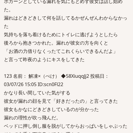
ポカーンとしている漏れを気にもとめず彼女は話し始め
た。
漏れはどきどきして何を話してるかぜんぜんわからなかっ
た
気持ちを落ち着けるためにトイレに逃げようとしたら
後ろから抱きつかれた。漏れが彼女の方を向くと
「お酒の力借りなくったてこれくらいできるんだよ」
と言って昨夜のようにキスをしてきた
123 名前： 解凍×（ぺけ） ◆58XiuqqJj2 投稿日：
03/07/26 15:05 ID:scn0Fl22
かなり長い間していた気がする
彼女が漏れの顔を見て「好きだったの」と言ってきた
彼女もかなにどきどきしているのが分かった
漏れの理性が吹っ飛んだ。
ベッドに押し倒し服を脱がしてからおっぱいをしゃぶった