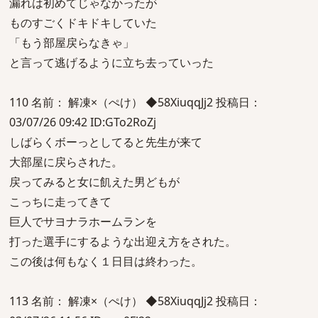
漏れは初めてじゃなかったが
ものすごくドキドキしていた
「もう部屋戻らなきゃ」
と言って逃げるように立ち去っていった
110 名前： 解凍×（ぺけ） ◆58XiuqqJj2 投稿日：
03/07/26 09:42 ID:GTo2RoZj
しばらくボーっとしてると先生が来て
大部屋に戻らされた。
戻ってみると女に飢えた男どもが
こっちに走ってきて
巨人でサヨナラホームランを
打った選手にするような出迎え方をされた。
この後は何もなく１日目は終わった。
113 名前： 解凍×（ぺけ） ◆58XiuqqJj2 投稿日：