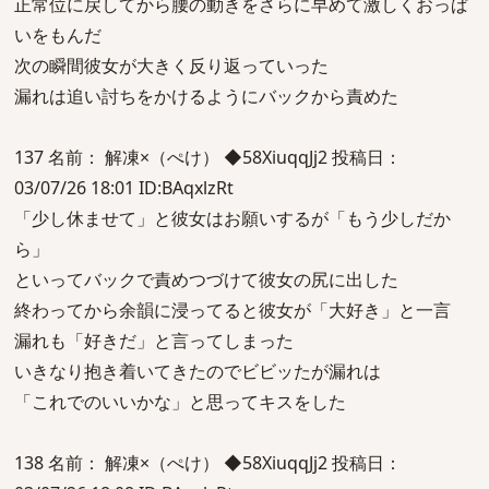
正常位に戻してから腰の動きをさらに早めて激しくおっぱ
いをもんだ
次の瞬間彼女が大きく反り返っていった
漏れは追い討ちをかけるようにバックから責めた
137 名前： 解凍×（ぺけ） ◆58XiuqqJj2 投稿日：
03/07/26 18:01 ID:BAqxlzRt
「少し休ませて」と彼女はお願いするが「もう少しだか
ら」
といってバックで責めつづけて彼女の尻に出した
終わってから余韻に浸ってると彼女が「大好き」と一言
漏れも「好きだ」と言ってしまった
いきなり抱き着いてきたのでビビッたが漏れは
「これでのいいかな」と思ってキスをした
138 名前： 解凍×（ぺけ） ◆58XiuqqJj2 投稿日：