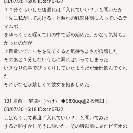
03/07/26 16:05 ID:scn0Fl22
１０分ぐらいした後漏れは「入れていい？」と聞いたが
「先に私がしてあげる」と漏れの戦闘体制に入っているテ
ィムポ
をゆっくりと咥えて口の中で舐め始めた、かなり気持ちよ
かったのだが
上目遣いでこっちを見てくると気持ちよさが倍増した
そのあと１分しないうちに漏れはいってしまった
いきなりの事でびっくりしていたようだが全部飲んでくれ
た
それがなぜか嬉しくて彼女を抱きしめた
131 名前： 解凍×（ぺけ） ◆58XiuqqJj2 投稿日：
03/07/26 16:18 ID:scn0Fl22
しばらくして再度「入れていい？」と聞いてみた
すると恥ずかしそうに頷いた。その時以前に見たビデオの