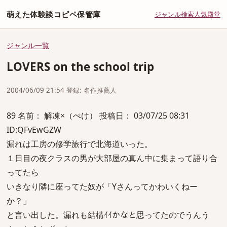
萌えた体験談コピペ保管庫
ジャンル
検索
人気
殿堂
ジャンル一覧
LOVERS on the school trip
2004/06/09 21:54 登録: 名作推薦人
89 名前： 解凍×（ぺけ） 投稿日： 03/07/25 08:31
ID:QFvEwGZW
漏れは工房の修学旅行で北海道いった。
１日目の夜クラスの男が大部屋の真ん中に集まって語り合
ってたら
いきなり隣に座ってた奴が「Yさんってかわいくねー
か？」
と言い出した。漏れも結構ｲｲかなと思ってたのでうんう