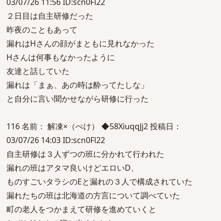
03/07/26 11:56 ID:scn0Fl22
２日目は自主研修だった
昨夜のこともあって
漏れはHさんの顔がまともに見れなかった
Hさんは何事もなかったように
友達と話していた
漏れは「まぁ、あの時は酔ってたしな」
と自分に言い聞かせながら研修に行った
116 名前： 解凍×（ぺけ） ◆58XiuqqJj2 投稿日：
03/07/26 14:03 ID:scn0Fl22
自主研修は３人ずつの班に分かれて行われた
漏れの班はアタマ良いけどエロいD、
ものすごいタラシのEと漏れの３人で構成されていた
漏れたちの班は北海道の方言について調べていた
町の老人をつかまえて研修を進めていくと