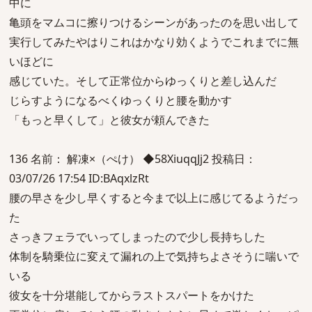
中に
亀頭をマムコに擦りつけるシーンがあったのを思い出して
実行してみたやはりこれはかなり効くようでこれまでに無
いほどに
感じていた。そして正常位からゆっくりと差し込んだ
じらすようになるべくゆっくりと腰を動かす
「もっと早くして」と彼女が頼んできた
136 名前： 解凍×（ぺけ） ◆58XiuqqJj2 投稿日：
03/07/26 17:54 ID:BAqxlzRt
腰の早さを少し早くすると今まで以上に感じてるようだっ
た
さっきフェラでいってしまったので少し長持ちした
体制を騎乗位に変えて漏れの上で気持ちよさそうに喘いで
いる
彼女を十分堪能してからラストスパートをかけた