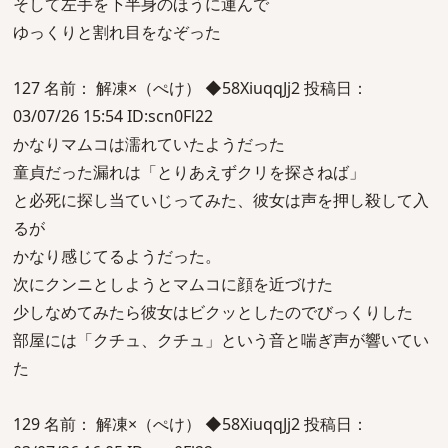
そして左手を下半身のほうに運んで
ゆっくりと割れ目をなぞった
127 名前： 解凍×（ぺけ） ◆58XiuqqJj2 投稿日：
03/07/26 15:54 ID:scn0Fl22
かなりマムコは濡れていたようだった
童貞だった漏れは「とりあえずクリを探さねば」
と必死に探し当ていじってみた、彼女は声を押し殺して入
るが
かなり感じてるようだった。
次にクンニとしようとマムコに顔を近づけた
少しなめてみたら彼女はビクッとしたのでびっくりした
部屋には「クチュ、クチュ」という音と喘ぎ声が響いてい
た
129 名前： 解凍×（ぺけ） ◆58XiuqqJj2 投稿日：