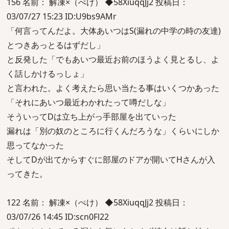
156 名前： 解凍×（ぺけ） ◆58XiuqqJj2 投稿日：
03/07/27 15:23 ID:U9bs9AMr
「何言ってんだよ。大体あいつはS(漏れの中学の時の友達)
とつきあっとるはずだし」
と反発した「でもあいつ最近お前のほうよく見とるし、よ
く話しかけるっしょ」
と言われた。よく考えたら思い当たる事はいくつかあった
「それにあいつ最近わかれたって噂だしな」
そういってDは立ち上がっ手部屋を出ていった
漏れは「別の奴のところに行くんだろうな」くらいにしか
思ってなかった
そしてDが出てからすぐに部屋のドアが開いてHさんが入
ってきた。
122 名前： 解凍×（ぺけ） ◆58XiuqqJj2 投稿日：
03/07/26 14:45 ID:scn0Fl22