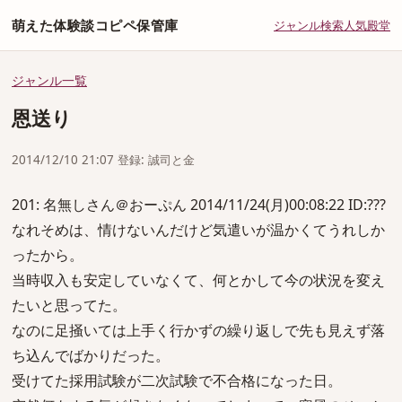
萌えた体験談コピペ保管庫
ジャンル
検索
人気
殿堂
ジャンル一覧
恩送り
2014/12/10 21:07 登録: 誠司と金
201: 名無しさん＠おーぷん 2014/11/24(月)00:08:22 ID:???
なれそめは、情けないんだけど気遣いが温かくてうれしか
ったから。
当時収入も安定していなくて、何とかして今の状況を変え
たいと思ってた。
なのに足掻いては上手く行かずの繰り返しで先も見えず落
ち込んでばかりだった。
受けてた採用試験が二次試験で不合格になった日。