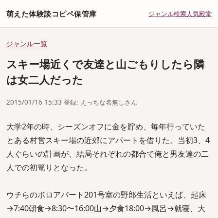
萌えた体験談コピペ保管庫
ジャンル
検索
人気
殿堂
ジャンル一覧
スキー場近くで友達と山ごもりしたら隣
は女二人だった
2015/01/16 15:33 登録: えっちな名無しさん
大学2年の時、シーズンオフに金を貯め、毎年行っていた
とある村営スキー場の近郊にアパートを借りた。当初3、4
人ぐらいの計画が、結局それぞれの都合で俺と男友達の二
人での初篭りとなった。
ウチらのボロアパート201号室の野郎生活といえば、起床
→7:40朝食→8:30〜16:00山→夕食18:00→風呂→就寝、大