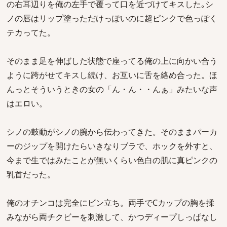
の右耳辺りを俺の左手で覆って口を近づけてキスした｡シ
ノの唇はリップ塗っただけっぽいのに超ピンクで色っぽく
テカってた。
そのまま足を伸ばした状態で座ってる俺の上に向かい合う
ように跨がせてキスし続け、お互いに舌を絡め合った。ほ
んっとそういうときの女の「ん・ん・・んぁ」みたいな声
はエロい。
シノの鼓動がシノの腕から伝わってきた。そのままパーカ
ーのジップを開けたらいきなりブラで、ホックを外すと、
今まで生ではみたことが無いくらい色白の肌に真ピンクの
乳首だった。
俺のオチンコは完全にビン立ち。両手でCカップの胸を揉
みながら両チクビーを刺激して、かつディープしっぱなし