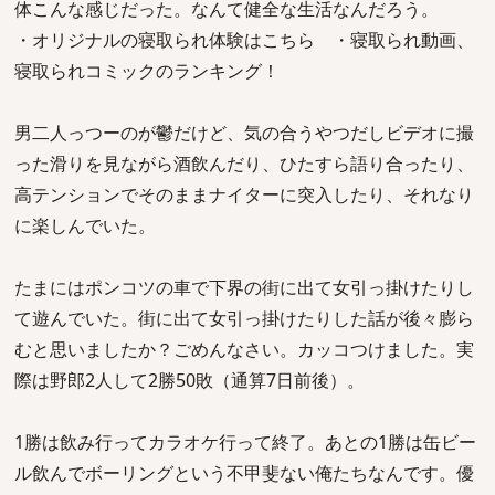
体こんな感じだった。なんて健全な生活なんだろう。
・オリジナルの寝取られ体験はこちら ・寝取られ動画、
寝取られコミックのランキング！
男二人っつーのが鬱だけど、気の合うやつだしビデオに撮
った滑りを見ながら酒飲んだり、ひたすら語り合ったり、
高テンションでそのままナイターに突入したり、それなり
に楽しんでいた。
たまにはポンコツの車で下界の街に出て女引っ掛けたりし
て遊んでいた。街に出て女引っ掛けたりした話が後々膨ら
むと思いましたか？ごめんなさい。カッコつけました。実
際は野郎2人して2勝50敗（通算7日前後）。
1勝は飲み行ってカラオケ行って終了。あとの1勝は缶ビー
ル飲んでボーリングという不甲斐ない俺たちなんです。優