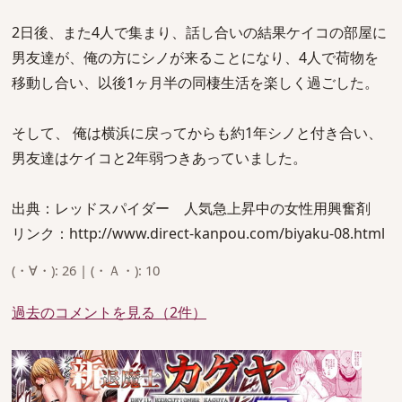
2日後、また4人で集まり、話し合いの結果ケイコの部屋に
男友達が、俺の方にシノが来ることになり、4人で荷物を
移動し合い、以後1ヶ月半の同棲生活を楽しく過ごした。
そして、 俺は横浜に戻ってからも約1年シノと付き合い、
男友達はケイコと2年弱つきあっていました。
出典：レッドスパイダー 人気急上昇中の女性用興奮剤
リンク：http://www.direct-kanpou.com/biyaku-08.html
(・∀・): 26 | (・Ａ・): 10
過去のコメントを見る（2件）