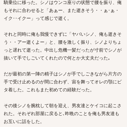
騎乗位に移った。シノはウンコ座りの状態で腰を振り、俺
もそれに合わせると「あぁー、また逝きそう・・ぁ･ぁ・
イク･･イクー」って感じで逝く。
それと同時に俺も我慢できずに「ヤバいシノ、俺も逝きそ
う・・アー逝くよー」と、腰を激しく振り、シノよりちょ
っと遅れて逝った。中出し危機一髪だったが寸前でシノが
抜いて手でしごいてくれたので何とか大丈夫だった｡
だが最初の第一陣の精子はシノが手でしごきながら片方の
手で受け止めるのが間に合わず、宙を舞ってオレの顎にビ
タ着した。これもまた初めての経験だった。
その後シノを腕枕して朝を迎え、男友達とケイコに起こさ
れた。それぞれ部屋に戻ると､昨晩のことを俺も男友達も
お互いに話をした。