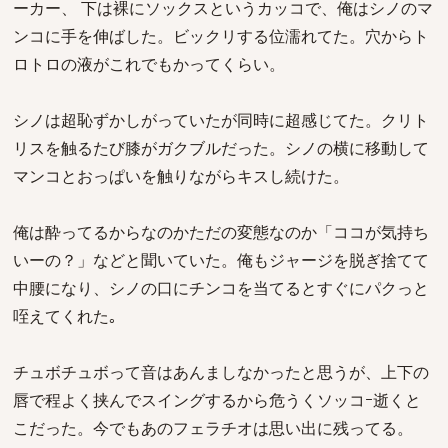
ーカー、 下は裸にソックスというカッコで、俺はシノのマ
ンコに手を伸ばした。ビックリする位濡れてた。穴からト
ロトロの液がこれでもかってくらい。
シノは超恥ずかしがっていたが同時に超感じてた。クリト
リスを触るたび膝がガクブルだった。シノの横に移動して
マンコとおっぱいを触りながらキスし続けた。
俺は酔ってるからなのかただの変態なのか「ココが気持ち
いーの？」などと聞いていた。俺もジャージを脱ぎ捨てて
中腰になり、シノの口にチンコを当てるとすぐにパクっと
咥えてくれた｡
チュボチュボって音はあんましなかったと思うが、上下の
唇で程よく挟んでスイングするから危うくソッコｰ逝くと
こだった。今でもあのフェラチオは思い出に残ってる。