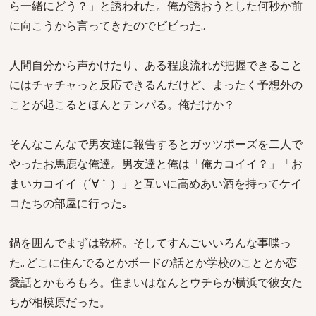
ら一緒にどう？」と誘われた。俺が誘おうとした何秒か前
に向こうから言ってきたのでビビった｡
人間自分から声かけたり、ある程度流れが把握できること
にはチャチャっと反応できるんだけど、まったく予想外の
ことが起こるとほんとテンパる。俺だけか？
そんなこんなで男友達に報告するとガッツポーズを二人で
やったお馬鹿な俺達。男友達と俺は「俺カコイイ？」「お
まいカコイイ（´∀｀）」と互いに高めあい酒を持ってケイ
コたちの部屋に行った｡
鍋を囲んでまずは乾杯。そしてすんごいいろんな事喋っ
た｡どこに住んでるとかボードの話とか学校のこととか恋
愛話とかもろもろ。住まいはなんとウチらが横浜で彼女た
ちが相模原だった。