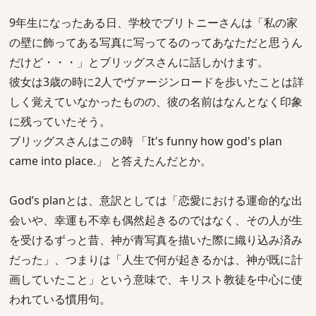
9年生になったある日、学校でブリトニーさんは「私の家
の壁に飾ってある写真に写ってるのってあなただと思うん
だけど・・・」とブリッグスさんに話しかけます。
彼女は3歳の時に2人でヴァージンロードを歩いたことは詳
しく覚えていなかったものの、彼の名前はなんとなく印象
に残っていたそう。
ブリッグスさんはこの時 「It's funny how god's plan
came into place.」 と答えたんだとか。
God’s planとは、意訳としては「恋愛における運命的な出
会いや、幸運も不幸も偶然起きるのではなく、その人が生
を受けるずっと昔、神が青写真を描いた際に織り込み済み
だった」、つまりは「人生で何が起きるかは、神が既に計
画していたこと」という意味で、キリスト教徒を中心に使
われている慣用句。