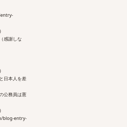
ntry-
）
（感謝しな
）
と日本人を差
の公務員は憲
）
og-entry-