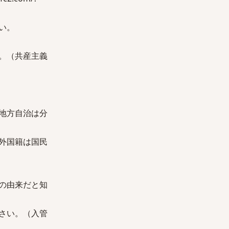
い。
。（共産主義
地方自治は分
外国籍は国民
の由来だと知
さい。（入管