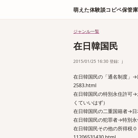
萌えた体験談コピペ保管
ジャンル一覧
在日韓国民
2015/01/25 16:30 登録: ｊ
在日韓国民の「通名制度」→廃止してくだ
2583.html
在日韓国民の特別永住許可→
くていいはず）
在日韓国民の二重国籍者→日
在日韓国民の犯罪者→特別永
在日韓国民その他の所得税０→納税させ
11206531430.html