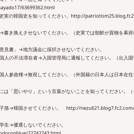
umayado17/63699362.html
史を知ってください。http://patriotism25.blog.fc2.c
→書き換えさせないでください。（史実では朝鮮が貢物を幕府
意見書」→地方議会に採択させないでください。
国人の不法滞在者→入国管理局に通報してください。（出入国
国人参政権→無視してください。（外国籍の日本人は日本在住
には「思いやり」という言葉がないことを知ってください。（
させてください。 http://nezu621.blog7.fc2.com/blo
の学生→優遇しないでください。
aindoropblue/22742243.html