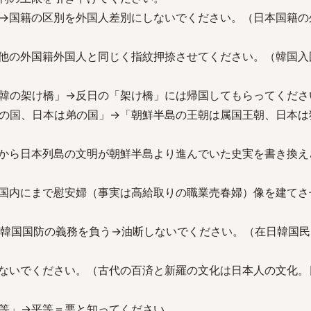
→国籍の区別を外国人差別にしないでください。（日本国籍の
他の外国籍外国人と同じく指紋押捺させてください。（韓国入
韓の架け橋」→反日の「架け橋」には帰国してもらってくださ
の国、日本は弟の国」→「朝鮮半島の王朝は属国王朝、日本は
から日本列島の文明が朝鮮半島より進んでいた史実を書き換え
国内にまで慰安婦（事実は高給取りの職業売春婦）像を建てさ
で韓国国防の義務を負う→油断しないでください。（在日韓国
ないでください。（古代の百済と新羅の文化は日本人の文化。
平等」→平等＝悪と知ってください。