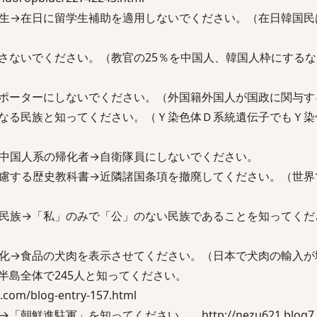
生→在日に留学生補助を適用しないでください。（在日韓国民
さないでください。（教官の25％を中国人、韓国人枠にする
ポーターにしないでください。（外国籍外国人が国政に関与す
なる民族と知ってください。（Ｙ染色体Ｄ系統遺伝子でもＹ染
中国人系の帰化者→自衛隊員にしないでください。
慮する歴史教科書→近隣諸国条項を撤廃してください。（世界
民族→「私」のみで「公」のない民族であることを知ってくだ
化→食品の犬肉を表示させてください。（日本で犬肉の輸入が
半島全体で245人と知ってください。
2.com/blog-entry-157.html
進駐軍」を知ってください。 http://nezu621.blog7.fc