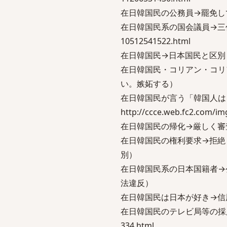
在日韓国民の公務員→罷免し
在日韓国民系の国会議員→三代の出自を
10512541522.html
在日韓国民→日本国民と区別
在日韓国民・コリアン・コリ
い。嫉妬する）
在日韓国民が言う「韓国人は
http://ccce.web.fc2.com/im
在日韓国民の帰化→厳しく審
在日韓国民の権利要求→拒絶
別）
在日韓国民系の日本国籍者→
法違反）
在日韓国民は日本が好き→信
在日韓国民のテレビ局等の採用→禁止して
334.html