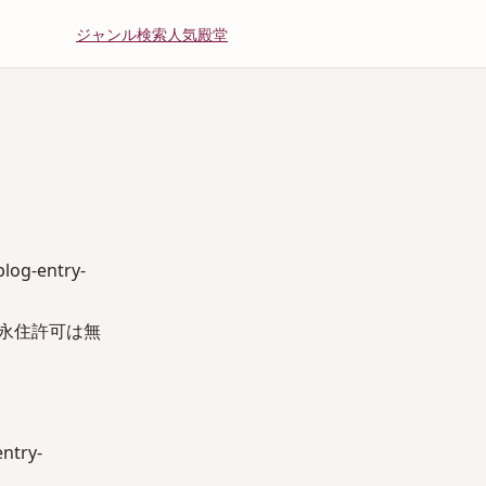
ジャンル
検索
人気
殿堂
g-entry-
永住許可は無
try-