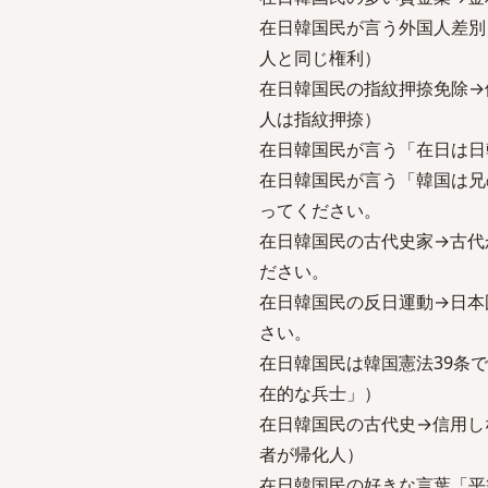
在日韓国民が言う外国人差別
人と同じ権利）
在日韓国民の指紋押捺免除→
人は指紋押捺）
在日韓国民が言う「在日は日
在日韓国民が言う「韓国は兄
ってください。
在日韓国民の古代史家→古代
ださい。
在日韓国民の反日運動→日本
さい。
在日韓国民は韓国憲法39条
在的な兵士」）
在日韓国民の古代史→信用し
者が帰化人）
在日韓国民の好きな言葉「