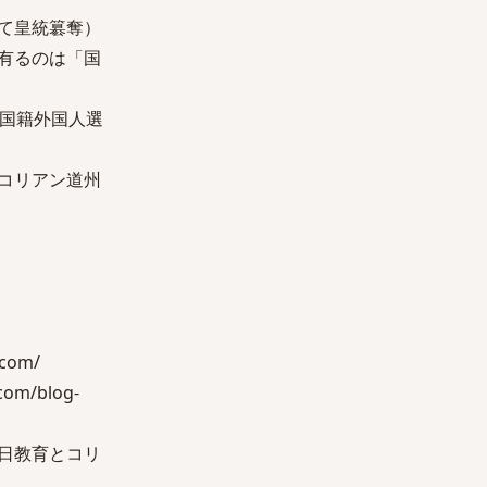
て皇統簒奪）
有るのは「国
外国籍外国人選
コリアン道州
com/
m/blog-
日教育とコリ