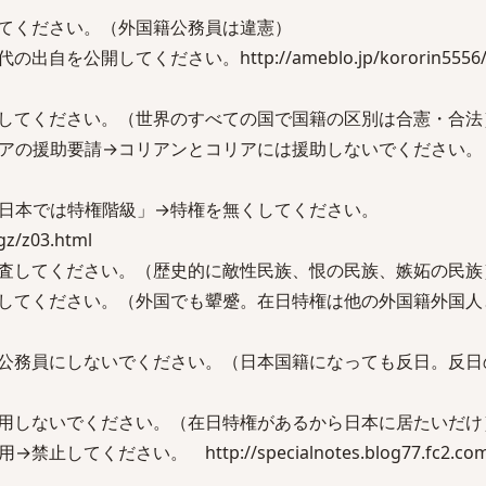
てください。（外国籍公務員は違憲）
公開してください。http://ameblo.jp/kororin5556/e
してください。（世界のすべての国で国籍の区別は合憲・合法
アの援助要請→コリアンとコリアには援助しないでください。
日本では特権階級」→特権を無くしてください。
gz/z03.html
査してください。（歴史的に敵性民族、恨の民族、嫉妬の民族
してください。（外国でも顰蹙。在日特権は他の外国籍外国人
公務員にしないでください。（日本国籍になっても反日。反日
用しないでください。（在日特権があるから日本に居たいだけ
ください。 http://specialnotes.blog77.fc2.com/bl