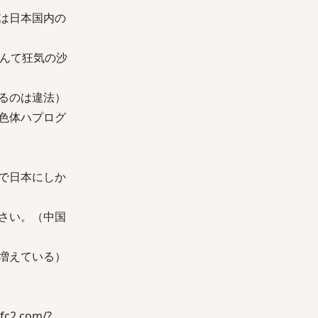
は日本国内の
なんて狂気の沙
るのは違法）
色体ハプログ
で日本にしか
さい。（中国
増えている）
2.com/?