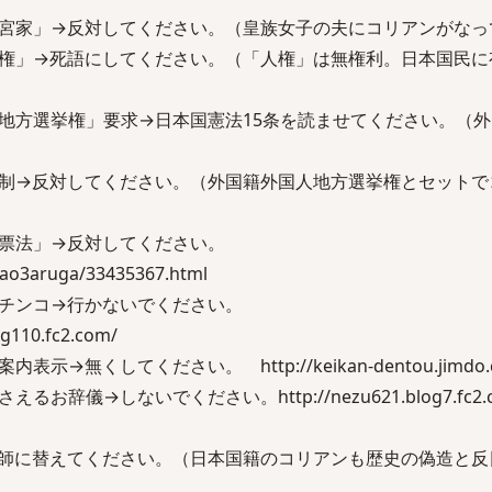
宮家」→反対してください。（皇族女子の夫にコリアンがなっ
権」→死語にしてください。（「人権」は無権利。日本国民に
地方選挙権」要求→日本国憲法15条を読ませてください。（
制→反対してください。（外国籍外国人地方選挙権とセットで
投票法」→反対してください。
isao3aruga/33435367.html
パチンコ→行かないでください。
og110.fc2.com/
→無くしてください。 http://keikan-dentou.jimdo.
儀→しないでください。http://nezu621.blog7.fc2.co
師に替えてください。（日本国籍のコリアンも歴史の偽造と反