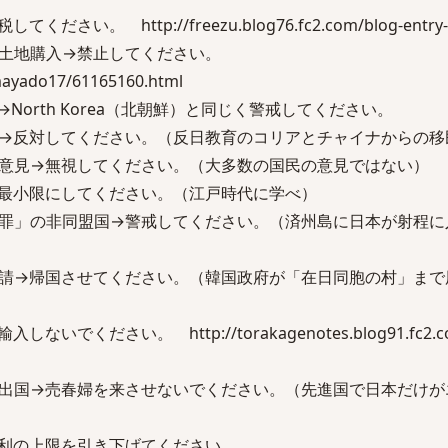
。 http://freezu.blog76.fc2.com/blog-entry-3
の土地購入→禁止してください。
umayado17/61165160.html
ea→North Korea（北朝鮮）と同じく警戒してください。
→反対してください。（反日教育のコリアとチャイナからの移
意見→無視してください。（大多数の国民の意見ではない）
最小限にしてください。（江戸時代に学べ）
罪」の非同盟国→警戒してください。（済州島に日本が射程に
請→帰国させてください。（韓国政府が「在日同胞の村」まで
ください。 http://torakagenotes.blog91.fc2.co
出国→売春婦を来させないでください。（先進国で日本だけが
利の上限を引き下げてください。