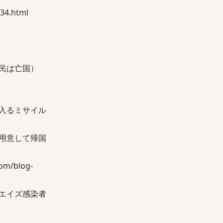
4.html
民は亡国）
入るミサイル
用意して帰国
m/blog-
エイズ感染者