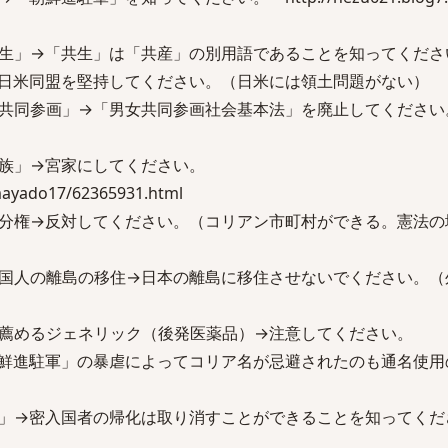
生」→「共生」は「共産」の別用語であることを知ってくださ
日米同盟を堅持してください。（日米には領土問題がない）
共同参画」→「男女共同参画社会基本法」を廃止してください
皇族」→宮家にしてください。
umayado17/62365931.html
分権→反対してください。（コリアン市町村ができる。憲法の
国人の離島の移住→日本の離島に移住させないでください。（
薦めるジェネリック（後発医薬品）→注意してください。
鮮進駐軍」の暴虐によってコリア名が忌避されたのも通名使用
」→密入国者の帰化は取り消すことができることを知ってくだ