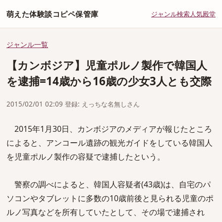
萌えた体験談コピペ保管庫
ジャンル
検索
人気
殿堂
ジャンル一覧
【カンボジア】児童ポルノ製作で韓国人
を逮捕=14歳から16歳の少女3人とも交際
2015/02/01 02:09 登録: えっちな名無しさん
2015年1月30日、カンボジアのメディアが報じたところ
によると、アンコール遺跡の観光ガイドをしている韓国人
を児童ポルノ製作の容疑で逮捕したという。
警察の調べによると、韓国人容疑者(43歳)は、自宅のパ
ソコンやタブレットに多数の10歳前後と見られる児童のポ
ルノ写真などを所有していたとして、その場で逮捕され