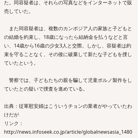
た。同容疑者は、それらの写真などをインターネットで販
売していた。
また同容疑者は、複数のカンボジア人の家族と子どもと
の結婚を約束し、18歳になったら結納金を払うなどと言
い、14歳から16歳の少女3人と交際。しかし、容疑者は約
束を守ることなく、その後に破棄して新たな子どもを捜し
ていたという。
警察では、子どもたちの親を騙して児童ポルノ製作をし
ていたとの疑いで捜査を進めている。
出典：従軍慰安婦はこういうチョンの業者がやっていたわ
けだが
リンク：
http://news.infoseek.co.jp/article/globalnewsasia_1480