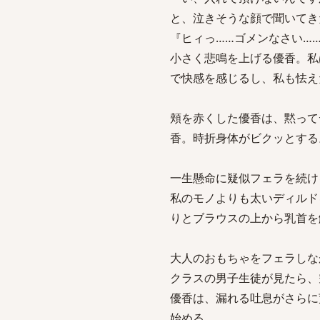
と、泣きそうな顔で聞いてき
『ヒィっ……ゴメンなさい…
小さく悲鳴を上げる優香。私
で快感を感じるし、私も怯え
頬を赤くした優香は、黙って
香。時折身体がビクッとする
一生懸命に疑似フェラを続け
私のモノよりも太いディルド
りとブラウスの上から乳首を
大人のおもちゃをフェラしな
クラスの男子生徒が見たら、
優香は、漏れる吐息がさらに
始める。