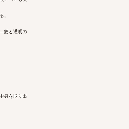
る。
二筋と透明の
中身を取り出