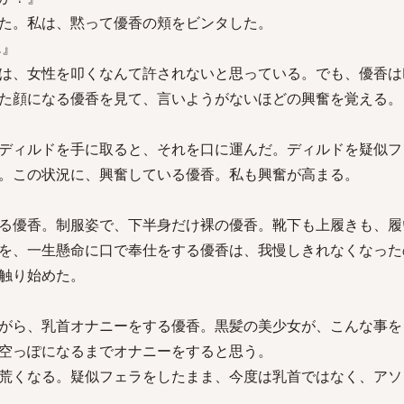
た。私は、黙って優香の頬をビンタした。
…』
は、女性を叩くなんて許されないと思っている。でも、優香は
た顔になる優香を見て、言いようがないほどの興奮を覚える。
ディルドを手に取ると、それを口に運んだ。ディルドを疑似フ
。この状況に、興奮している優香。私も興奮が高まる。
る優香。制服姿で、下半身だけ裸の優香。靴下も上履きも、履
を、一生懸命に口で奉仕をする優香は、我慢しきれなくなった
触り始めた。
がら、乳首オナニーをする優香。黒髪の美少女が、こんな事を
空っぽになるまでオナニーをすると思う。
荒くなる。疑似フェラをしたまま、今度は乳首ではなく、アソ