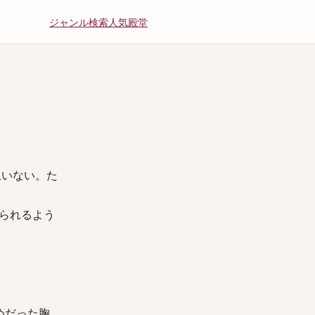
ジャンル
検索
人気
殿堂
上いない。た
られるよう
めだった胸