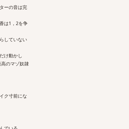
ターの音は完
香は1，2を争
らしていない
だけ動かし
最高のマゾ奴隷
イク寸前にな
んでいる。