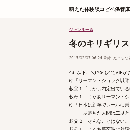
萌えた体験談コピペ保管
ジャンル一覧
冬のキリギリス-
2015/02/07 06:24 登録: えっ
43: 以下、＼(^o^)／でVIPがお送り
ゆ「リーマン・ショック以降
叔父１「しかし内定出ている
叔母１「じゃあリーマン・シ
ゆ「日本は新卒でレールに乗
一度落ちた人間は二度とレ
叔父２「そんなことはない。
叔母１「じゃあ新卒時に就職