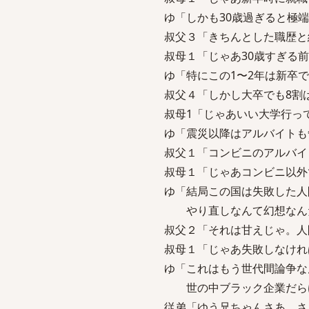
ゆ「しかも30歳過ぎると極
叔父３「きちんとした職歴と
叔母１「じゃあ30歳すぎる
ゆ「特にこの1〜2年は新卒
叔父４「しかし大卒でも8割
叔母1「じゃあいい大学行っ
ゆ「震災以降はアルバイトも
叔父１「コンビニのアルバイ
叔母１「じゃあコンビニ以外
ゆ「結局この国は失敗した人
やり直しなんて幻想なん
叔父２「それは甘えじゃ。人
叔母１「じゃあ失敗しなけれ
ゆ「これはもう世代間論争な
世の中ブラック企業だらけ
従弟「ゆう兄ちゃんさあ、さ