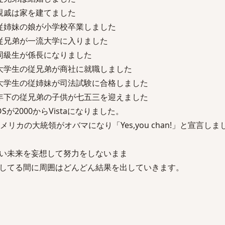
親戚は家を建てました
従姉妹の娘が小学校卒業しました
従兄弟が一流大学に入りました
同級生が係長になりました
大学生の従兄弟が商社に就職しました
大学生の従姉妹が司法試験に合格しました
年下の従兄弟の子供が七五三を迎えました
2000からVistaになりました。
リカの大統領がオバマになり「Yes,you chan!」と宣言しま
い未来を妄想して努力をしないまま
してる間に周囲はどんどん結果を出していきます。