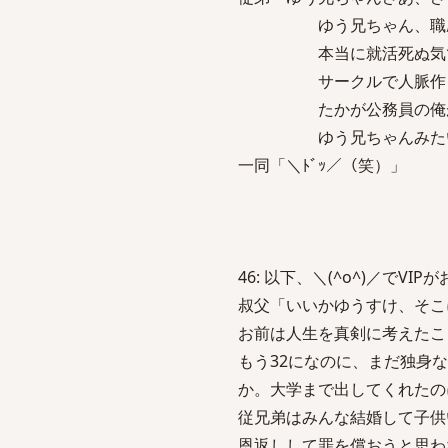
ゆう兄ちゃん、職歴な
本当に就活死ぬ気でやっ
サークルで人脈作ると
たかが公務員の俺が言
ゆう兄ちゃんみたいなの
一同「＼ﾄﾞｯ／（笑）」
46: 以下、＼(^o^)／でVIPがお送り
叔父「いいかゆうすけ、そこ
お前は人生を真剣に考えたこ
もう32になのに、まだ独身
か。大学まで出してくれたの
従兄弟はみんな結婚して子供
恩返しして罪を償おうと思わ