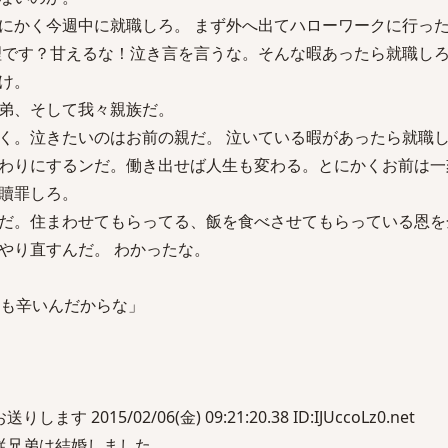
にかく今週中に就職しろ。 まず外へ出てハローワークに行っ
理です？甘えるな！泣き言を言うな。そんな暇あったら就職しろ
け。
弟、そして我々親族だ。
く。泣きたいのはお前の親だ。 泣いている暇があったら就職
わりにするンだ。働き出せば人生も変わる。とにかくお前は一
贖罪しろ。
だ。住まわせてもらってる、飯を食べさせてもらっている恩を
やり直すんだ。 わかったな。
ちも辛いんだからな」
します 2015/02/06(金) 09:21:20.38 ID:IJUccoLz0.net
従兄弟は結婚しました