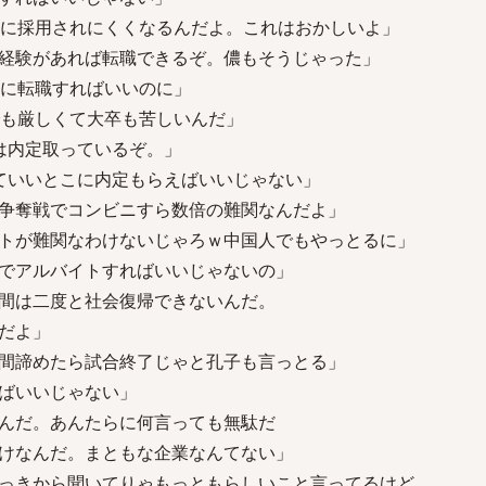
端に採用されにくくなるんだよ。これはおかしいよ」
経験があれば転職できるぞ。儂もそうじゃった」
前に転職すればいいのに」
でも厳しくて大卒も苦しいんだ」
は内定取っているぞ。」
ていいとこに内定もらえばいいじゃない」
争奪戦でコンビニすら数倍の難関なんだよ」
トが難関なわけないじゃろｗ中国人でもやっとるに」
でアルバイトすればいいじゃないの」
間は二度と社会復帰できないんだ。
だよ」
間諦めたら試合終了じゃと孔子も言っとる」
ばいいじゃない」
んだ。あんたらに何言っても無駄だ
なんだ。まともな企業なんてない」
っきから聞いてりゃもっともらしいこと言ってるけど