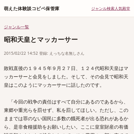
萌えた体験談コピペ保管庫
ジャンル
検索
人気
殿堂
ジャンル一覧
昭和天皇とマッカーサー
2015/02/22 14:52 登録: えっちな名無しさん
敗戦直後の１９４５年９月２７日、１２４代昭和天皇はマ
ッカーサーと会見をしました。そして、その会見で昭和天
皇はこのようにマッカーサーに話したのです。
「今回の戦争の責任はすべて自分にあるのであるから、
東郷や重光らを罰せず、私を罰してほしい。ただし、この
ままでは罪のない国民に多数の餓死者が出る恐れがあるか
ら、是非食糧援助をお願いしたい。ここに皇室財産の有価