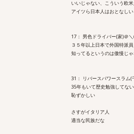
いいじゃない、こういう欧米
アイツら日本人はおとなしい
17： 男色ドライバー(家)＠＼(^o^)／
３５年以上日本で外国特派員
知ってるというのは傲慢じゃ
31： リバースパワースラム(千葉県)＠＼
35年もいて歴史勉強してな
恥ずかしい
さすがイタリア人
適当な民族だな