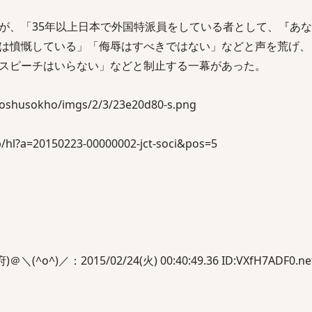
が、「35年以上日本で外国特派員をしている者として、『あ
は憤慨している」「侮辱はすべきではない」などと声を荒げ、
スピーチはいらない」などと制止する一幕があった。
/hoshusokho/imgs/2/3/23e20d80-s.png
jp/hl?a=20150223-00000002-jct-soci&pos=5
o^)／：2015/02/24(火) 00:40:49.36 ID:VXfH7ADF0.ne