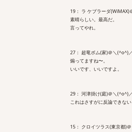
19： ラ ケブラーダ(WiMAX)＠＼(^
素晴らしい。最高だ。
言ってやれ。
27： 超竜ボム(家)＠＼(^o^)／：201
煽ってますね〜。
いいです、いいですよ。
29： 河津掛け(庭)＠＼(^o^)／：201
これはさすがに反論できない
15： クロイツラス(東京都)＠＼(^o^)