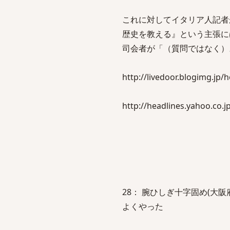
これに対してイタリア人記者
歴史を教える』という主張に
司会者が「（質問ではなく）
http://livedoor.blogimg.jp
http://headlines.yahoo.co.
28： 腕ひしぎ十字固め(大阪府)＠＼(^
よくやった