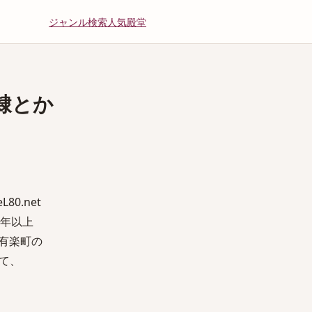
ジャンル
検索
人気
殿堂
隷とか
」
80.net
0年以上
・有楽町の
て、