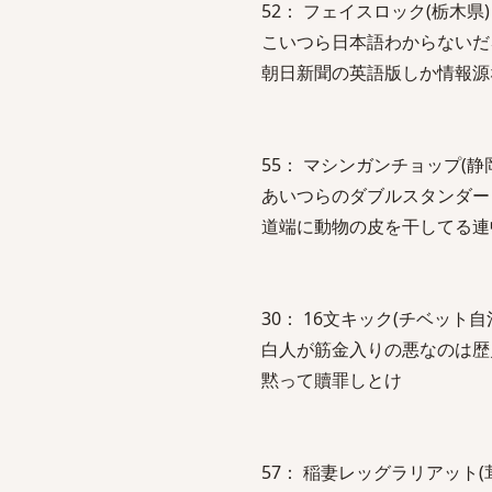
52： フェイスロック(栃木県)＠＼(^o
こいつら日本語わからないだ
朝日新聞の英語版しか情報源
55： マシンガンチョップ(静岡県)＠＼
あいつらのダブルスタンダー
道端に動物の皮を干してる連
30： 16文キック(チベット自治区)＠＼
白人が筋金入りの悪なのは歴
黙って贖罪しとけ
57： 稲妻レッグラリアット(茸)＠＼(^