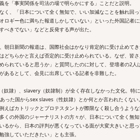
義を「事実関係を司法の場で明らかにする」ことだと説明。
なく、「日本について全く無知で、いい加減なことを触れ回っ
オロギー色に満ちた報道しかしていない」といった外国記者に
すべきでない」などと反発する声が出た。
、朝日新聞の報道は、国際社会はかなり肯定的に受け止めてき
はどちらかと言えば否定的に受け止められている。なぜ、皆さ
められていると思うか」と質問したのに対して、登壇者の2人
があるとして、会見に出席している記者を非難した。
s（奴隷）、slavery（奴隷制）が全く存在しなかった文化。特
った国からsex slaves（性奴隷）とか何とか言われたくない
例えばカトリックとプロテスタントが際限なく殺し合うような
多くの外国のジャーナリストの方々が、日本について全く無知
いるから、日本の評判が悪くなっている面が大変大きいと思っ
勉強していただきたい」とも主張。