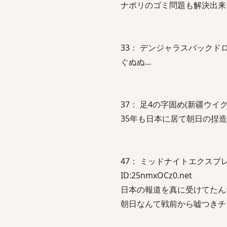
ナポリのゴミ問題も解決出来
33： デンジャラスバックドロップ(千葉
ぐぬぬ…
37： 足4の字固め(新疆ウイグル自治区
35年も日本に居て朝日の捏造
47： ミッドナイトエクスプレス(チベ
ID:25nmxOCz0.net
日本の報道を真に受けてたん
朝日なんて戦前から嘘つきチ