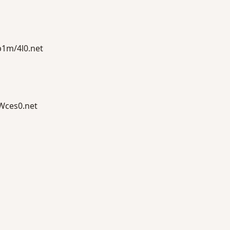
m/4l0.net
ces0.net