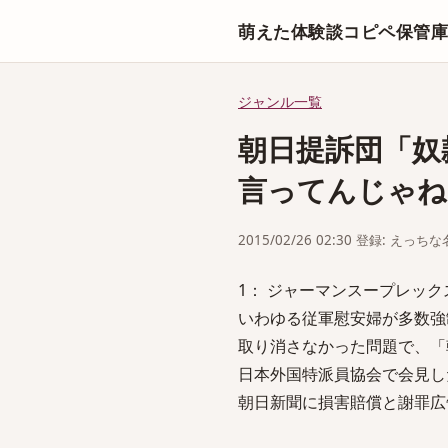
萌えた体験談コピペ保管
ジャンル一覧
朝日提訴団「奴
言ってんじゃねー
2015/02/26 02:30 登録: えっ
1： ジャーマンスープレックス(静岡県)
いわゆる従軍慰安婦が多数強
取り消さなかった問題で、「朝
日本外国特派員協会で会見し
朝日新聞に損害賠償と謝罪広