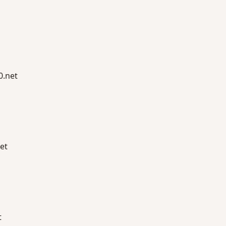
.net
et
t