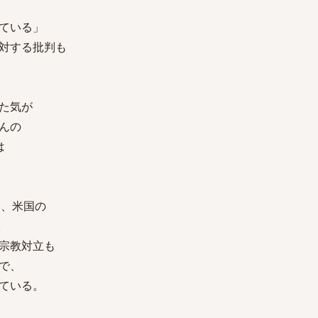
ている」
対する批判も
た気が
んの
は
に、米国の
。
宗教対立も
で、
ている。