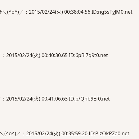
o^)／：2015/02/24(火) 00:38:04.56 ID:ng5sTyJM0.net
5/02/24(火) 00:40:30.65 ID:6pBi7q9t0.net
5/02/24(火) 00:41:06.63 ID:p/Qnb9Ef0.net
／：2015/02/24(火) 00:35:59.20 ID:PlzOkPZa0.net