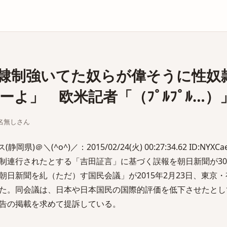
庫
隷制強いてた奴らが偉そうに性奴
よ」 欧米記者「（ﾌﾟﾙﾌﾟﾙ…）
ちな名無しさん
＠＼(^o^)／：2015/02/24(火) 00:27:34.62 ID:NYXCaeL
制連行されたとする「吉田証言」に基づく誤報を朝日新聞が3
日新聞を糺（ただ）す国民会議」が2015年2月23日、東京
た。同会議は、日本や日本国民の国際的評価を低下させたとし
告の掲載を求めて提訴している。