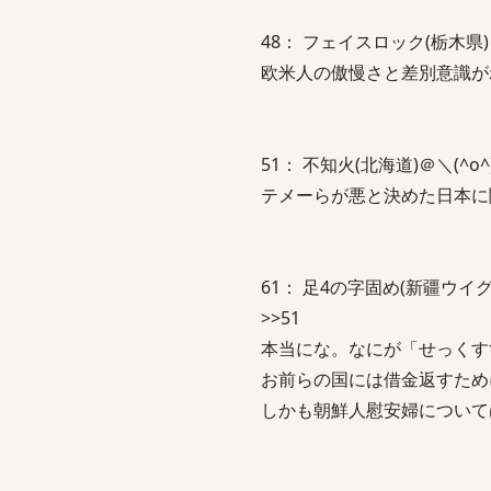
48： フェイスロック(栃木県)＠＼(^o
欧米人の傲慢さと差別意識が
51： 不知火(北海道)＠＼(^o^)／：2
テメーらが悪と決めた日本に
61： 足4の字固め(新疆ウイグル自治区
>>51
本当にな。なにが「せっくす
お前らの国には借金返すため
しかも朝鮮人慰安婦について