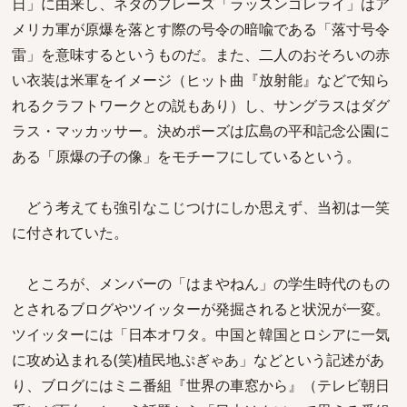
日」に由来し、ネタのフレーズ「ラッスンゴレライ」はア
メリカ軍が原爆を落とす際の号令の暗喩である「落寸号令
雷」を意味するというものだ。また、二人のおそろいの赤
い衣装は米軍をイメージ（ヒット曲『放射能』などで知ら
れるクラフトワークとの説もあり）し、サングラスはダグ
ラス・マッカッサー。決めポーズは広島の平和記念公園に
ある「原爆の子の像」をモチーフにしているという。
どう考えても強引なこじつけにしか思えず、当初は一笑
に付されていた。
ところが、メンバーの「はまやねん」の学生時代のもの
とされるブログやツイッターが発掘されると状況が一変。
ツイッターには「日本オワタ。中国と韓国とロシアに一気
に攻め込まれる(笑)植民地ぷぎゃあ」などという記述があ
り、ブログにはミニ番組『世界の車窓から』（テレビ朝日