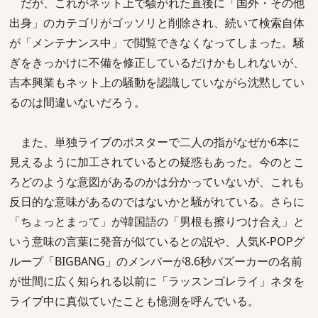
だが、これがネット上で騒がれた直後に「国外・その他
出身」のカテゴリがゴッソリと削除され、続いて検索自体
が「メンテナンス中」で閲覧できなくなってしまった。騒
ぎをきっかけに不備を修正しているだけかもしれないが、
吉本興業もネット上の騒動を認識していながら沈黙してい
るのは間違いないだろう。
また、単独ライブのポスターで二人の指がなぜか6本に
見えるように加工されているとの疑惑もあった。今のとこ
ろどのような意図があるのかは分かっていないが、これも
反日的な意味があるのではないかと騒がれている。さらに
「ちょっとまって」が韓国語の「男根も擦りつけ合え」と
いう意味の言葉に発音が似ているとの説や、人気K-POPグ
ループ「BIGBANG」のメンバーが8.6秒バズーカーの名前
が世間に広く知られる以前に「ラッスンゴレライ」ネタを
ライブ中に真似ていたことも憶測を呼んでいる。