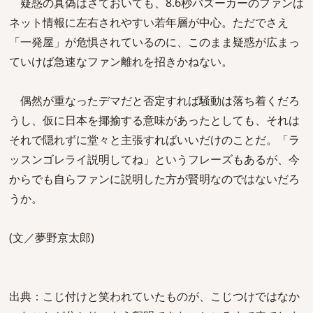
疑惑の真偽はさておいても、8.6秒バズーカーのファンは
ネット情報に左右されやすい若年層が中心。ただでさえ
「一発屋」が危惧されているのに、このまま疑惑が広まっ
ていけば急速なファン離れを招きかねない。
偶然が重なったデマだと否定すれば騒動は落ち着くだろ
うし、仮に日本を揶揄する意味があったとしても、それは
それで隠れずに堂々と主張すればいいだけのことだ。「ラ
ッスンゴレライ説明してね」というフレーズもあるが、今
からでも自らファンに説明した方が賢明なのではないだろ
うか。
(文／夢野京太郎)
出典：こじ付けと笑われていたものが、こじつけではなか