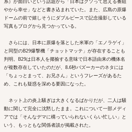
系）が面白いという話題から「日本はクソって思える番組
やから幸せ」などと書き込まれていた。また、広島の原爆
ドームの前で嬉しそうにダブルピースで記念撮影している
写真もブログから見つかっている。
さらには、日本に原爆を落とした米軍の「エノラゲイ」
と同型のB29爆撃機「チョットマッテ」が存在することも
判明。B29は日本人を揶揄する意味で日本語由来の機体名
が複数存在していたのだが、8.6秒バズーカーのネタには
「ちょっとまって、お兄さん」というフレーズがあるた
め、これも疑惑を深める要因になった。
ネット上の炎上騒ぎは大きくなるばかりだが、二人は騒
動に関して完全に沈黙したまま。これについて一部メディ
アでは「そんなデマに構っていられないくらい忙しい」と
いう、もっともな関係者談が掲載された。