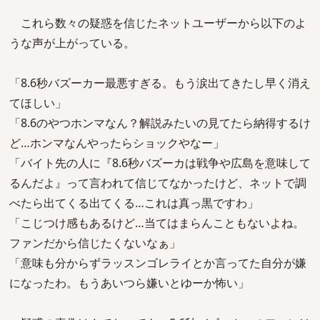
これら数々の疑惑を信じたネットユーザーから以下のよ
うな声が上がっている。
「8.6秒バズーカー最悪すぎる。もう涙出てきたし早く消え
てほしい」
「8.6のやつホンマなん？解説みたいの見てたら納得するけ
ど…ホンマなんやったらショックやなー」
「バイト先の人に『8.6秒バズーカは戦争や広島を意味して
るんだよ』って言われて信じてなかったけど、ネットで調
べたら出てくる出てくる…これは真っ黒ですわ」
「こじつけ感もあるけど…当てはまらんこともないよね。
ファンだから信じたくないなぁ」
「意味も分からずラッスンゴレライとか言ってた自分が嫌
になったわ。もうあいつら嫌いとゆーか怖い」